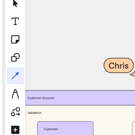
Talktrack
Tabellen
Dokumente
Präsentation
Einsatzbereiche
Unsere Empfehlungen
KI-Playbooks entdecken
Im Miroverse umschauen
Allgemein
Diagramme
Workshops
Brainstorming
Mindmaps
Concept Maps
Flussdiagramme
Spezialisiert
Erstellen von Roadmaps
Prozessabbildung
Technisches Design & Dokumentation
Prototypen & Wireframes
Abbildung der Customer Journey
Auswertung von Research
Miro Design Workshops
Miro Planning & Delivery
Zielplanung