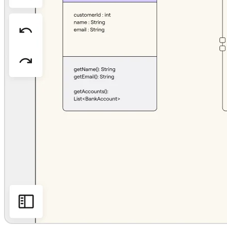
Organisationsdesign
Lösungen
Nach Geschäftssegment
Große Unternehmen
KMU
Startups
Nach Branche
Digitales
Professionelle Dienstleistungen
Fertigung
Einzelhandel
Finanzdienstleistungen
Pharmaindustrie & Life Science
Nach Team
Produktmanagement
Design & UX
Softwareentwicklung
Produktleitung & Product Ops
Operativer Bereich
Marketing
IT
Nach strategischer Initiative
Product Operating System
KI-Transformation