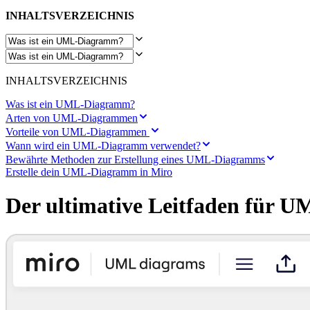
Transformation der Arbeitsweisen
Digitaler Arbeitsplatz
INHALTSVERZEICHNIS
Customer Experience & Service Design
Cloud & Softwaretransformation
Ressourcen
Lernen
Erfolgsgeschichten
INHALTSVERZEICHNIS
Academy
Webinare
Was ist ein UML-Diagramm?
Reforge Learning
Arten von UML-Diagrammen
Community & Support
Vorteile von UML-Diagrammen
Hilfecenter
Wann wird ein UML-Diagramm verwendet?
Veranstaltungen
Bewährte Methoden zur Erstellung eines UML-Diagramms
Community
Erstelle dein UML-Diagramm in Miro
Blog
Partner & Dienstleistungen
Der ultimative Leitfaden für
Miro Professional Services
Lösungspartner
Preise