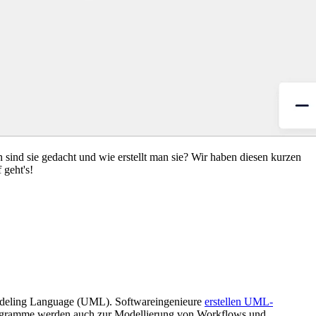
ind sie gedacht und wie erstellt man sie? Wir haben diesen kurzen
 geht's!
odeling Language (UML). Softwareingenieure
erstellen UML-
iagramme werden auch zur Modellierung von Workflows und