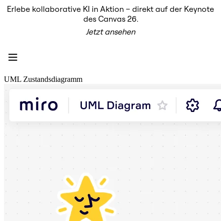
Erlebe kollaborative KI in Aktion – direkt auf der Keynote
Produkt
des Canvas 26.
Unsere Empfehlungen
Jetzt ansehen
Intelligenter Canvas
Flows
Prototypen & Wireframes
Engage
Plattform
KI-Übersicht
UML Zustandsdiagramm
AI Workflows
Connectors
MCP-Server
KI-Playbooks entdecken
MCP-Server
Blueprints
Integrationen
Sicherheit
Enterprise Guard
Entwicklerplattform
Apps herunterladen
Formate
Whiteboard
Diagramme
Kanban
Zeitachsen