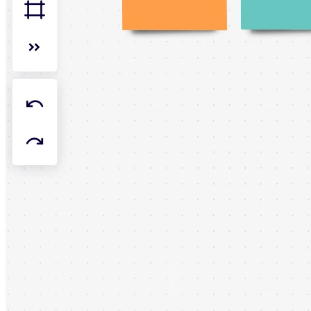
Organisationsdesign
Lösungen
Nach Geschäftssegment
Große Unternehmen
KMU
Startups
Nach Branche
Digitales
Professionelle Dienstleistungen
Fertigung
Einzelhandel
Finanzdienstleistungen
Pharmaindustrie & Life Science
Nach Team
Produktmanagement
Design & UX
Softwareentwicklung
Produktleitung & Product Ops
Operativer Bereich
Marketing
IT
Nach strategischer Initiative
Product Operating System
KI-Transformation