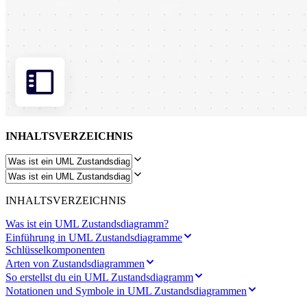
Transformation der Arbeitsweisen
Digitaler Arbeitsplatz
Customer Experience & Service Design
Cloud & Softwaretransformation
Ressourcen
Lernen
Erfolgsgeschichten
Academy
Webinare
Reforge Learning
Community & Support
INHALTSVERZEICHNIS
Hilfecenter
Veranstaltungen
Community
Blog
Partner & Dienstleistungen
Miro Professional Services
INHALTSVERZEICHNIS
Lösungspartner
Preise
Was ist ein UML Zustandsdiagramm?
Einführung in UML Zustandsdiagramme
Schlüsselkomponenten
Arten von Zustandsdiagrammen
So erstellst du ein UML Zustandsdiagramm
Notationen und Symbole in UML Zustandsdiagrammen