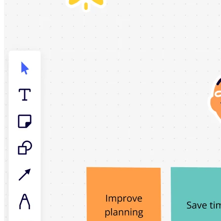
Talktrack
Tabellen
Dokumente
Präsentation
Einsatzbereiche
Unsere Empfehlungen
KI-Playbooks entdecken
Im Miroverse umschauen
Allgemein
Diagramme
Workshops
Brainstorming
Mindmaps
Concept Maps
Flussdiagramme
Spezialisiert
Erstellen von Roadmaps
Prozessabbildung
Technisches Design & Dokumentation
Prototypen & Wireframes
Abbildung der Customer Journey
Auswertung von Research
Miro Design Workshops
Miro Planning & Delivery
Zielplanung