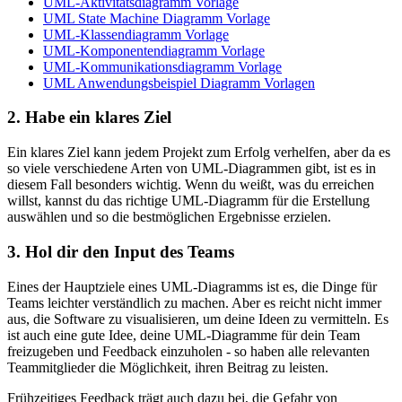
UML-Aktivitätsdiagramm Vorlage
UML State Machine Diagramm Vorlage
UML-Klassendiagramm Vorlage
UML-Komponentendiagramm Vorlage
UML-Kommunikationsdiagramm Vorlage
UML Anwendungsbeispiel Diagramm Vorlagen
2. Habe ein klares Ziel
Ein klares Ziel kann jedem Projekt zum Erfolg verhelfen, aber da es
so viele verschiedene Arten von UML-Diagrammen gibt, ist es in
diesem Fall besonders wichtig. Wenn du weißt, was du erreichen
willst, kannst du das richtige UML-Diagramm für die Erstellung
auswählen und so die bestmöglichen Ergebnisse erzielen.
3. Hol dir den Input des Teams
Eines der Hauptziele eines UML-Diagramms ist es, die Dinge für
Teams leichter verständlich zu machen. Aber es reicht nicht immer
aus, die Software zu visualisieren, um deine Ideen zu vermitteln. Es
ist auch eine gute Idee, deine UML-Diagramme für dein Team
freizugeben und Feedback einzuholen - so haben alle relevanten
Teammitglieder die Möglichkeit, ihren Beitrag zu leisten.
Frühzeitiges Feedback trägt auch dazu bei, die Gefahr von