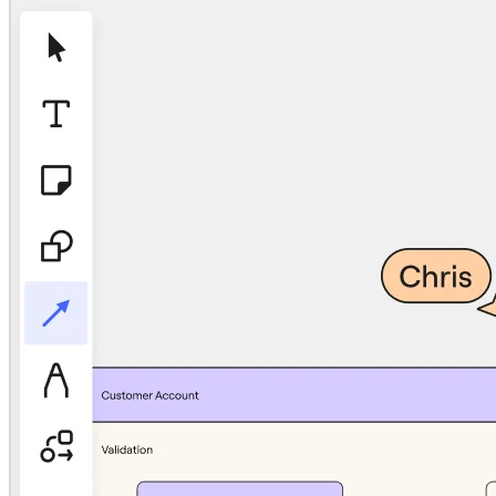
Talktrack
Tabellen
Dokumente
Präsentation
Einsatzbereiche
Unsere Empfehlungen
KI-Playbooks entdecken
Im Miroverse umschauen
Allgemein
Diagramme
Workshops
Brainstorming
Mindmaps
Concept Maps
Flussdiagramme
Spezialisiert
Erstellen von Roadmaps
Prozessabbildung
Technisches Design & Dokumentation
Prototypen & Wireframes
Abbildung der Customer Journey
Auswertung von Research
Miro Design Workshops
Miro Planning & Delivery
Zielplanung