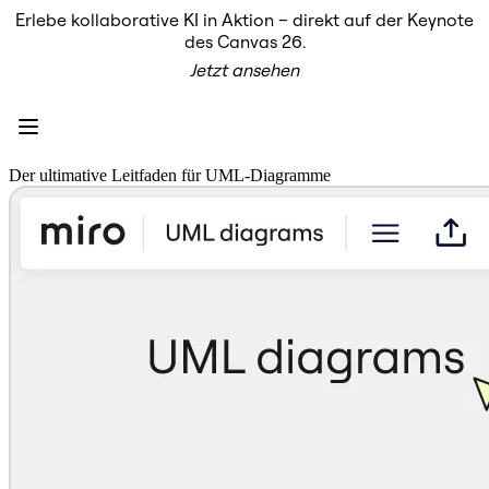
Erlebe kollaborative KI in Aktion – direkt auf der Keynote
Produkt
des Canvas 26.
Unsere Empfehlungen
Jetzt ansehen
Intelligenter Canvas
Flows
Prototypen & Wireframes
Engage
Plattform
KI-Übersicht
Der ultimative Leitfaden für UML-Diagramme
AI Workflows
Connectors
MCP-Server
KI-Playbooks entdecken
MCP-Server
Blueprints
Integrationen
Sicherheit
Enterprise Guard
Entwicklerplattform
Apps herunterladen
Formate
Whiteboard
Diagramme
Kanban
Zeitachsen