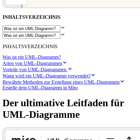
Transformation der Arbeitsweisen
Digitaler Arbeitsplatz
Customer Experience & Service Design
INHALTSVERZEICHNIS
Cloud & Softwaretransformation
Ressourcen
Lernen
Erfolgsgeschichten
Academy
Webinare
INHALTSVERZEICHNIS
Reforge Learning
Community & Support
Was ist ein UML-Diagramm?
Hilfecenter
Arten von UML-Diagrammen
Veranstaltungen
Vorteile von UML-Diagrammen
Community
Wann wird ein UML-Diagramm verwendet?
Blog
Bewährte Methoden zur Erstellung eines UML-Diagramms
Partner & Dienstleistungen
Erstelle dein UML-Diagramm in Miro
Miro Professional Services
Lösungspartner
Der ultimative Leitfaden für
Preise
UML-Diagramme