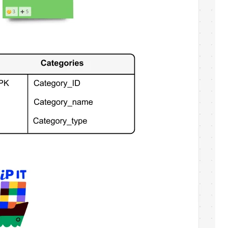
نظام تشغيل المنتج
التحوّل إلى الذكاء الاصطناعي
طرق تحويل العمل
تجربة الموظف الرقمية
تجربة العملاء وتصميم الخدمة
التحول السحابي والبرمجي
الموارد
التعلم
قصص العملاء
Academy
ندوات ويب
Reforge Learning
المجتمع والدعم
مركز المساعدة
الأحداث
مجتمع
مدونة
الشركاء والخدمات