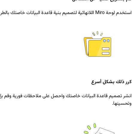
استخدم لوحة Miro اللانهائية لتصميم بنية قاعدة البيانات خاصتك بالطريقة التي تريدها، وارسم خرائط للأنظمة البسيطة والأنظمة المعقدة. قم بتسريع عمليات إيجاد الحلول إبداعية وتقليل العقبات عند التصميم.
كرر ذلك بشكل أسرع
انشر تصميم قاعدة البيانات خاصتك واحصل على ملاحظات فورية وقم بإجر
وتحسينها.