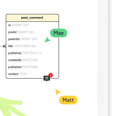
منصة المطور
تنزيل التطبيقات
التنسيقات
السبورة البيضاء
مخططات
Kanban
Timelines
Talktrack
Tables
Docs
Slides
حالات الاستخدام
تتضمن ما يلي:
استكشاف أدلة الذكاء الاصطناعي
استكشف Miroverse
عام
Diagramming
ورش العمل