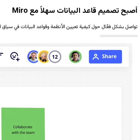
الشركات الصغيرة
أصبح تصميم قاعد البيانات سهلاً مع Miro
شركات ناشئة
حسب المجال
تواصل بشكل فعّال حول كيفية تعيين الأنظمة وقواعد البيانات في سياق الب
رقمية
الخدمات الاحترافية
التصنيع
التجزئة
الخدمات المالية
علوم الحياة والصناعات الدوائية
حسب الفريق
إدارة المنتج
تصميم وUX
الهندسة
قيادة المنتج والعمليات
العمليات
التسويق
IT
حسب المبادرات الإستراتيجية