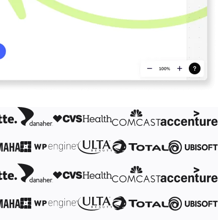
العصف الذهني
الخرائط الذهنية
خرائط المفاهيم
خرائط تدفق
متخصص
خارطة الطريق
رسم خرائط العمليات
التصميم الفني والمستندات الفنية
Prototypes وWireframes
رسم خرائط رحلة العميل
تجميع البحث
Design Workshops
التخطيط والتسليم
تخطيط الأهداف
التصميم التنظيمي
الحلول
حسب قطاع الأعمال
Enterprise