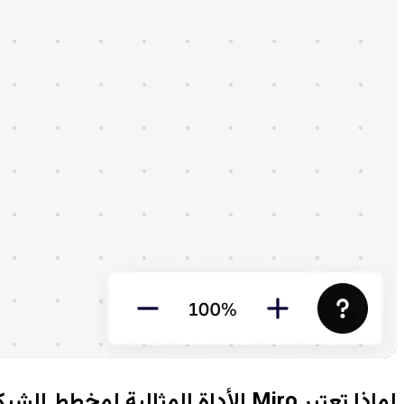
لماذا تعتبر Miro الأداة المثالية لمخطط الشبكة الخاص بك