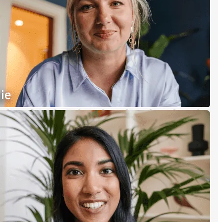
خدمات Miro الاحترافية
شركاء الحلول
التسعير