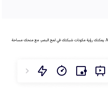
استكشف العديد من ميزات الرسم التخطيطي الآلي وصمم مخطط الشبكة الخاص بك ببضع نقرات فقط. باستخدام لوحة الرسم اللامتناهية من Miro، يمكنك رؤية مكونات شبكتك في لمح البصر، مع منحك مساحة