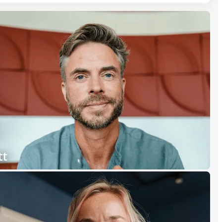
نظام تشغيل المنتج
التحوّل إلى الذكاء الاصطناعي
طرق تحويل العمل
تجربة الموظف الرقمية
تجربة العملاء وتصميم الخدمة
التحول السحابي والبرمجي
الموارد
التعلم
قصص العملاء
Academy
ندوات ويب
Reforge Learning
المجتمع والدعم
مركز المساعدة
الأحداث
مجتمع
مدونة
الشركاء والخدمات