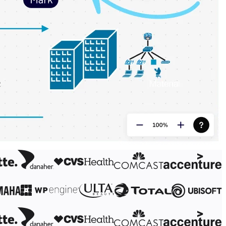
العصف الذهني
الخرائط الذهنية
خرائط المفاهيم
خرائط تدفق
متخصص
خارطة الطريق
رسم خرائط العمليات
التصميم الفني والمستندات الفنية
Prototypes وWireframes
رسم خرائط رحلة العميل
تجميع البحث
Design Workshops
التخطيط والتسليم
تخطيط الأهداف
التصميم التنظيمي
الحلول
حسب قطاع الأعمال
Enterprise