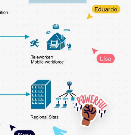
منصة المطور
تنزيل التطبيقات
التنسيقات
السبورة البيضاء
مخططات
Kanban
Timelines
Talktrack
Tables
Docs
Slides
حالات الاستخدام
تتضمن ما يلي:
استكشاف أدلة الذكاء الاصطناعي
استكشف Miroverse
عام
Diagramming
ورش العمل