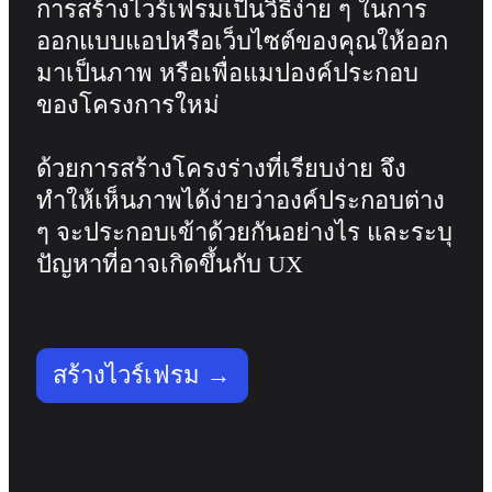
การสร้างไวร์เฟรมเป็นวิธีง่าย ๆ ในการ
รูปแบบ
ออกแบบแอปหรือเว็บไซต์ของคุณให้ออก
ไวท์บอร์ด
มาเป็นภาพ หรือเพื่อแมปองค์ประกอบ
ไดอะแกรม
ของโครงการใหม่ 

คัมบัง
Timeline
TalkTrack
ด้วยการสร้างโครงร่างที่เรียบง่าย จึง
Tables
Docs
ทำให้เห็นภาพได้ง่ายว่าองค์ประกอบต่าง 
Slides
ๆ จะประกอบเข้าด้วยกันอย่างไร และระบุ
กรณีใช้งาน
เรื่องเด่น
ปัญหาที่อาจเกิดขึ้นกับ UX
สำรวจคู่มือ AI
สำรวจ Miroverse
ทั่วไป
Diagramming
สร้างไวร์เฟรม →
เวิร์กชอป
การระดมสมอง
แผนผังความคิด
การแมปแนวคิด