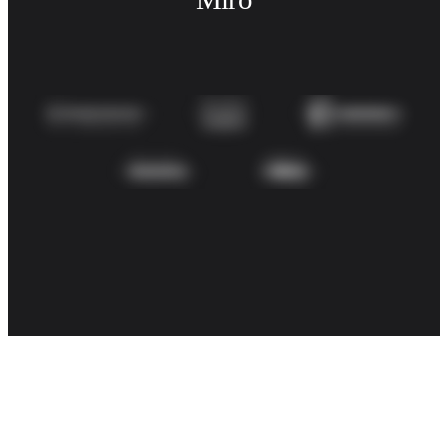
ดิจิทัล
บริการระดับมืออาชีพ
การผลิต
ค้าปลีก
บริการทางการเงิน
วิทยาศาสตร์ชีวภาพและเภสัชกรรม
ตามทีมงาน
การจัดการผลิตภัณฑ์
การออกแบบและ UX
วิศวกรรม
ผู้นำผลิตภัณฑ์และฝ่ายปฏิบัติการ
การดำเนินงาน
การตลาด
IT
ตามโครงการริเริ่มเชิงกลยุทธ์
ระบบจัดการผลิตภัณฑ์
การเปลี่ยนแปลงด้วย AI
การเปลี่ยนแปลงวิถีการทำงาน
ประสบการณ์ดิจิทัลของพนักงาน