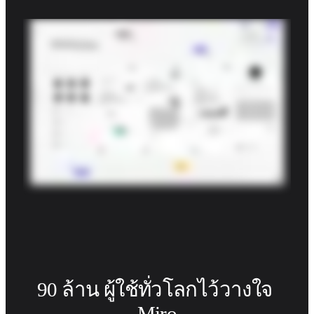
ผังงาน
เฉพาะทาง
การจัดทำแผนการทำงาน
การแมปกระบวนการ
การออกแบบและเอกสารทางเทคนิค
ต้นแบบและไวร์เฟรม
การออกแบบแผนที่เส้นทางของลูกค้า
การสังเคราะห์งานวิจัย
เวิร์คชอปการออกแบบ
การวางแผนและการส่งมอบ
การวางแผนเป้าหมาย
การออกแบบองค์กร
โซลูชัน
ตามกลุ่มธุรกิจ
Enterprise
ธุรกิจขนาดเล็ก
สตาร์ทอัพ
90 ล้าน ผู้ใช้ทั่วโลกไว้วางใจ 
ตามอุตสาหกรรม
Miro