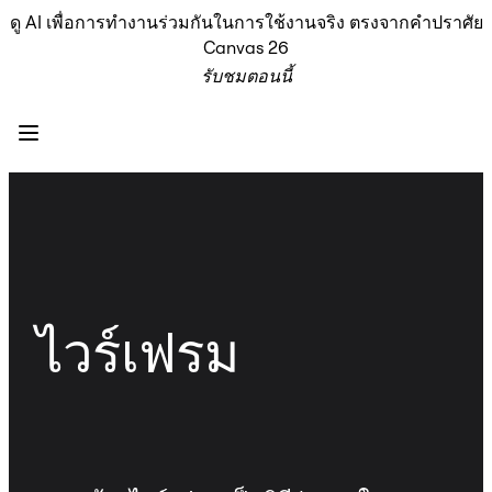
ดู AI เพื่อการทำงานร่วมกันในการใช้งานจริง ตรงจากคำปราศัย
ผลิตภัณฑ์
Canvas 26
เรื่องเด่น
รับชมตอนนี้
Intelligent Canvas™
Flow
ต้นแบบและไวร์เฟรม
Engage
แพลตฟอร์ม
ภาพรวม AI
AI Workflows
ตัวเชื่อมต่อ
เซิร์ฟเวอร์ MCP
สำรวจคู่มือ AI
ไวร์เฟรม
เซิร์ฟเวอร์ MCP
Blueprints
การผสานรวม
ความปลอดภัย
Enterprise Guard
แพลตฟอร์มสำหรับนักพัฒนา
ดาวน์โหลดแอป