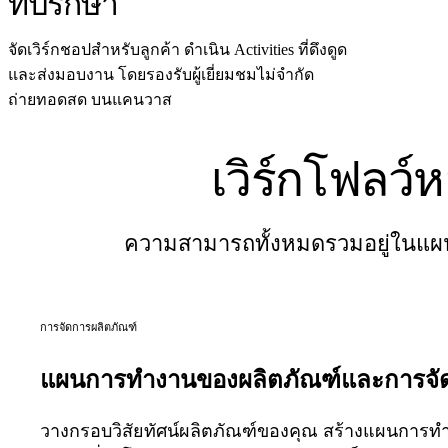
ที่ปรึกษา
ประสบการณ์ลูกค้าและการออกแบบบริการ
การเปลี่ยนผ่านสู่ระบบคลาวด์และซอฟต์แวร์
จัดเวิร์กชอปสำหรับลูกค้า ดำเนิน Activities ที่ดึงดูด
ทรัพยากร
และส่งมอบงาน โดยรองรับผู้เยี่ยมชมไม่จำกัด
การเรียนรู้
ถ่ายทอดสด บนแคนวาส
เรื่องราวของลูกค้า
Academy
เวิร์กโฟลว
เว็บบินาร์
Reforge Learning
ชุมชนและการสนับสนุน
ศูนย์ช่วยเหลือ
ความสามารถทั้งหมดรวมอยู่ในแผน
กิจกรรม
ชุมชน
บล็อก
การจัดการผลิตภัณฑ์
พันธมิตรและบริการ
Miro Professional Services
พันธมิตรด้านโซลูชัน
แผนการทำงานของผลิตภัณฑ์และการจั
ราคา
วางกรอบวิสัยทัศน์ผลิตภัณฑ์ของคุณ สร้างแผนการทำ