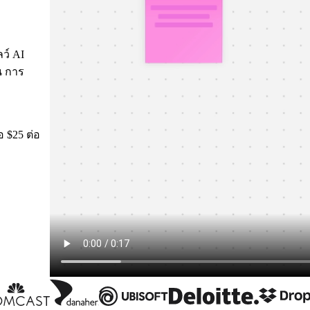
ลว์ AI
น การ
อ $25 ต่อ