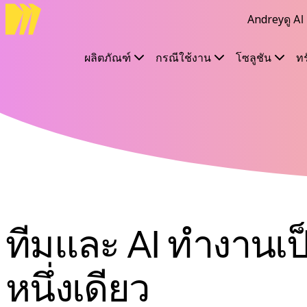
Andrey
ดู A
ผลิตภัณฑ์
เรื่องเด่น
Intelligent Canvas™
ผลิตภัณฑ์
กรณีใช้งาน
โซลูชัน
ท
Flow
ต้นแบบและไวร์เฟรม
Engage
แพลตฟอร์ม
ภาพรวม AI
AI Workflows
ตัวเชื่อมต่อ
เซิร์ฟเวอร์ MCP
สำรวจคู่มือ AI
เซิร์ฟเวอร์ MCP
Blueprints
ทีมและ AI ทำงานเป
การผสานรวม
ความปลอดภัย
หนึ่งเดียว
Enterprise Guard
แพลตฟอร์มสำหรับนักพัฒนา
ดาวน์โหลดแอป