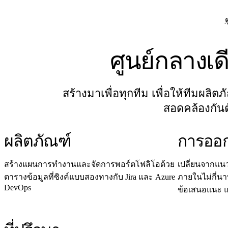
ดิจิทัล
บริการระดับมืออาชีพ
การผลิต
ค้าปลีก
ศูนย์กลางเด
บริการทางการเงิน
วิทยาศาสตร์ชีวภาพและเภสัชกรรม
ตามทีมงาน
สร้างมาเพื่อทุกทีม เพื่อให้ทีมผล
การจัดการผลิตภัณฑ์
การออกแบบและ UX
สอดคล้องกันต
วิศวกรรม
ผู้นำผลิตภัณฑ์และฝ่ายปฏิบัติการ
ผลิตภัณฑ์
การออ
การดำเนินงาน
การตลาด
IT
สร้างแผนการทำงานและจัดการพอร์ตโฟลิโอด้วย
เปลี่ยนจากแน
ตามโครงการริเริ่มเชิงกลยุทธ์
ตารางข้อมูลที่ซิงค์แบบสองทางกับ Jira และ Azure
ภายในไม่กี่นาท
DevOps
ระบบจัดการผลิตภัณฑ์
ข้อเสนอแนะ แ
การเปลี่ยนแปลงด้วย AI
การเปลี่ยนแปลงวิถีการทำงาน
ประสบการณ์ดิจิทัลของพนักงาน