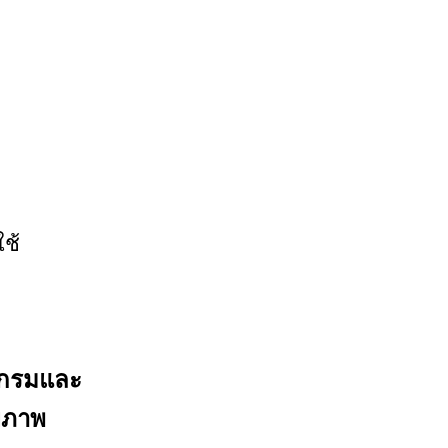
ช้
แกรมและ
ยภาพ