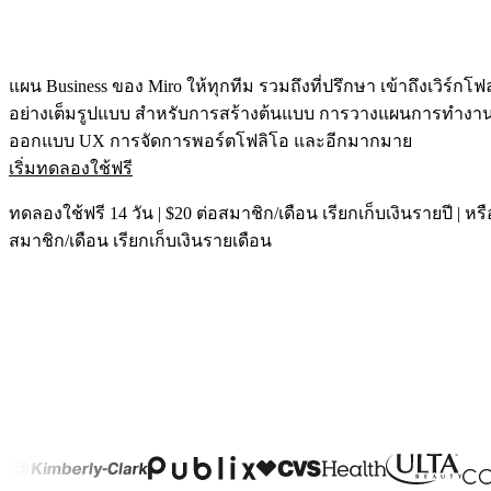
รูปแบบ
ไวท์บอร์ด
ไดอะแกรม
แผน Business ของ Miro ให้ทุกทีม รวมถึงที่ปรึกษา เข้าถึงเวิร์กโฟ
คัมบัง
อย่างเต็มรูปแบบ สำหรับการสร้างต้นแบบ การวางแผนการทำงา
Timeline
ออกแบบ UX การจัดการพอร์ตโฟลิโอ และอีกมากมาย
TalkTrack
เริ่มทดลองใช้ฟรี
Tables
Docs
Slides
ทดลองใช้ฟรี 14 วัน | $20 ต่อสมาชิก/เดือน เรียกเก็บเงินรายปี | หรื
กรณีใช้งาน
สมาชิก/เดือน เรียกเก็บเงินรายเดือน
เรื่องเด่น
สำรวจคู่มือ AI
สำรวจ Miroverse
ทั่วไป
Diagramming
เวิร์กชอป
การระดมสมอง
แผนผังความคิด
การแมปแนวคิด