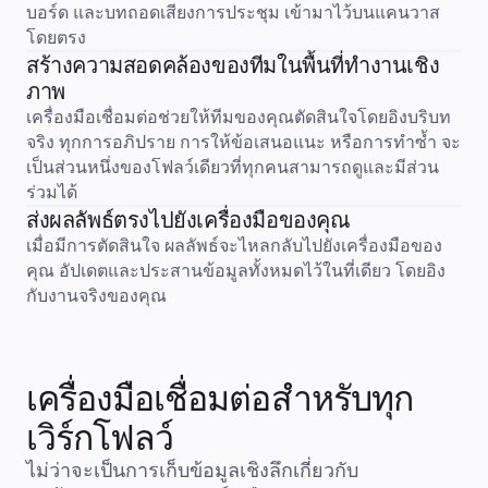
บอร์ด และบทถอดเสียงการประชุม เข้ามาไว้บนแคนวาส
การวางแผนและการส่งมอบ
การวางแผนเป้าหมาย
โดยตรง
การออกแบบองค์กร
สร้างความสอดคล้องของทีมในพื้นที่ทำงานเชิง
โซลูชัน
ภาพ
ตามกลุ่มธุรกิจ
Enterprise
เครื่องมือเชื่อมต่อช่วยให้ทีมของคุณตัดสินใจโดยอิงบริบท
ธุรกิจขนาดเล็ก
จริง ทุกการอภิปราย การให้ข้อเสนอแนะ หรือการทำซ้ำ จะ
สตาร์ทอัพ
เป็นส่วนหนึ่งของโฟลว์เดียวที่ทุกคนสามารถดูและมีส่วน
ตามอุตสาหกรรม
ร่วมได้
ดิจิทัล
บริการระดับมืออาชีพ
ส่งผลลัพธ์ตรงไปยังเครื่องมือของคุณ
การผลิต
เมื่อมีการตัดสินใจ ผลลัพธ์จะไหลกลับไปยังเครื่องมือของ
ค้าปลีก
คุณ อัปเดตและประสานข้อมูลทั้งหมดไว้ในที่เดียว โดยอิง
บริการทางการเงิน
กับงานจริงของคุณ
วิทยาศาสตร์ชีวภาพและเภสัชกรรม
ตามทีมงาน
การจัดการผลิตภัณฑ์
การออกแบบและ UX
วิศวกรรม
เครื่องมือเชื่อมต่อสำหรับทุก
ผู้นำผลิตภัณฑ์และฝ่ายปฏิบัติการ
การดำเนินงาน
เวิร์กโฟลว์
การตลาด
IT
ไม่ว่าจะเป็นการเก็บข้อมูลเชิงลึกเกี่ยวกับ
ตามโครงการริเริ่มเชิงกลยุทธ์