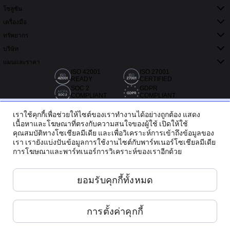
โซลูชัน
เครื่องมือ
ทรัพยากร
บริษัท
แผนและราคา
ISO 42001
ISO 27001
READY
CERTIFIED
SOC 2
GDPR
COMPLIANT
COMPLIANT
เราใช้คุกกี้เพื่อช่วยให้ไซต์ของเราทำงานได้อย่างถูกต้อง แสดง
เนื้อหาและโฆษณาที่ตรงกับความสนใจของผู้ใช้ เปิดให้ใช้
คุณสมบัติทางโซเชียลมีเดีย และเพื่อวิเคราะห์การเข้าถึงข้อมูลของ
เรา เรายังแบ่งปันข้อมูลการใช้งานไซต์กับพาร์ทเนอร์โซเชียลมีเดีย
การโฆษณาและพาร์ทเนอร์การวิเคราะห์ของเราอีกด้วย
กว่า 20,000 รีวิวจาก Capterra, G2 และ Trustradius
ยอมรับคุกกี้ทั้งหมด
ไทย
การตั้งค่าคุกกี้
Miro ©
2026
เงื่อนไขการบริการ