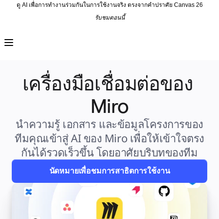
ดู AI เพื่อการทำงานร่วมกันในการใช้งานจริง ตรงจากคำปราศัย Canvas 26
รับชมตอนนี้
ผลิตภัณฑ์
เรื่องเด่น
Intelligent Canvas™
Flow
ต้นแบบและไวร์เฟรม
เครื่องมือเชื่อมต่อของ 
Engage
แพลตฟอร์ม
ภาพรวม AI
Miro
AI Workflows
ตัวเชื่อมต่อ
เซิร์ฟเวอร์ MCP
นำความรู้ เอกสาร และข้อมูลโครงการของ
สำรวจคู่มือ AI
ทีมคุณเข้าสู่ AI ของ Miro เพื่อให้เข้าใจตรง
เซิร์ฟเวอร์ MCP
Blueprints
กันได้รวดเร็วขึ้น โดยอาศัยบริบทของทีม
การผสานรวม
ความปลอดภัย
นัดหมายเพื่อชมการสาธิตการใช้งาน
Enterprise Guard
แพลตฟอร์มสำหรับนักพัฒนา
ดาวน์โหลดแอป
รูปแบบ
ไวท์บอร์ด
ไดอะแกรม