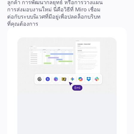
ลูกค้า การพัฒนากลยุทธ์ หรือการวางแผน
ระบบจัดการผลิตภัณฑ์
การส่งมอบงานใหม่ นี่คือวิธีที่ Miro เชื่อม
การเปลี่ยนแปลงด้วย AI
การเปลี่ยนแปลงวิถีการทำงาน
ต่อกับระบบนิเวศที่มีอยู่เพื่อปลดล็อกบริบท
ประสบการณ์ดิจิทัลของพนักงาน
ที่คุณต้องการ
ประสบการณ์ลูกค้าและการออกแบบบริการ
การเปลี่ยนผ่านสู่ระบบคลาวด์และซอฟต์แวร์
ทรัพยากร
การเรียนรู้
เรื่องราวของลูกค้า
Academy
เว็บบินาร์
Reforge Learning
ชุมชนและการสนับสนุน
ศูนย์ช่วยเหลือ
กิจกรรม
ชุมชน
บล็อก
พันธมิตรและบริการ
Miro Professional Services
พันธมิตรด้านโซลูชัน
ราคา