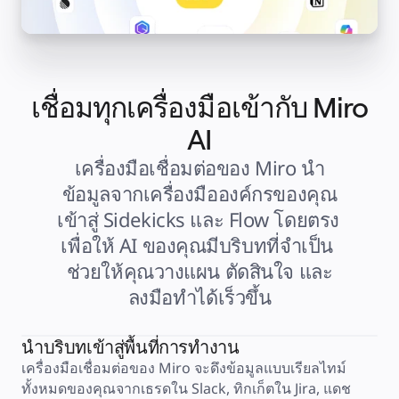
คัมบัง
Timeline
TalkTrack
Tables
Docs
Slides
กรณีใช้งาน
เชื่อมทุกเครื่องมือเข้ากับ Miro
เรื่องเด่น
สำรวจคู่มือ AI
AI
สำรวจ Miroverse
ทั่วไป
เครื่องมือเชื่อมต่อของ Miro นำ
Diagramming
ข้อมูลจากเครื่องมือองค์กรของคุณ
เวิร์กชอป
การระดมสมอง
เข้าสู่ Sidekicks และ Flow โดยตรง 
แผนผังความคิด
เพื่อให้ AI ของคุณมีบริบทที่จำเป็น 
การแมปแนวคิด
ผังงาน
ช่วยให้คุณวางแผน ตัดสินใจ และ
เฉพาะทาง
การจัดทำแผนการทำงาน
ลงมือทำได้เร็วขึ้น
การแมปกระบวนการ
การออกแบบและเอกสารทางเทคนิค
ต้นแบบและไวร์เฟรม
นำบริบทเข้าสู่พื้นที่การทำงาน
การออกแบบแผนที่เส้นทางของลูกค้า
เครื่องมือเชื่อมต่อของ Miro จะดึงข้อมูลแบบเรียลไทม์
การสังเคราะห์งานวิจัย
ทั้งหมดของคุณจากเธรดใน Slack, ทิกเก็ตใน Jira, แดช
เวิร์คชอปการออกแบบ