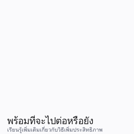
Clyde D’Souza
Joe Dunle
วิศวกรซอฟต์แวร์อาวุโส 
รองประธาน
หัวหน้าฝ่าย
พร้อมที่จะไปต่อหรือยัง
เรียนรู้เพิ่มเติมเกี่ยวกับวิธีเพิ่มประสิทธิภาพ