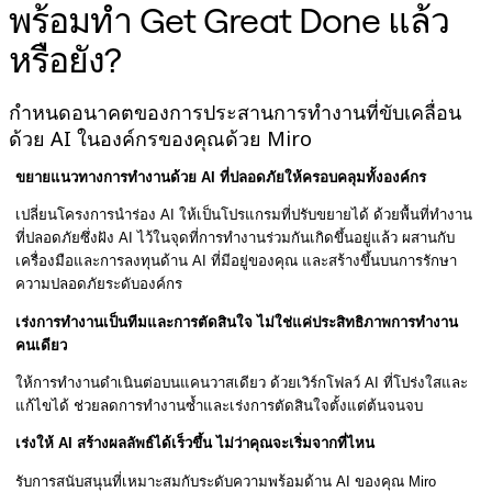
พร้อมทำ Get Great Done แล้ว
รูปแบบ
หรือยัง?
ไวท์บอร์ด
ไดอะแกรม
คัมบัง
กำหนดอนาคตของการประสานการทำงานที่ขับเคลื่อน
Timeline
ด้วย AI ในองค์กรของคุณด้วย Miro
TalkTrack
Tables
ขยายแนวทางการทำงานด้วย AI ที่ปลอดภัยให้ครอบคลุมทั้งองค์กร
Docs
Slides
เปลี่ยนโครงการนำร่อง AI ให้เป็นโปรแกรมที่ปรับขยายได้ ด้วยพื้นที่ทำงาน
กรณีใช้งาน
ที่ปลอดภัยซึ่งฝัง AI ไว้ในจุดที่การทำงานร่วมกันเกิดขึ้นอยู่แล้ว ผสานกับ
เรื่องเด่น
เครื่องมือและการลงทุนด้าน AI ที่มีอยู่ของคุณ และสร้างขึ้นบนการรักษา
ความปลอดภัยระดับองค์กร
สำรวจคู่มือ AI
สำรวจ Miroverse
เร่งการทำงานเป็นทีมและการตัดสินใจ ไม่ใช่แค่ประสิทธิภาพการทำงาน
ทั่วไป
คนเดียว
Diagramming
ให้การทำงานดำเนินต่อบนแคนวาสเดียว ด้วยเวิร์กโฟลว์ AI ที่โปร่งใสและ
เวิร์กชอป
แก้ไขได้ ช่วยลดการทำงานซ้ำและเร่งการตัดสินใจตั้งแต่ต้นจนจบ
การระดมสมอง
แผนผังความคิด
เร่งให้ AI สร้างผลลัพธ์ได้เร็วขึ้น ไม่ว่าคุณจะเริ่มจากที่ไหน
การแมปแนวคิด
รับการสนับสนุนที่เหมาะสมกับระดับความพร้อมด้าน AI ของคุณ Miro