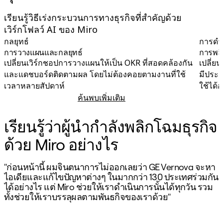
เรียนรู้วิธีเร่งกระบวนการทางธุรกิจที่สำคัญด้วย
เวิร์กโฟลว์ AI ของ Miro
กลยุทธ์
การดำ
การวางแผนและกลยุทธ์
การพล
เปลี่ยนเวิร์กชอปการวางแผนให้เป็น OKR ที่สอดคล้องกัน
เปลี่ย
และแดชบอร์ดติดตามผล โดยไม่ต้องคอยตามงานที่ใช้
มีประส
เวลาหลายสัปดาห์
ใช้ได้
ค้นพบเพิ่มเติม
การวางแผนและกลยุทธ์
เรียนรู้ว่าผู้นำกำลังพลิกโฉมธุรกิจ
ด้วย Miro อย่างไร
"ก่อนหน้านี้ ผมจินตนาการไม่ออกเลยว่า GE Vernova จะหา
ก
ไอเดียและแก้ไขปัญหาต่างๆ ในมากกว่า 130 ประเทศร่วมกัน
ม
ได้อย่างไร แต่ Miro ช่วยให้เราดำเนินการนั้นได้ทุกวัน รวม
ทั้งช่วยให้เราบรรลุผลตามพันธกิจของเราด้วย"
ผ
ส