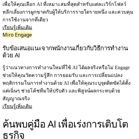
เพื่อให้คุณเลือก AI ที่เหมาะสมที่สุดสำหรับแต่ละเวิร์กโฟลว์
ประสบการณ์ลูกค้าและการออกแบบบริการ
หลีกเลี่ยงการผูกขาดกับผู้ให้บริการรายใดรายหนึ่ง และควบคุม
การเปลี่ยนผ่านสู่ระบบคลาวด์และซอฟต์แวร์
การใช้งานจากที่เดียว
ทรัพยากร
เรียนรู้เพิ่มเติม
การเรียนรู้
Miro Engage
เรื่องราวของลูกค้า
Academy
รับข้อเสนอแนะจากพนักงานเกี่ยวกับวิธีการทำงาน
เว็บบินาร์
ด้วย AI
Reforge Learning
ชุมชนและการสนับสนุน
รู้ว่าแนวทางการทำงานใหม่ที่ใช้ AI ได้ผลจริงหรือไม่ Engage
ศูนย์ช่วยเหลือ
ช่วยให้คุณวัดความรู้สึก การยอมรับ และการเปลี่ยนแปลง
กิจกรรม
พฤติกรรมในการทำงานด้วย AI เพื่อให้คุณระบุจุดติดขัดได้ตั้ง
ชุมชน
แต่เนิ่นๆ ช่วยโค้ชทีมให้ปรับตัว และพิสูจน์ผลกระทบด้วย
บล็อก
สัญญาณจริง
พันธมิตรและบริการ
เรียนรู้เพิ่มเติม
Miro Professional Services
พันธมิตรด้านโซลูชัน
ค้นพบคู่มือ AI เพื่อเร่งการเติบโต
ราคา
ธุรกิจ