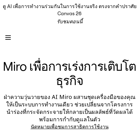
ดู AI เพื่อการทำงานร่วมกันในการใช้งานจริง ตรงจากคำปราศัย
ผลิตภัณฑ์
Canvas 26
เรื่องเด่น
รับชมตอนนี้
Intelligent Canvas™
Flow
ต้นแบบและไวร์เฟรม
Engage
แพลตฟอร์ม
ภาพรวม AI
Miro เพื่อการเร่งการเติบโต
AI Workflows
ตัวเชื่อมต่อ
ธุรกิจ
เซิร์ฟเวอร์ MCP
สำรวจคู่มือ AI
เซิร์ฟเวอร์ MCP
ฝ่าความวุ่นวายของ AI Miro ผสานชุดเครื่องมือของคุณ
Blueprints
ให้เป็นระบบการทำงานเดียว ช่วยเปลี่ยนจากโครงการ
การผสานรวม
นำร่องที่กระจัดกระจายให้กลายเป็นผลลัพธ์ที่วัดผลได้
ความปลอดภัย
พร้อมการกำกับดูแลในตัว
Enterprise Guard
นัดหมายเพื่อชมการสาธิตการใช้งาน
แพลตฟอร์มสำหรับนักพัฒนา
ดาวน์โหลดแอป