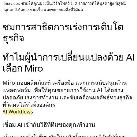
ผังงาน
Services ช่วยให้คุณมุ่งเน้นเวิร์กโฟลว์ 1–2 รายการที่ให้มูลค่าสูง พิสูจน์
เฉพาะทาง
คุณค่าได้อย่างรวดเร็ว และขยายผลสิ่งที่ได้ผล
การจัดทำแผนการทำงาน
ชมการสาธิตการเร่งการเติบโต
การแมปกระบวนการ
การออกแบบและเอกสารทางเทคนิค
ธุรกิจ
ต้นแบบและไวร์เฟรม
การออกแบบแผนที่เส้นทางของลูกค้า
ทำไมผู้นำการเปลี่ยนแปลงด้วย AI
การสังเคราะห์งานวิจัย
เวิร์คชอปการออกแบบ
เลือก Miro
การวางแผนและการส่งมอบ
การวางแผนเป้าหมาย
Miro มอบผลิตภัณฑ์ เครื่องมือ และการสนับสนุนด้าน
การออกแบบองค์กร
แพลตฟอร์ม เพื่อให้คุณขยายการใช้งาน AI ได้อย่าง
โซลูชัน
ปลอดภัย เร่งการทำงาน และขับเคลื่อนผลลัพธ์ทางธุรกิจ
ตามกลุ่มธุรกิจ
ที่วัดผลได้ทั่วทั้งองค์กร
Enterprise
AI Workflows
ธุรกิจขนาดเล็ก
สตาร์ทอัพ
เชื่อม AI เข้ากับวิธีที่ทีมของคุณทำงาน
ตามอุตสาหกรรม
สร้างความเข้าใจที่ตรงกันในธุรกิจทั้งหมดตามวิสัยทัศน์การ