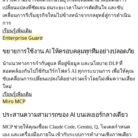
ดิจิทัล
เปลี่ยนแปลงที่ชัดเจน ย่นระยะเวลาในการตัดสินใจ และขับ
บริการระดับมืออาชีพ
เคลื่อนการริเริ่มธุรกิจใหม่ไปข้างหน้าจากกลยุทธ์สู่การดำเนิน
การผลิต
การ
ค้าปลีก
เรียนรู้เพิ่มเติม
บริการทางการเงิน
Enterprise Guard
วิทยาศาสตร์ชีวภาพและเภสัชกรรม
ตามทีมงาน
ขยายการใช้งาน AI ให้ครอบคลุมทุกทีมอย่างปลอดภัย
การจัดการผลิตภัณฑ์
การออกแบบและ UX
นำแนวทางการกำกับดูแล ที่อยู่ข้อมูล และนโยบาย DLP ที่
วิศวกรรม
สอดคล้องกันไปใช้กับเวิร์กโฟลว์ AI ทุกกระบวนการ เพื่อให้คุณ
ผู้นำผลิตภัณฑ์และฝ่ายปฏิบัติการ
ขับเคลื่อนการเปลี่ยนแปลงได้อย่างรวดเร็วโดยไม่เพิ่มความเสี่ยง
การดำเนินงาน
ใหม่
การตลาด
เรียนรู้เพิ่มเติม
IT
Miro MCP
ตามโครงการริเริ่มเชิงกลยุทธ์
ประสานความสามารถของ AI บนเลเยอร์กลางเดียว
ระบบจัดการผลิตภัณฑ์
การเปลี่ยนแปลงด้วย AI
MCP ช่วยให้คุณเชื่อม Claude Code, Gemini, Q, โมเดลกำหนด
การเปลี่ยนแปลงวิถีการทำงาน
เอง และเครื่องมือภายใน เข้ากับระบบการทำงานเชิงภาพเดียว
ประสบการณ์ดิจิทัลของพนักงาน