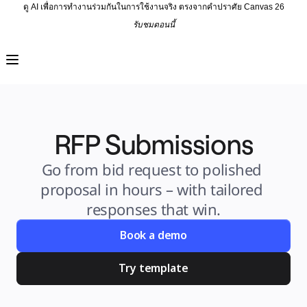
ดู AI เพื่อการทำงานร่วมกันในการใช้งานจริง ตรงจากคำปราศัย Canvas 26
รับชมตอนนี้
ผลิตภัณฑ์
เรื่องเด่น
Intelligent Canvas™
Flow
ต้นแบบและไวร์เฟรม
Engage
แพลตฟอร์ม
ภาพรวม AI
RFP Submissions
AI Workflows
ตัวเชื่อมต่อ
Go from bid request to polished 
เซิร์ฟเวอร์ MCP
สำรวจคู่มือ AI
proposal in hours – with tailored 
เซิร์ฟเวอร์ MCP
Blueprints
responses that win.
การผสานรวม
ความปลอดภัย
Book a demo
Enterprise Guard
แพลตฟอร์มสำหรับนักพัฒนา
ดาวน์โหลดแอป
Try template
รูปแบบ
ไวท์บอร์ด
ไดอะแกรม