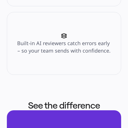
ระบบจัดการผลิตภัณฑ์
การเปลี่ยนแปลงด้วย AI
การเปลี่ยนแปลงวิถีการทำงาน
ประสบการณ์ดิจิทัลของพนักงาน
ประสบการณ์ลูกค้าและการออกแบบบริการ
การเปลี่ยนผ่านสู่ระบบคลาวด์และซอฟต์แวร์
ทรัพยากร
การเรียนรู้
Built-in AI reviewers catch errors early 
เรื่องราวของลูกค้า
– so your team sends with confidence.
Academy
เว็บบินาร์
Reforge Learning
ชุมชนและการสนับสนุน
ศูนย์ช่วยเหลือ
กิจกรรม
ชุมชน
บล็อก
พันธมิตรและบริการ
Miro Professional Services
พันธมิตรด้านโซลูชัน
See the difference
ราคา