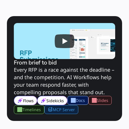
คัมบัง
Timeline
TalkTrack
Tables
Docs
Slides
กรณีใช้งาน
เรื่องเด่น
สำรวจคู่มือ AI
สำรวจ Miroverse
ทั่วไป
Diagramming
เวิร์กชอป
From brief to bid
การระดมสมอง
Every RFP is a race against the deadline – 
แผนผังความคิด
and the competition. AI Workflows help 
การแมปแนวคิด
ผังงาน
your team respond faster, with 
เฉพาะทาง
compelling proposals that stand out.
การจัดทำแผนการทำงาน
การแมปกระบวนการ
Docs
Slides
Flows
Sidekicks
การออกแบบและเอกสารทางเทคนิค
Timelines
MCP Server
ต้นแบบและไวร์เฟรม
การออกแบบแผนที่เส้นทางของลูกค้า
การสังเคราะห์งานวิจัย
เวิร์คชอปการออกแบบ