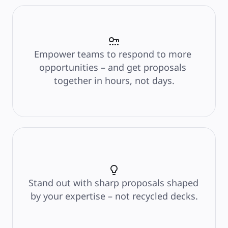
การวางแผนและการส่งมอบ
การวางแผนเป้าหมาย
การออกแบบองค์กร
โซลูชัน
ตามกลุ่มธุรกิจ
Empower teams to respond to more 
Enterprise
ธุรกิจขนาดเล็ก
opportunities – and get proposals 
สตาร์ทอัพ
together in hours, not days.
ตามอุตสาหกรรม
ดิจิทัล
บริการระดับมืออาชีพ
การผลิต
ค้าปลีก
บริการทางการเงิน
วิทยาศาสตร์ชีวภาพและเภสัชกรรม
ตามทีมงาน
การจัดการผลิตภัณฑ์
การออกแบบและ UX
วิศวกรรม
Stand out with sharp proposals shaped 
ผู้นำผลิตภัณฑ์และฝ่ายปฏิบัติการ
by your expertise – not recycled decks.
การดำเนินงาน
การตลาด
IT
ตามโครงการริเริ่มเชิงกลยุทธ์