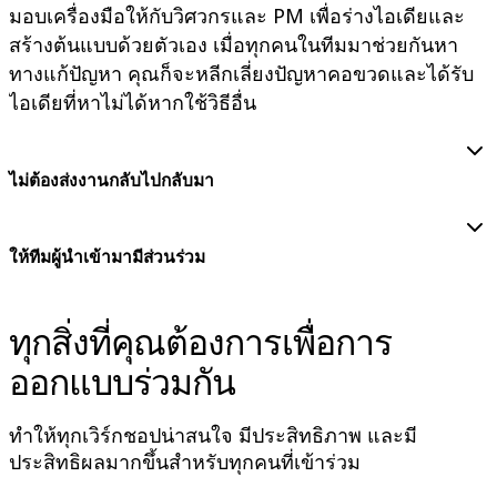
ผังงาน
มอบเครื่องมือให้กับวิศวกรและ PM เพื่อร่างไอเดียและ
เฉพาะทาง
สร้างต้นแบบด้วยตัวเอง เมื่อทุกคนในทีมมาช่วยกันหา
การจัดทำแผนการทำงาน
ทางแก้ปัญหา คุณก็จะหลีกเลี่ยงปัญหาคอขวดและได้รับ
การแมปกระบวนการ
ไอเดียที่หาไม่ได้หากใช้วิธีอื่น
การออกแบบและเอกสารทางเทคนิค
ต้นแบบและไวร์เฟรม
การออกแบบแผนที่เส้นทางของลูกค้า
ไม่ต้องส่งงานกลับไปกลับมา
การสังเคราะห์งานวิจัย
เวิร์คชอปการออกแบบ
การวางแผนและการส่งมอบ
ให้ทีมผู้นำเข้ามามีส่วนร่วม
การวางแผนเป้าหมาย
การออกแบบองค์กร
ทุกสิ่งที่คุณต้องการเพื่อการ
โซลูชัน
ตามกลุ่มธุรกิจ
ออกแบบร่วมกัน
Enterprise
ธุรกิจขนาดเล็ก
ทำให้ทุกเวิร์กชอปน่าสนใจ มีประสิทธิภาพ และมี
สตาร์ทอัพ
ประสิทธิผลมากขึ้นสำหรับทุกคนที่เข้าร่วม
ตามอุตสาหกรรม