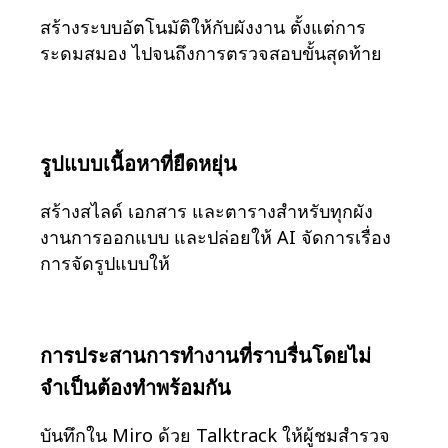
ประสบการณ์ลูกค้าและการออกแบบบริการ
สร้างระบบอัตโนมัติให้กับผังงาน ตั้งแต่การ
การเปลี่ยนผ่านสู่ระบบคลาวด์และซอฟต์แวร์
ระดมสมอง ไปจนถึงการตรวจสอบขั้นสุดท้าย
ทรัพยากร
การเรียนรู้
เรื่องราวของลูกค้า
Academy
รูปแบบเนื้อหาที่ยืดหยุ่น
เว็บบินาร์
Reforge Learning
ชุมชนและการสนับสนุน
สร้างสไลด์ เอกสาร และตารางสำหรับทุกผัง
ศูนย์ช่วยเหลือ
งานการออกแบบ และปล่อยให้ AI จัดการเรื่อง
กิจกรรม
การจัดรูปแบบให้
ชุมชน
บล็อก
พันธมิตรและบริการ
Miro Professional Services
การประสานการทำงานที่ราบรื่นโดยไม่
พันธมิตรด้านโซลูชัน
จำเป็นต้องทำพร้อมกัน
ราคา
บันทึกใน Miro ด้วย Talktrack ให้ผู้ชมสำรวจ