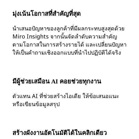
ดิจิทัล
บริการระดับมืออาชีพ
มุ่งเน้นโอกาสที่สำคัญที่สุด
การผลิต
ค้าปลีก
นำเสนอปัญหาของลูกค้าที่มีผลกระทบสูงสุดด้วย
บริการทางการเงิน
Miro Insights จากนั้นจัดลำดับความสำคัญ
วิทยาศาสตร์ชีวภาพและเภสัชกรรม
ตามโอกาสในการสร้างรายได้ และเปลี่ยนปัญหา
ตามทีมงาน
ให้เป็นคำถามเชิงออกแบบที่นำไปปฏิบัติได้จริง
การจัดการผลิตภัณฑ์
การออกแบบและ UX
วิศวกรรม
ผู้นำผลิตภัณฑ์และฝ่ายปฏิบัติการ
มีผู้ช่วยเสมือน AI คอยช่วยทุกงาน
การดำเนินงาน
การตลาด
ตัวแทน AI ที่ช่วยสร้างไอเดีย ให้ข้อเสนอแนะ
IT
หรือเขียนข้อมูลสรุป
ตามโครงการริเริ่มเชิงกลยุทธ์
ระบบจัดการผลิตภัณฑ์
การเปลี่ยนแปลงด้วย AI
การเปลี่ยนแปลงวิถีการทำงาน
สร้างผังงานอัตโนมัติได้ในคลิกเดียว
ประสบการณ์ดิจิทัลของพนักงาน