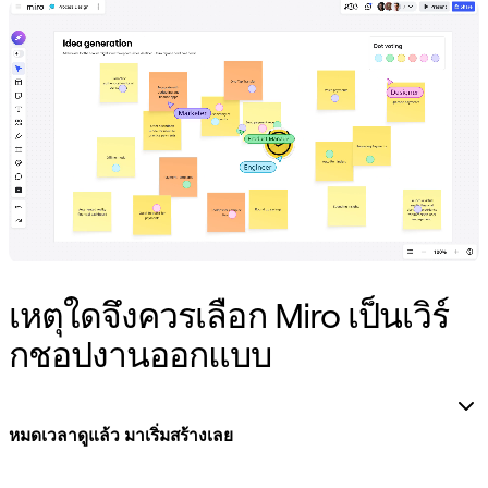
รูปแบบ
ไวท์บอร์ด
ไดอะแกรม
คัมบัง
Timeline
TalkTrack
Tables
Docs
Slides
กรณีใช้งาน
เรื่องเด่น
สำรวจคู่มือ AI
เหตุใดจึงควรเลือก Miro เป็นเวิร์
สำรวจ Miroverse
ทั่วไป
กชอปงานออกแบบ
Diagramming
เวิร์กชอป
การระดมสมอง
หมดเวลาดูแล้ว มาเริ่มสร้างเลย
แผนผังความคิด
การแมปแนวคิด