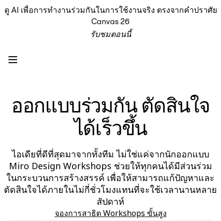
ดู AI เพื่อการทำงานร่วมกันในการใช้งานจริง ตรงจากคำปราศัย
ผลิตภัณฑ์
Canvas 26
เรื่องเด่น
รับชมตอนนี้
Intelligent Canvas™
Flow
ต้นแบบและไวร์เฟรม
Engage
แพลตฟอร์ม
ภาพรวม AI
ออกแบบร่วมกัน ตัดสินใจ
AI Workflows
ตัวเชื่อมต่อ
ได้เร็วขึ้น
เซิร์ฟเวอร์ MCP
สำรวจคู่มือ AI
เซิร์ฟเวอร์ MCP
ไอเดียที่ดีที่สุดมาจากทั้งทีม ไม่ใช่แค่จากนักออกแบบ
Blueprints
Miro Design Workshops ช่วยให้ทุกคนได้มีส่วนร่วม
การผสานรวม
ในกระบวนการสร้างสรรค์ เพื่อให้สามารถแก้ปัญหาและ
ความปลอดภัย
ตัดสินใจได้ภายในไม่กี่ชั่วโมงแทนที่จะใช้เวลานานหลาย
Enterprise Guard
สัปดาห์
แพลตฟอร์มสำหรับนักพัฒนา
จองการสาธิต Workshops ขั้นสูง
ดาวน์โหลดแอป