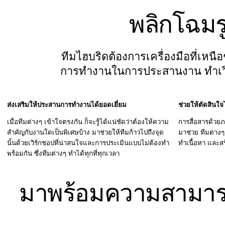
รูปแบบ
พลิกโฉม
ไวท์บอร์ด
ไดอะแกรม
คัมบัง
ทีมไฮบริดต้องการเครื่องมือที่เหนือช
Timeline
การทำงานในการประสานงาน ทำเวิร
TalkTrack
Tables
Docs
Slides
ส่งเสริมให้ประสานการทำงานได้ยอดเยี่ยม
ช่วยให้ตัดสินใ
กรณีใช้งาน
เรื่องเด่น
เมื่อทีมต่างๆ เข้าใจตรงกัน ก็จะรู้ได้แน่ชัดว่าต้องให้ความ
การสื่อสารด้วยภ
สำรวจคู่มือ AI
สำคัญกับงานใดเป็นพิเศษบ้าง มาช่วยให้ทีมก้าวไปถึงจุด
มาช่วย ทีมต่างๆ
นั้นด้วยเวิร์กชอปที่น่าสนใจและการประเมินแบบไม่ต้องทำ
ทำเนื้อหา และสร้
สำรวจ Miroverse
พร้อมกัน ซึ่งทีมต่างๆ ทำได้ทุกที่ทุกเวลา
ทั่วไป
Diagramming
เวิร์กชอป
มาพร้อมความสามารถท
การระดมสมอง
แผนผังความคิด
การแมปแนวคิด