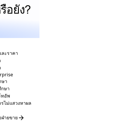
รือยัง?
และราคา
า
จ
rprise
ึกษา
ึกษา
์ทอัพ
กรไม่แสวงหาผล
ร
่อฝ่ายขาย