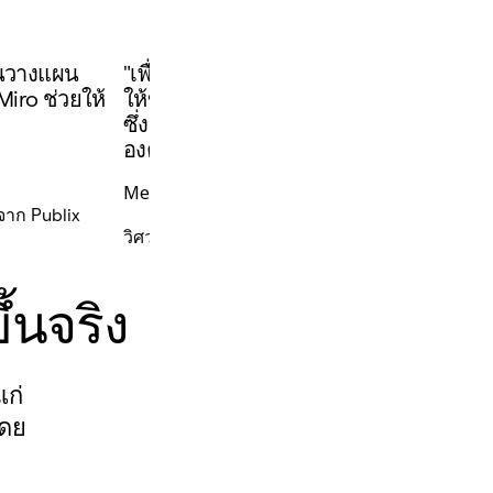
ันวางแผน
"เพื่อนร่วมงานจากทั่วทุกมุมโลกสามารถเข
Miro ช่วยให้
ให้ข้อเสนอแนะผ่าน Miro ได้อย่างง่ายดา
ซึ่งช่วยเพิ่มประสิทธิภาพการทำงานและประส
องค์กรครับ"
Mert Kilinc
จาก Publix
วิศวกรวัสดุอาวุโส
้นจริง
แก่
โดย