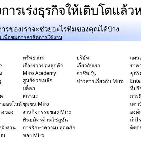
การเร่งธุรกิจให้เติบโตแล้วห
ิการของเราจะช่วยอะไรทีมของคุณได้บ้าง
ยเพื่อชมการสาธิตการใช้งาน
ทรัพยากร
บริษัท
แผน
le
เรื่องราวของลูกค้า
เกี่ยวกับเรา
ราค
Miro Academy
ง
อาชีพ 🚀
ธุรกิ
ศูนย์ช่วยเหลือ
g
Ente
ข่าวสารเกี่ยวกับ Miro
บล็อก
ที่ปร
ิด
สถานะ
การศ
ยจำออนไลน์
ชุมชน Miro
สตาร
างของ
งานกิจกรรมของ Miro
องค์
พันธมิตรด้านโซลูชัน
กำไ
งผังงาน
การรักษาความปลอดภัย
ติดต
บบ
ของ Miro