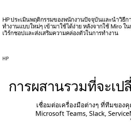
ประสบการณ์ลูกค้าและการออกแบบบริการ
การเปลี่ยนผ่านสู่ระบบคลาวด์และซอฟต์แวร์
HP ประเมินพฤติกรรมของพนักงานปัจจุบันและนำวิธีก
ทรัพยากร
ทำงานแบบใหม่ๆ เข้ามาใช้ได้ง่าย หลังจากใช้ Miro ใน
การเรียนรู้
เวิร์กชอปและส่งเสริมความคล่องตัวในการทำงาน
เรื่องราวของลูกค้า
Academy
เว็บบินาร์
Reforge Learning
HP
ชุมชนและการสนับสนุน
ศูนย์ช่วยเหลือ
กิจกรรม
การผสานรวมที่จะเปลี
ชุมชน
บล็อก
พันธมิตรและบริการ
เชื่อมต่อเครื่องมือต่างๆ ที่ทีมข
Miro Professional Services
พันธมิตรด้านโซลูชัน
Microsoft Teams, Slack, Service
ราคา