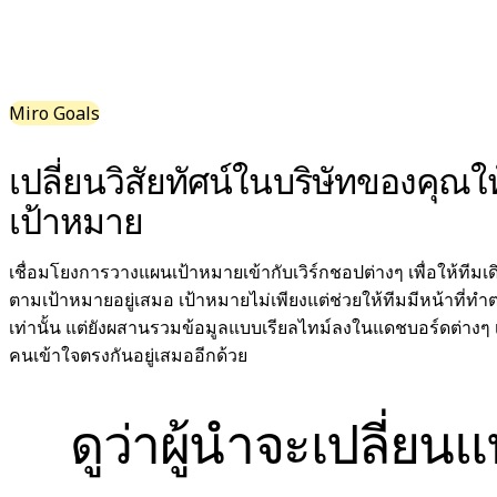
ดิจิทัล
บริการระดับมืออาชีพ
การผลิต
ค้าปลีก
Miro Goals
บริการทางการเงิน
วิทยาศาสตร์ชีวภาพและเภสัชกรรม
ตามทีมงาน
เปลี่ยนวิสัยทัศน์ในบริษัทของคุณให
การจัดการผลิตภัณฑ์
เป้าหมาย
การออกแบบและ UX
วิศวกรรม
เชื่อมโยงการวางแผนเป้าหมายเข้ากับเวิร์กชอปต่างๆ เพื่อให้ทีมเ
ผู้นำผลิตภัณฑ์และฝ่ายปฏิบัติการ
ตามเป้าหมายอยู่เสมอ เป้าหมายไม่เพียงแต่ช่วยให้ทีมมีหน้าที่
การดำเนินงาน
เท่านั้น แต่ยังผสานรวมข้อมูลแบบเรียลไทม์ลงในแดชบอร์ดต่างๆ เพ
การตลาด
คนเข้าใจตรงกันอยู่เสมออีกด้วย
IT
ตามโครงการริเริ่มเชิงกลยุทธ์
ระบบจัดการผลิตภัณฑ์
ดูว่าผู้นำจะเปลี่ย
การเปลี่ยนแปลงด้วย AI
การเปลี่ยนแปลงวิถีการทำงาน
ประสบการณ์ดิจิทัลของพนักงาน