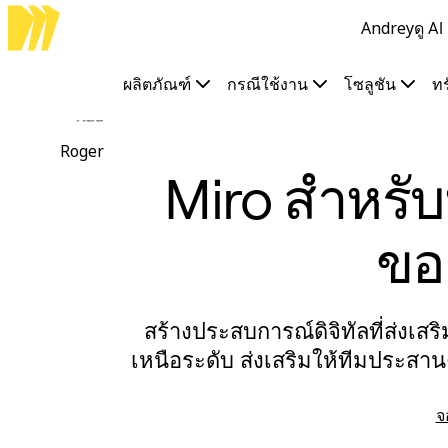
Andrey
ดู A
ผลิตภัณฑ์
เรื่องเด่น
Intelligent Canvas™
ผลิตภัณฑ์
กรณีใช้งาน
โซลูชัน
ท
Flow
Rad
ต้นแบบและไวร์เฟรม
Engage
Roger
แพลตฟอร์ม
Miro สำหรับ
ภาพรวม AI
AI Workflows
ตัวเชื่อมต่อ
ขอ
เซิร์ฟเวอร์ MCP
สำรวจคู่มือ AI
เซิร์ฟเวอร์ MCP
สร้างประสบการณ์ดิจิทัลที่ส่งเสร
Blueprints
การผสานรวม
เหนือระดับ ส่งเสริมให้ทีมประสาน
ความปลอดภัย
Enterprise Guard
จ
แพลตฟอร์มสำหรับนักพัฒนา
ดาวน์โหลดแอป