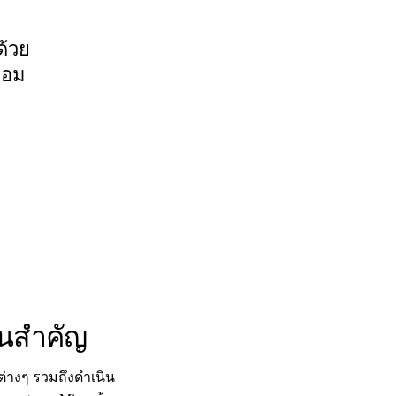
ด้วย
้อม
านสำคัญ
่างๆ รวมถึงดำเนิน