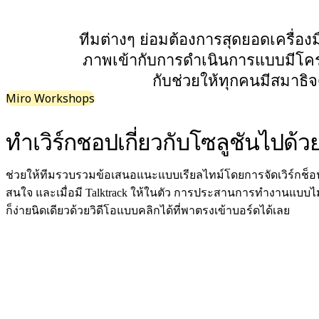
ผังงาน
เฉพาะทาง
ทีมต่างๆ ย่อมต้องการสุดยอดเครื่อ
การจัดทำแผนการทำงาน
ภาพเข้ากับการดำเนินการแบบมีโครงส
การแมปกระบวนการ
กับช่วยให้ทุกคนมีสมาธิจด
การออกแบบและเอกสารทางเทคนิค
ต้นแบบและไวร์เฟรม
Miro Workshops
การออกแบบแผนที่เส้นทางของลูกค้า
การสังเคราะห์งานวิจัย
ทำเวิร์กชอปเกี่ยวกับโซลูชันไปด้ว
เวิร์คชอปการออกแบบ
การวางแผนและการส่งมอบ
ช่วยให้ทีมรวบรวมข้อเสนอแนะแบบเรียลไทม์โดยการจัดเวิร์กช็อปท
การวางแผนเป้าหมาย
สนใจ และเมื่อมี Talktrack ให้ในตัว การประสานการทำงานแบบไม
การออกแบบองค์กร
ก็ง่ายนิดเดียวด้วยวิดีโอแบบคลิกได้ที่พาตรงเข้าบอร์ดได้เลย
โซลูชัน
ตามกลุ่มธุรกิจ
Enterprise
ธุรกิจขนาดเล็ก
สตาร์ทอัพ
ตามอุตสาหกรรม