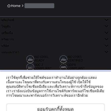
Home
ผลิตภัณฑ์
โซลูชัน
เครื่องมือ
ทรัพยากร
บริษัท
แผนและราคา
ISO 42001
ISO 27001
READY
CERTIFIED
SOC 2
GDPR
COMPLIANT
COMPLIANT
เราใช้คุกกี้เพื่อช่วยให้ไซต์ของเราทำงานได้อย่างถูกต้อง แสดง
เนื้อหาและโฆษณาที่ตรงกับความสนใจของผู้ใช้ เปิดให้ใช้
คุณสมบัติทางโซเชียลมีเดีย และเพื่อวิเคราะห์การเข้าถึงข้อมูลของ
เรา เรายังแบ่งปันข้อมูลการใช้งานไซต์กับพาร์ทเนอร์โซเชียลมีเดีย
การโฆษณาและพาร์ทเนอร์การวิเคราะห์ของเราอีกด้วย
กว่า 20,000 รีวิวจาก Capterra, G2 และ Trustradius
ยอมรับคุกกี้ทั้งหมด
ไทย