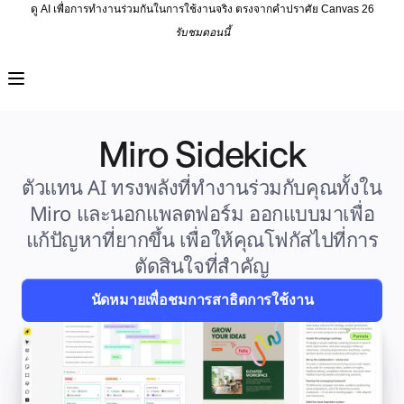
ดู AI เพื่อการทำงานร่วมกันในการใช้งานจริง ตรงจากคำปราศัย Canvas 26
รับชมตอนนี้
ผลิตภัณฑ์
เรื่องเด่น
Intelligent Canvas™
Flow
ต้นแบบและไวร์เฟรม
Miro Sidekick
Engage
แพลตฟอร์ม
ภาพรวม AI
ตัวแทน AI ทรงพลังที่ทำงานร่วมกับคุณทั้งใน 
AI Workflows
ตัวเชื่อมต่อ
Miro และนอกแพลตฟอร์ม ออกแบบมาเพื่อ
เซิร์ฟเวอร์ MCP
แก้ปัญหาที่ยากขึ้น เพื่อให้คุณโฟกัสไปที่การ
สำรวจคู่มือ AI
เซิร์ฟเวอร์ MCP
ตัดสินใจที่สำคัญ
Blueprints
การผสานรวม
นัดหมายเพื่อชมการสาธิตการใช้งาน
ความปลอดภัย
Enterprise Guard
แพลตฟอร์มสำหรับนักพัฒนา
ดาวน์โหลดแอป
รูปแบบ
ไวท์บอร์ด
ไดอะแกรม