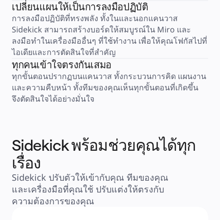
เปลี่ยนแผนให้เป็นการลงมือปฏิบัติ
การวางแผนและการส่งมอบ
การวางแผนเป้าหมาย
การลงมือปฏิบัติที่ทรงพลัง ทั้งในและนอกแคนวาส 
การออกแบบองค์กร
Sidekick สามารถสร้างบอร์ดให้สมบูรณ์ใน Miro และ
โซลูชัน
ลงมือทำในเครื่องมืออื่นๆ ที่ใช้ทำงาน เพื่อให้คุณโฟกัสไปที่
ตามกลุ่มธุรกิจ
Enterprise
ไอเดียและการตัดสินใจที่สำคัญ
ธุรกิจขนาดเล็ก
ทุกคนเข้าใจตรงกันเสมอ
สตาร์ทอัพ
ทุกขั้นตอนปรากฏบนแคนวาส ทั้งกระบวนการคิด แผนงาน 
ตามอุตสาหกรรม
และความคืบหน้า ทั้งทีมของคุณเห็นทุกขั้นตอนที่เกิดขึ้น 
ดิจิทัล
บริการระดับมืออาชีพ
จึงตัดสินใจได้อย่างมั่นใจ
การผลิต
ค้าปลีก
บริการทางการเงิน
วิทยาศาสตร์ชีวภาพและเภสัชกรรม
Sidekick พร้อมช่วยคุณได้ทุก
ตามทีมงาน
การจัดการผลิตภัณฑ์
เรื่อง
การออกแบบและ UX
วิศวกรรม
Sidekick ปรับตัวให้เข้ากับคุณ ทีมของคุณ 
ผู้นำผลิตภัณฑ์และฝ่ายปฏิบัติการ
และเครื่องมือที่คุณใช้ ปรับแต่งให้ตรงกับ
การดำเนินงาน
การตลาด
ความต้องการของคุณ
IT
ตามโครงการริเริ่มเชิงกลยุทธ์