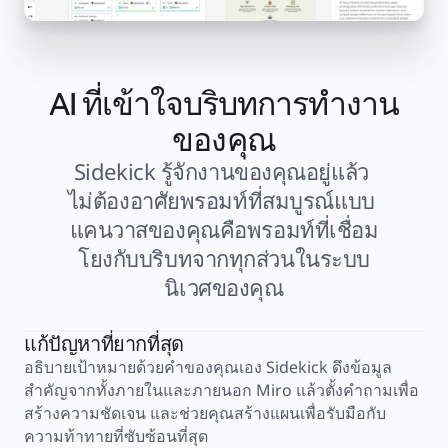
คัมบัง
Timeline
TalkTrack
Tables
Docs
Slides
AI ที่เข้าใจบริบทการทำงาน
กรณีใช้งาน
เรื่องเด่น
ของคุณ
สำรวจคู่มือ AI
สำรวจ Miroverse
Sidekick รู้จักงานของคุณอยู่แล้ว 
ทั่วไป
ไม่ต้องอาศัยพรอมท์ที่สมบูรณ์แบบ 
Diagramming
เวิร์กชอป
แคนวาสของคุณคือพรอมท์ที่เชื่อม
การระดมสมอง
แผนผังความคิด
โยงกับบริบทจากทุกส่วนในระบบ
การแมปแนวคิด
นิเวศของคุณ
ผังงาน
เฉพาะทาง
การจัดทำแผนการทำงาน
แก้ปัญหาที่ยากที่สุด
การแมปกระบวนการ
การออกแบบและเอกสารทางเทคนิค
อธิบายเป้าหมายด้วยคำของคุณเอง Sidekick ดึงข้อมูล
ต้นแบบและไวร์เฟรม
สำคัญจากทั้งภายในและภายนอก Miro แล้วตั้งคำถามเพื่อ
การออกแบบแผนที่เส้นทางของลูกค้า
สร้างความชัดเจน และช่วยคุณสร้างแผนเพื่อรับมือกับ
การสังเคราะห์งานวิจัย
ความท้าทายที่ซับซ้อนที่สุด
เวิร์คชอปการออกแบบ