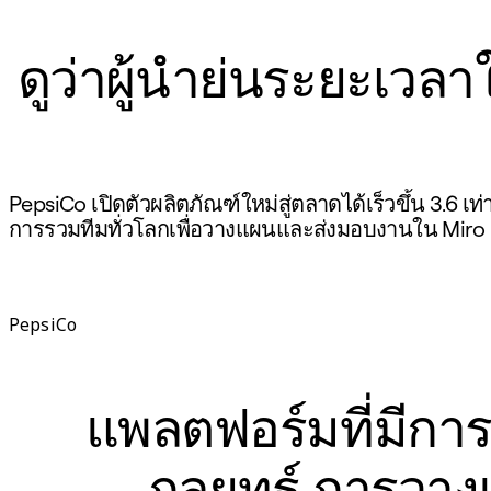
ประสบการณ์ลูกค้าและการออกแบบบริการ
การเปลี่ยนผ่านสู่ระบบคลาวด์และซอฟต์แวร์
ดูว่าผู้นำย่นระยะเวลา
ทรัพยากร
การเรียนรู้
เรื่องราวของลูกค้า
Academy
เว็บบินาร์
PepsiCo เปิดตัวผลิตภัณฑ์ใหม่สู่ตลาดได้เร็วขึ้น 3.6 เท่
Reforge Learning
การรวมทีมทั่วโลกเพื่อวางแผนและส่งมอบงานใน Miro
ชุมชนและการสนับสนุน
ศูนย์ช่วยเหลือ
กิจกรรม
ชุมชน
PepsiCo
บล็อก
พันธมิตรและบริการ
Miro Professional Services
แพลตฟอร์มที่มีการผ
พันธมิตรด้านโซลูชัน
ราคา
กลยุทธ์ การวา