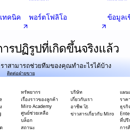
เทคนิค
พอร์ตโฟลิโอ
ข้อมูลเ
ารปฏิรูปที่เกิดขึ้นจริงแล้ว
าเราสามารถช่วยทีมของคุณทำอะไรได้บ้าง
ติดต่อฝ่ายขาย
ทรัพยากร
บริษัท
แผน
le
เรื่องราวของลูกค้า
เกี่ยวกับเรา
ราค
Miro Academy
ง
อาชีพ 🚀
ธุรกิ
ศูนย์ช่วยเหลือ
g
Ente
ข่าวสารเกี่ยวกับ Miro
บล็อก
ที่ปร
ิด
สถานะ
การศ