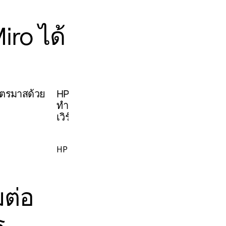
iro ได้
ไตรมาสด้วย
HP ประเมินพฤติกรรมของพนักงานปัจจุบั
ทำงานแบบใหม่ๆ เข้ามาใช้ได้ง่าย หลังจา
เวิร์กชอปและส่งเสริมความคล่องตัวในก
HP
มต่อ
ร