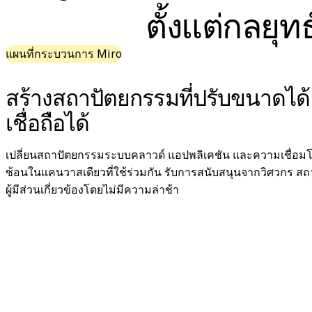
ผังงาน
ตั้งแต่กลยุ
เฉพาะทาง
การจัดทำแผนการทำงาน
แผนที่กระบวนการ Miro
การแมปกระบวนการ
การออกแบบและเอกสารทางเทคนิค
สร้างสถาปัตยกรรมที่ปรับขนาดได
ต้นแบบและไวร์เฟรม
การออกแบบแผนที่เส้นทางของลูกค้า
เชื่อถือได้
การสังเคราะห์งานวิจัย
เวิร์คชอปการออกแบบ
เปลี่ยนสถาปัตยกรรมระบบคลาวด์ แอปพลิเคชัน และความเชื่อมโย
การวางแผนและการส่งมอบ
ซ้อนในแคนวาสเดียวที่ใช้ร่วมกัน รับการสนับสนุนจากวิศวกร ส
การวางแผนเป้าหมาย
ผู้มีส่วนเกี่ยวข้องโดยไม่มีความล่าช้า
การออกแบบองค์กร
โซลูชัน
ตามกลุ่มธุรกิจ
Enterprise
ธุรกิจขนาดเล็ก
สตาร์ทอัพ
ตามอุตสาหกรรม