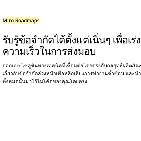
ดิจิทัล
บริการระดับมืออาชีพ
การผลิต
Miro Roadmaps
ค้าปลีก
บริการทางการเงิน
รับรู้ข้อจำกัดได้ตั้งแต่เนิ่นๆ เพื่อเร่ง
วิทยาศาสตร์ชีวภาพและเภสัชกรรม
ความเร็วในการส่งมอบ
ตามทีมงาน
การจัดการผลิตภัณฑ์
การออกแบบและ UX
ออกแบบโซลูชันทางเทคนิคที่เชื่อมต่อโดยตรงกับกลยุทธ์ผลิตภัณ
วิศวกรรม
เกี่ยวกับข้อจำกัดล่วงหน้าเพื่อหลีกเลี่ยงการทำงานซ้ำซ้อน และน
ผู้นำผลิตภัณฑ์และฝ่ายปฏิบัติการ
ทั้งหมดนั้นมาไว้ในโค้ดของคุณโดยตรง
การดำเนินงาน
การตลาด
IT
ตามโครงการริเริ่มเชิงกลยุทธ์
ระบบจัดการผลิตภัณฑ์
การเปลี่ยนแปลงด้วย AI
การเปลี่ยนแปลงวิถีการทำงาน
ประสบการณ์ดิจิทัลของพนักงาน