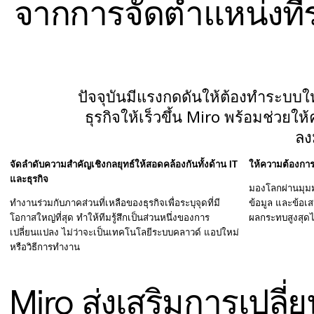
จากการจัดตำแหน่งที่รวดเ
รูปแบบ
ไวท์บอร์ด
ไดอะแกรม
คัมบัง
Timeline
ปัจจุบันมีแรงกดดันให้ต้องทำระบบใ
TalkTrack
Tables
ธุรกิจให้เร็วขึ้น Miro พร้อมช่วยใ
Docs
Slides
ลง
กรณีใช้งาน
จัดลำดับความสำคัญเชิงกลยุทธ์ให้สอดคล้องกันทั้งด้าน IT
ให้ความต้องการ
เรื่องเด่น
และธุรกิจ
สำรวจคู่มือ AI
มองโลกผ่านมุมม
สำรวจ Miroverse
ทำงานร่วมกับภาคส่วนที่เหลือของธุรกิจเพื่อระบุจุดที่มี
ข้อมูล และข้อเสน
ทั่วไป
โอกาสใหญ่ที่สุด ทำให้ทีมรู้สึกเป็นส่วนหนึ่งของการ
ผลกระทบสูงสุดไ
Diagramming
เปลี่ยนแปลง ไม่ว่าจะเป็นเทคโนโลยีระบบคลาวด์ แอปใหม่
หรือวิธีการทำงาน
เวิร์กชอป
การระดมสมอง
แผนผังความคิด
Miro ส่งเสริมการเปลี่
การแมปแนวคิด