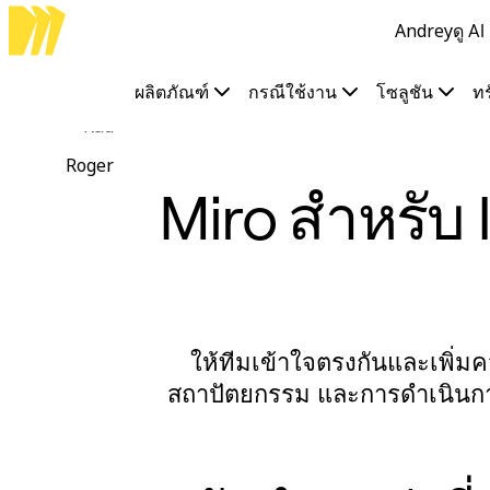
Andrey
ดู A
ผลิตภัณฑ์
เรื่องเด่น
Intelligent Canvas™
ผลิตภัณฑ์
กรณีใช้งาน
โซลูชัน
ท
Flow
Rad
ต้นแบบและไวร์เฟรม
Engage
Roger
แพลตฟอร์ม
Miro สำหรับ 
ภาพรวม AI
AI Workflows
ตัวเชื่อมต่อ
เซิร์ฟเวอร์ MCP
สำรวจคู่มือ AI
เซิร์ฟเวอร์ MCP
ให้ทีมเข้าใจตรงกันและเพิ่ม
Blueprints
การผสานรวม
สถาปัตยกรรม และการดำเนินการ
ความปลอดภัย
Enterprise Guard
แพลตฟอร์มสำหรับนักพัฒนา
ดาวน์โหลดแอป