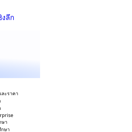
ชิงลึก
และราคา
า
จ
rprise
ึกษา
ึกษา