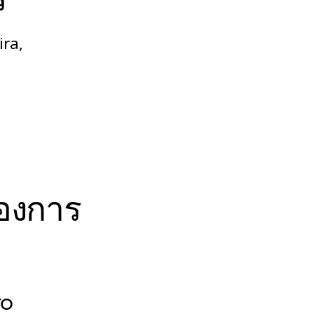
ira,
้องการ
ro