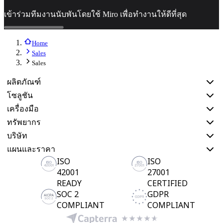
ดิจิทัล
บริการระดับมืออาชีพ
เข้าร่วมทีมงานนับพันโดยใช้ Miro เพื่อทำงานให้ดีที่สุด
การผลิต
ค้าปลีก
Home
บริการทางการเงิน
Sales
วิทยาศาสตร์ชีวภาพและเภสัชกรรม
Sales
ตามทีมงาน
ผลิตภัณฑ์
การจัดการผลิตภัณฑ์
โซลูชัน
การออกแบบและ UX
เครื่องมือ
วิศวกรรม
ทรัพยากร
ผู้นำผลิตภัณฑ์และฝ่ายปฏิบัติการ
บริษัท
การดำเนินงาน
แผนและราคา
การตลาด
IT
ISO
ISO
ตามโครงการริเริ่มเชิงกลยุทธ์
42001
27001
READY
CERTIFIED
ระบบจัดการผลิตภัณฑ์
SOC 2
GDPR
การเปลี่ยนแปลงด้วย AI
COMPLIANT
COMPLIANT
การเปลี่ยนแปลงวิถีการทำงาน
ประสบการณ์ดิจิทัลของพนักงาน