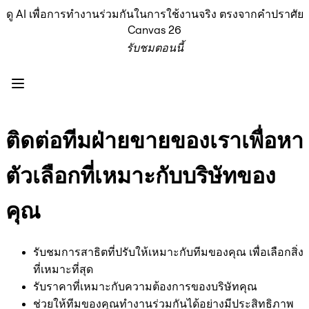
ดู AI เพื่อการทำงานร่วมกันในการใช้งานจริง ตรงจากคำปราศัย
ผลิตภัณฑ์
Canvas 26
เรื่องเด่น
รับชมตอนนี้
Intelligent Canvas™
Flow
ต้นแบบและไวร์เฟรม
Engage
แพลตฟอร์ม
ภาพรวม AI
ติดต่อทีมฝ่ายขายของเราเพื่อหา
AI Workflows
ตัวเชื่อมต่อ
ตัวเลือกที่เหมาะกับบริษัทของ
เซิร์ฟเวอร์ MCP
สำรวจคู่มือ AI
คุณ
เซิร์ฟเวอร์ MCP
Blueprints
การผสานรวม
รับชมการสาธิตที่ปรับให้เหมาะกับทีมของคุณ เพื่อเลือกสิ่ง
ความปลอดภัย
ที่เหมาะที่สุด
Enterprise Guard
รับราคาที่เหมาะกับความต้องการของบริษัทคุณ
แพลตฟอร์มสำหรับนักพัฒนา
ช่วยให้ทีมของคุณทำงานร่วมกันได้อย่างมีประสิทธิภาพ
ดาวน์โหลดแอป