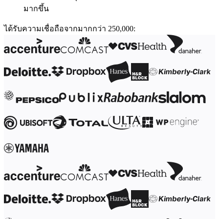
มากขึ้น
รูปแบบ
ไวท์บอร์ด
ได้รับความเชื่อถือจากมากกว่า 250,000:
ไดอะแกรม
คัมบัง
Timeline
TalkTrack
Tables
Docs
Slides
กรณีใช้งาน
เรื่องเด่น
สำรวจคู่มือ AI
สำรวจ Miroverse
ทั่วไป
Diagramming
เวิร์กชอป
การระดมสมอง
แผนผังความคิด
การแมปแนวคิด