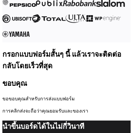
ผังงาน
เฉพาะทาง
การจัดทำแผนการทำงาน
การแมปกระบวนการ
การออกแบบและเอกสารทางเทคนิค
ต้นแบบและไวร์เฟรม
การออกแบบแผนที่เส้นทางของลูกค้า
กรอกแบบฟอร์มสั้นๆ นี้ แล้วเราจะติดต่อ
การสังเคราะห์งานวิจัย
เวิร์คชอปการออกแบบ
กลับโดยเร็วที่สุด
การวางแผนและการส่งมอบ
การวางแผนเป้าหมาย
ขอบคุณ
การออกแบบองค์กร
โซลูชัน
ตามกลุ่มธุรกิจ
ขอขอบคุณสำหรับการส่งแบบฟอร์ม
Enterprise
การคลิกส่งจะถือว่าคุณยอมรับ
และ
ของเรา
ธุรกิจขนาดเล็ก
สตาร์ทอัพ
นำขึ้นบอร์ดได้ในไม่กี่วินาที
ตามอุตสาหกรรม