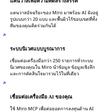
แคนวาสเพื่อความคิดสร้างสรรค์
ดิจิทัล
บริการระดับมืออาชีพ
แคนวาสอัจฉริยะของ Miro มาพร้อม AI ฝังอยู่
การผลิต
รูปแบบกว่า 20 แบบ และพื้นผิวไร้ขอบเขตที่ทั้ง
ค้าปลีก
ทีมของคุณคิดร่วมกันได้
บริการทางการเงิน
วิทยาศาสตร์ชีวภาพและเภสัชกรรม
ตามทีมงาน
การจัดการผลิตภัณฑ์
ระบบนิเวศแบบบูรณาการ
การออกแบบและ UX
วิศวกรรม
เชื่อมต่อเครื่องมือกว่า 250 รายการทั่วระบบ
ผู้นำผลิตภัณฑ์และฝ่ายปฏิบัติการ
นิเวศของคุณใน Miro นำข้อมูล ข้อมูลเชิงลึก
การดำเนินงาน
และการตัดสินใจมารวมไว้ในที่เดียว
การตลาด
IT
ตามโครงการริเริ่มเชิงกลยุทธ์
ระบบจัดการผลิตภัณฑ์
เชื่อมต่อเครื่องมือ AI ของคุณ
การเปลี่ยนแปลงด้วย AI
การเปลี่ยนแปลงวิถีการทำงาน
ใช้ Miro MCP เพื่อต่อยอดการลงทุนด้าน AI
ประสบการณ์ดิจิทัลของพนักงาน