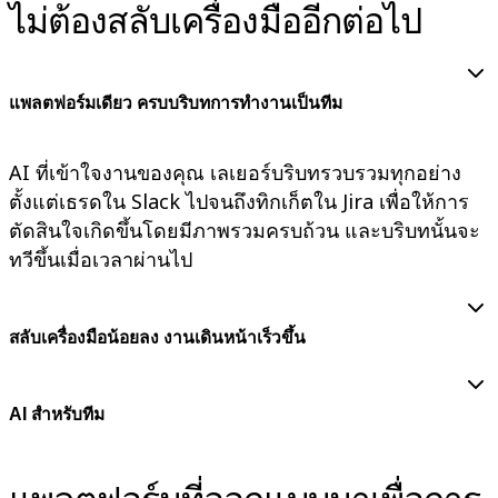
ไม่ต้องสลับเครื่องมืออีกต่อไป
รูปแบบ
ไวท์บอร์ด
ไดอะแกรม
แพลตฟอร์มเดียว ครบบริบทการทำงานเป็นทีม
คัมบัง
Timeline
TalkTrack
AI ที่เข้าใจงานของคุณ เลเยอร์บริบทรวบรวมทุกอย่าง
Tables
Docs
ตั้งแต่เธรดใน Slack ไปจนถึงทิกเก็ตใน Jira เพื่อให้การ
Slides
ตัดสินใจเกิดขึ้นโดยมีภาพรวมครบถ้วน และบริบทนั้นจะ
กรณีใช้งาน
ทวีขึ้นเมื่อเวลาผ่านไป
เรื่องเด่น
สำรวจคู่มือ AI
สำรวจ Miroverse
สลับเครื่องมือน้อยลง งานเดินหน้าเร็วขึ้น
ทั่วไป
Diagramming
เวิร์กชอป
AI สำหรับทีม
การระดมสมอง
แผนผังความคิด
การแมปแนวคิด