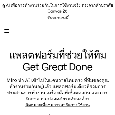
ดู AI เพื่อการทำงานร่วมกันในการใช้งานจริง ตรงจากคำปราศัย
ผลิตภัณฑ์
Canvas 26
เรื่องเด่น
รับชมตอนนี้
Intelligent Canvas™
Flow
ต้นแบบและไวร์เฟรม
Engage
แพลตฟอร์ม
ภาพรวม AI
แพลตฟอร์มที่ช่วยให้ทีม
AI Workflows
ตัวเชื่อมต่อ
Get Great Done
เซิร์ฟเวอร์ MCP
สำรวจคู่มือ AI
เซิร์ฟเวอร์ MCP
Miro นำ AI เข้าไปในแคนวาสโดยตรง ที่ทีมของคุณ
Blueprints
ทำงานร่วมกันอยู่แล้ว แพลตฟอร์มเดียวที่รวมการ
การผสานรวม
ประสานการทำงาน เครื่องมือที่เชื่อมต่อกัน และการ
ความปลอดภัย
รักษาความปลอดภัยระดับองค์กร
Enterprise Guard
นัดหมายเพื่อชมการสาธิตการใช้งาน
แพลตฟอร์มสำหรับนักพัฒนา
ดาวน์โหลดแอป