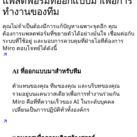
แพลตฟอร์มที่ออกแบบมาเพื่อการ
ผังงาน
ทำงานของทีม
เฉพาะทาง
การจัดทำแผนการทำงาน
การแมปกระบวนการ
คุณไม่จำเป็นต้องมีการแก้ปัญหาเฉพาะจุดอีก คุณ
ต้องการแพลตฟอร์มที่ขยายตัวได้อย่างมั่นใจ เชื่อมต่อกับ
การออกแบบและเอกสารทางเทคนิค
ระบบที่ใช้อยู่ และมอบการควบคุมที่ฝ่ายไอทีต้องการ
ต้นแบบและไวร์เฟรม
Miro ตอบโจทย์ได้ดังนี้
การออกแบบแผนที่เส้นทางของลูกค้า
การสังเคราะห์งานวิจัย
เวิร์คชอปการออกแบบ
AI ที่ออกแบบมาสำหรับทีม
การวางแผนและการส่งมอบ
การวางแผนเป้าหมาย
ตัวแทนของคุณ ทีมของคุณ และบริบทของคุณ
การออกแบบองค์กร
รวมอยู่บนแคนวาสเดียวเพื่อการทำงานร่วมกัน
โซลูชัน
Miro คือที่ที่ความเร็วของ AI ในระดับบุคคล
ตามกลุ่มธุรกิจ
Enterprise
เปลี่ยนเป็นการปฏิบัติทั่วทั้งองค์กร
ธุรกิจขนาดเล็ก
สตาร์ทอัพ
ตามอุตสาหกรรม