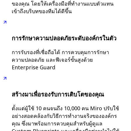
ของคุณ โดยให้เครื่องมือที่ทำงานแบบตัวแทน
ประสบการณ์ลูกค้าและการออกแบบบริการ
เข้าถึงบริบทของทีมได้ดีขึ้น
การเปลี่ยนผ่านสู่ระบบคลาวด์และซอฟต์แวร์
ทรัพยากร
การเรียนรู้
เรื่องราวของลูกค้า
การรักษาความปลอดภัยระดับองค์กรในตัว
Academy
เว็บบินาร์
การรับรองที่เชื่อถือได้ การควบคุมการรักษา
Reforge Learning
ความปลอดภัย และฟีเจอร์ขั้นสูงด้วย
ชุมชนและการสนับสนุน
Enterprise Guard
ศูนย์ช่วยเหลือ
กิจกรรม
ชุมชน
บล็อก
สร้างมาเพื่อรองรับการเติบโตของคุณ
พันธมิตรและบริการ
Miro Professional Services
ตั้งแต่ผู้ใช้ 10 คนจนถึง 10,000 คน Miro ปรับใช้
พันธมิตรด้านโซลูชัน
อย่างสอดคล้องกับวิธีการทำงานจริงขององค์กร
ราคา
คุณ ซึ่งมาพร้อมการควบคุมสำหรับผู้ดูแล
Custom Blueprints และเครื่องมือช่วยนำไปใช้