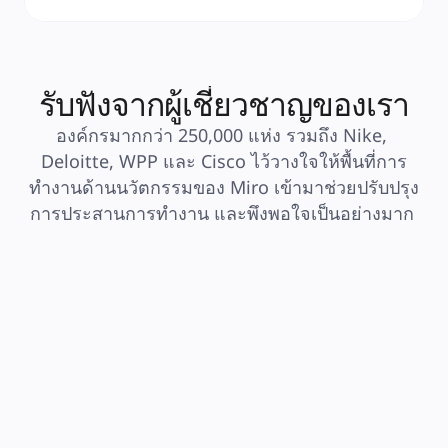
รับฟังจากผู้เชี่ยวชาญของเรา
องค์กรมากกว่า 250,000 แห่ง รวมถึง Nike, 
Deloitte, WPP และ Cisco ไว้วางใจให้พื้นที่การ
ทำงานด้านนวัตกรรมของ Miro เข้ามาช่วยปรับปรุง
การประสานการทำงาน และพึงพอใจเป็นอย่างมาก 
"Our TAM is hands down one of 
"We have b
the best TAM's I've ever worked 
with our TA
with in any vendor relationship. 
knowledge 
Not only are they incredibly 
helpful wh
knowledgeable of the platform 
the Govern
itself, but they’re a true partner to 
wouldn't be
my Product Manager and myself. 
by ourselv
They continue to go above and 
itself."
Technolo
beyond to help support our 
organization in everything that 