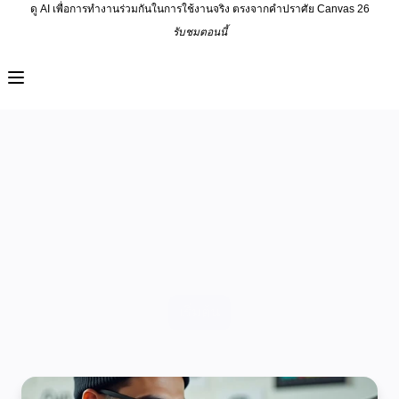
ดู AI เพื่อการทำงานร่วมกันในการใช้งานจริง ตรงจากคำปราศัย Canvas 26
รับชมตอนนี้
ผลิตภัณฑ์
เรื่องเด่น
Intelligent Canvas™
Flow
ต้นแบบและไวร์เฟรม
Engage
แพลตฟอร์ม
ภาพรวม AI
Miro Professional
AI Workflows
ตัวเชื่อมต่อ
Services
เซิร์ฟเวอร์ MCP
สำรวจคู่มือ AI
เป้าหมายของคุณ ความเชี่ยวชาญของ Miro 
เซิร์ฟเวอร์ MCP
Blueprints
บรรลุเป้าหมายไปด้วยกันให้เร็วขึ้น
การผสานรวม
ความปลอดภัย
เริ่มต้น
Enterprise Guard
แพลตฟอร์มสำหรับนักพัฒนา
ดาวน์โหลดแอป
รูปแบบ
ไวท์บอร์ด
ไดอะแกรม