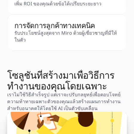
เพิ่ม ROI ของคุณด้วยข้อได้เปรียบระยะยาว
การวางแผนและการส่งมอบ
การวางแผนเป้าหมาย
การออกแบบองค์กร
โซลูชัน
การจัดการลูกค้าทางเทคนิค
ตามกลุ่มธุรกิจ
Enterprise
รับประโยชน์สูงสุดจาก Miro ด้วยผู้เชี่ยวชาญที่มีให้
ธุรกิจขนาดเล็ก
ในตัว
สตาร์ทอัพ
ตามอุตสาหกรรม
ดิจิทัล
บริการระดับมืออาชีพ
การผลิต
ค้าปลีก
โซลูชันที่สร้างมาเพื่อวิธีการ
บริการทางการเงิน
วิทยาศาสตร์ชีวภาพและเภสัชกรรม
ทำงานของคุณโดยเฉพาะ
ตามทีมงาน
การจัดการผลิตภัณฑ์
เราไม่ใช้วิธีสำเร็จรูป แต่เราจะปรับกลยุทธ์เพื่อตอบโจทย์
การออกแบบและ UX
ความท้าทายเฉพาะตัวของคุณแล้วสร้างแผนการทำงาน
วิศวกรรม
สำหรับอนาคตให้โดยใช้ AI เป็นตัวขับเคลื่อน
ผู้นำผลิตภัณฑ์และฝ่ายปฏิบัติการ
การดำเนินงาน
การตลาด
IT
ตามโครงการริเริ่มเชิงกลยุทธ์