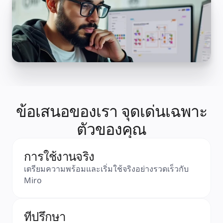
คัมบัง
Timeline
TalkTrack
Tables
Docs
Slides
กรณีใช้งาน
เรื่องเด่น
สำรวจคู่มือ AI
สำรวจ Miroverse
ทั่วไป
Diagramming
ข้อเสนอของเรา จุดเด่นเฉพาะ
เวิร์กชอป
การระดมสมอง
ตัวของคุณ
แผนผังความคิด
การแมปแนวคิด
ผังงาน
เฉพาะทาง
การใช้งานจริง
การจัดทำแผนการทำงาน
เตรียมความพร้อมและเริ่มใช้จริงอย่างรวดเร็วกับ 
การแมปกระบวนการ
Miro
การออกแบบและเอกสารทางเทคนิค
ต้นแบบและไวร์เฟรม
การออกแบบแผนที่เส้นทางของลูกค้า
การสังเคราะห์งานวิจัย
ที่ปรึกษา
เวิร์คชอปการออกแบบ