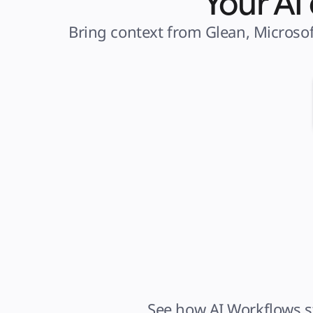
Your AI
Bring context from Glean, Microsof
See how AI Workflows st