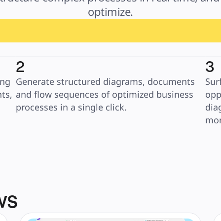
optimize.
2
3
ng 
Generate structured diagrams, documents 
Sur
s, 
and flow sequences of optimized business 
opp
processes in a single click.
dia
mo
ws