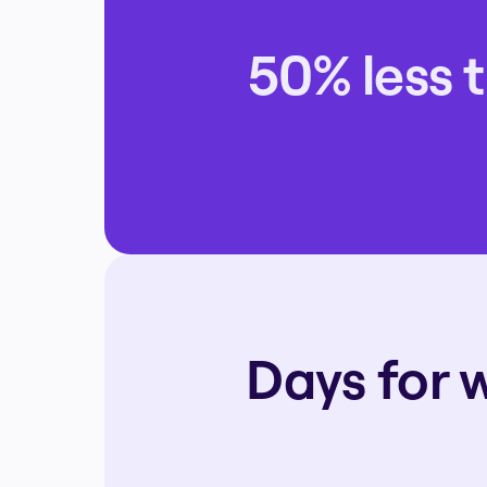
การเปลี่ยนแปลงด้วย AI
การเปลี่ยนแปลงวิถีการทำงาน
50% less t
ประสบการณ์ดิจิทัลของพนักงาน
ประสบการณ์ลูกค้าและการออกแบบบริการ
การเปลี่ยนผ่านสู่ระบบคลาวด์และซอฟต์แวร์
ทรัพยากร
การเรียนรู้
เรื่องราวของลูกค้า
Academy
เว็บบินาร์
Reforge Learning
ชุมชนและการสนับสนุน
ศูนย์ช่วยเหลือ
กิจกรรม
ชุมชน
บล็อก
พันธมิตรและบริการ
Days for 
Miro Professional Services
พันธมิตรด้านโซลูชัน
ราคา