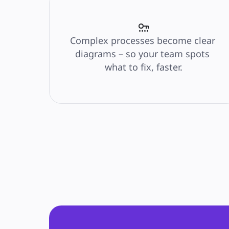
การวางแผนเป้าหมาย
การออกแบบองค์กร
โซลูชัน
ตามกลุ่มธุรกิจ
Complex processes become clear 
Enterprise
diagrams – so your team spots 
ธุรกิจขนาดเล็ก
สตาร์ทอัพ
what to fix, faster.
ตามอุตสาหกรรม
ดิจิทัล
บริการระดับมืออาชีพ
การผลิต
ค้าปลีก
บริการทางการเงิน
วิทยาศาสตร์ชีวภาพและเภสัชกรรม
ตามทีมงาน
การจัดการผลิตภัณฑ์
การออกแบบและ UX
วิศวกรรม
ผู้นำผลิตภัณฑ์และฝ่ายปฏิบัติการ
การดำเนินงาน
การตลาด
IT
ตามโครงการริเริ่มเชิงกลยุทธ์
ระบบจัดการผลิตภัณฑ์