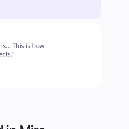
s... This is how 
cts."