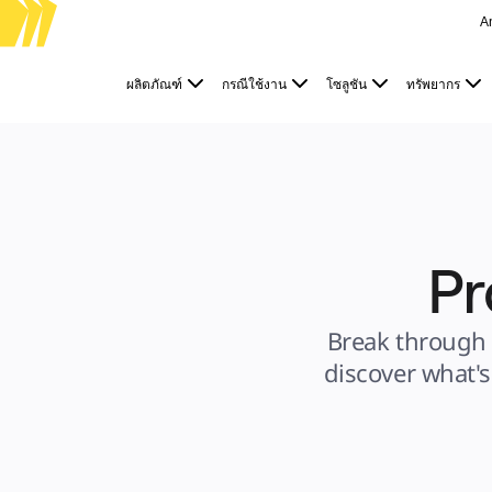
A
ผลิตภัณฑ์
ผลิตภัณฑ์
กรณีใช้งาน
โซลูชัน
ทรัพยากร
เรื่องเด่น
Intelligent Canvas™
Flow
ต้นแบบและไวร์เฟรม
Engage
แพลตฟอร์ม
ภาพรวม AI
AI Workflows
ตัวเชื่อมต่อ
เซิร์ฟเวอร์ MCP
Pr
สำรวจคู่มือ AI
เซิร์ฟเวอร์ MCP
Blueprints
การผสานรวม
Break through 
ความปลอดภัย
discover what's
Enterprise Guard
แพลตฟอร์มสำหรับนักพัฒนา
ดาวน์โหลดแอป
รูปแบบ
ไวท์บอร์ด
ไดอะแกรม