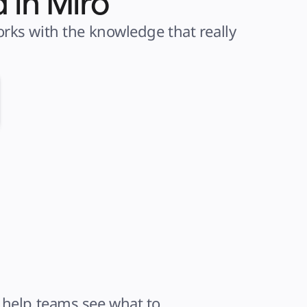
 in Miro
ks with the knowledge that really 
help teams see what to 