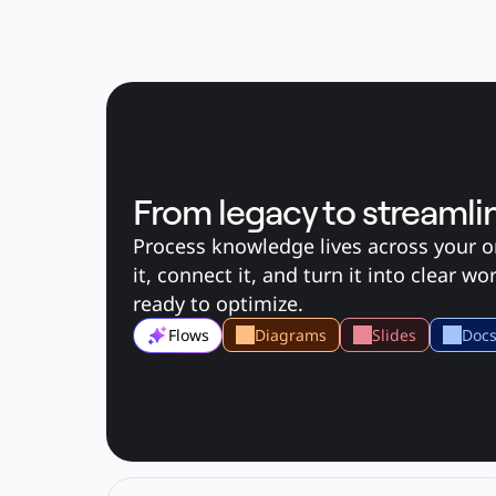
คัมบัง
Timeline
TalkTrack
Tables
Docs
Slides
กรณีใช้งาน
เรื่องเด่น
สำรวจคู่มือ AI
สำรวจ Miroverse
ทั่วไป
From legacy to streamli
Diagramming
เวิร์กชอป
Process knowledge lives across your or
การระดมสมอง
แผนผังความคิด
it, connect it, and turn it into clear w
การแมปแนวคิด
ready to optimize.
ผังงาน
เฉพาะทาง
Diagrams
Slides
Doc
Flows
การจัดทำแผนการทำงาน
การแมปกระบวนการ
การออกแบบและเอกสารทางเทคนิค
ต้นแบบและไวร์เฟรม
การออกแบบแผนที่เส้นทางของลูกค้า
การสังเคราะห์งานวิจัย
เวิร์คชอปการออกแบบ
การวางแผนและการส่งมอบ