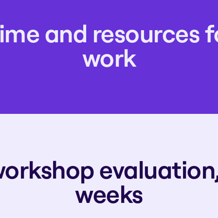
ime and resources fo
work
workshop evaluation,
weeks