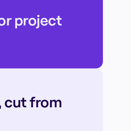
r project 
 cut from 