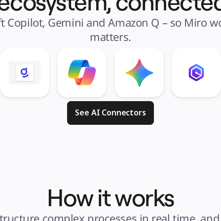
 ecosystem, connected
t Copilot, Gemini and Amazon Q – so Miro wor
matters.
See AI Connectors
How it works
ructure complex processes in real time, and 