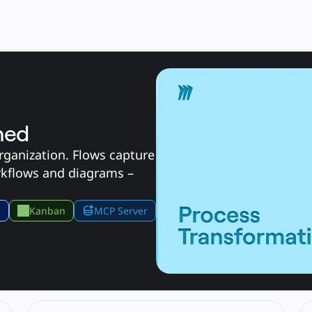
ned
ganization. Flows capture 
orkflows and diagrams – 
s
Kanban
MCP Server