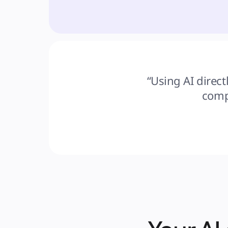
“Using AI direct
comp