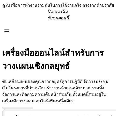
ดู AI เพื่อการทำงานร่วมกันในการใช้งานจริง ตรงจากคำปราศัย
ผลิตภัณฑ์
Canvas 26
เรื่องเด่น
รับชมตอนนี้
Intelligent Canvas™
Flow
ต้นแบบและไวร์เฟรม
Engage
แพลตฟอร์ม
ภาพรวม AI
เครื่องมือออนไลน์สำหรับการ
AI Workflows
ตัวเชื่อมต่อ
วางแผนเชิงกลยุทธ์
เซิร์ฟเวอร์ MCP
สำรวจคู่มือ AI
เซิร์ฟเวอร์ MCP
ขับเคลื่อนแผนของคุณจากกลยุทธ์สู่การปฏิบัติ จัดการประชุม
Blueprints
เริ่มโครงการที่น่าสนใจ สร้างงานนำเสนอด้วยภาพ รวมทั้ง
การผสานรวม
จัดการและติดตามความคืบหน้าร่วมกัน ทั้งหมดนี้รวมอยู่ใน
ความปลอดภัย
เครื่องมือวางแผนออนไลน์เพียงหนึ่งเดียว
Enterprise Guard
แพลตฟอร์มสำหรับนักพัฒนา
ดาวน์โหลดแอป