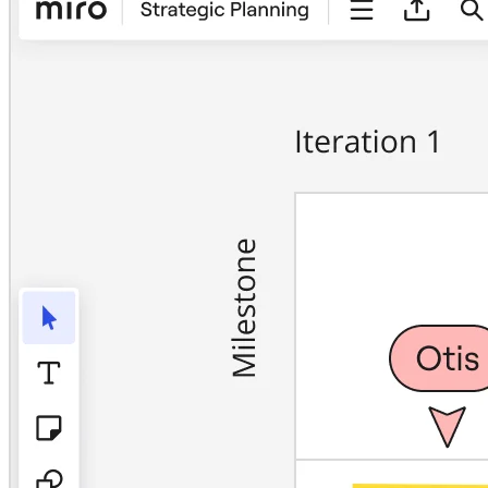
รูปแบบ
ไวท์บอร์ด
ไดอะแกรม
คัมบัง
Timeline
TalkTrack
Tables
Docs
Slides
กรณีใช้งาน
เรื่องเด่น
สำรวจคู่มือ AI
สำรวจ Miroverse
ทั่วไป
Diagramming
เวิร์กชอป
การระดมสมอง
แผนผังความคิด
การแมปแนวคิด