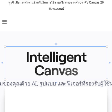
ดู AI เพื่อการทำงานร่วมกันในการใช้งานจริง ตรงจากคำปราศัย Canvas 26
รับชมตอนนี้
ผลิตภัณฑ์
เรื่องเด่น
Intelligent Canvas™
Flow
ต้นแบบและไวร์เฟรม
Engage
แพลตฟอร์ม
ภาพรวม AI
Intelligent
AI Workflows
ตัวเชื่อมต่อ
เซิร์ฟเวอร์ MCP
Canvas
สำรวจคู่มือ AI
เซิร์ฟเวอร์ MCP
Blueprints
การผสานรวม
องคุณด้วย AI, รูปแบบ และฟีเจอร์ที่รองรับผู้ใ
ความปลอดภัย
Enterprise Guard
แพลตฟอร์มสำหรับนักพัฒนา
ดาวน์โหลดแอป
รูปแบบ
ไวท์บอร์ด
ไดอะแกรม