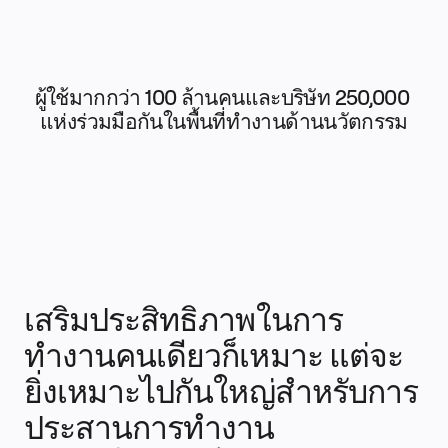
ระบบจัดการผลิตภัณฑ์
การเปลี่ยนแปลงด้วย AI
การเปลี่ยนแปลงวิถีการทำงาน
ประสบการณ์ดิจิทัลของพนักงาน
ประสบการณ์ลูกค้าและการออกแบบบริการ
ผู้ใช้มากกว่า 100 ล้านคนและบริษัท 250,000 
การเปลี่ยนผ่านสู่ระบบคลาวด์และซอฟต์แวร์
แห่งร่วมมือกันในพื้นที่ทำงานด้านนวัตกรรม
ทรัพยากร
การเรียนรู้
เรื่องราวของลูกค้า
Academy
เว็บบินาร์
Reforge Learning
ชุมชนและการสนับสนุน
ศูนย์ช่วยเหลือ
กิจกรรม
ชุมชน
บล็อก
เสริมประสิทธิภาพในการ
พันธมิตรและบริการ
Miro Professional Services
ทำงานคนเดียวก็เหมาะ แต่จะ
พันธมิตรด้านโซลูชัน
ราคา
ยิ่งเหมาะไปกันใหญ่สำหรับการ
ประสานการทำงาน