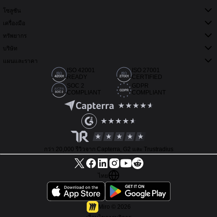
โซลูชัน
เครื่องมือ
ทรัพยากร
บริษัท
แผนและราคา
ISO 42001
ISO 27001
READY
CERTIFIED
SOC 2
GDPR
COMPLIANT
COMPLIANT
กว่า 20,000 รีวิวจาก Capterra, G2 และ Trustradius
ไทย
Miro ©
2026