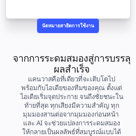
คัมบัง
Timeline
TalkTrack
Tables
Docs
นัดหมายสาธิตการใช้งาน
Slides
กรณีใช้งาน
เรื่องเด่น
สำรวจคู่มือ AI
สำรวจ Miroverse
ทั่วไป
จากการระดมสมองสู่การบรรลุ
Diagramming
เวิร์กชอป
ผลสำเร็จ
การระดมสมอง
แผนผังความคิด
แคนวาสคือที่เดียวที่จะเติบโตไป
การแมปแนวคิด
พร้อมกับไอเดียของทีมของคุณ ตั้งแต่
ผังงาน
เฉพาะทาง
ไอเดียเริ่มจุดประกาย จนถึงชัยชนะใน
การจัดทำแผนการทำงาน
ท้ายที่สุด ทุกเสียงมีความสำคัญ ทุก
การแมปกระบวนการ
การออกแบบและเอกสารทางเทคนิค
มุมมองสานต่อจากมุมมองก่อนหน้า 
ต้นแบบและไวร์เฟรม
และ AI จะช่วยแปลงการระดมสมอง
การออกแบบแผนที่เส้นทางของลูกค้า
การสังเคราะห์งานวิจัย
ให้กลายเป็นผลลัพธ์ที่สมบูรณ์แบบได้
เวิร์คชอปการออกแบบ