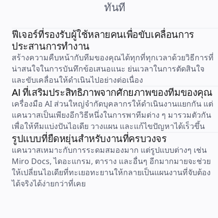
ทันที
การวางแผนและการส่งมอบ
การวางแผนเป้าหมาย
การออกแบบองค์กร
ฟีเจอร์ที่รองรับผู้ใช้หลายคนเพื่อขับเคลื่อนการ
โซลูชัน
ตามกลุ่มธุรกิจ
ประสานการทำงาน
Enterprise
สร้างความคืบหน้ากับทีมของคุณได้ทุกที่ทุกเวลาด้วยวิธีการที่
ธุรกิจขนาดเล็ก
น่าสนใจในการบันทึกข้อเสนอแนะ ย่นเวลาในการตัดสินใจ 
สตาร์ทอัพ
ตามอุตสาหกรรม
และขับเคลื่อนให้ดำเนินไปอย่างต่อเนื่อง
ดิจิทัล
AI ที่เสริมประสิทธิภาพจากศักยภาพของทีมของคุณ
บริการระดับมืออาชีพ
เครื่องมือ AI ส่วนใหญ่จำกัดบุคลากรให้ดำเนินงานแยกกัน แต่
การผลิต
แคนวาสเป็นเพียงอีกวิธีหนึ่งในการพาทีมต่าง ๆ มารวมตัวกัน 
ค้าปลีก
บริการทางการเงิน
เพื่อให้ทีมแบ่งปันไอเดีย วางแผน และแก้ไขปัญหาได้เร็วขึ้น
วิทยาศาสตร์ชีวภาพและเภสัชกรรม
รูปแบบที่ยืดหยุ่นสำหรับงานที่ครบวงจร
ตามทีมงาน
แคนวาสเหมาะกับการระดมสมองมาก แต่รูปแบบต่างๆ เช่น 
การจัดการผลิตภัณฑ์
Miro Docs, ไดอะแกรม, ตาราง และอื่นๆ อีกมากมายจะช่วย
การออกแบบและ UX
วิศวกรรม
ให้เปลี่ยนไอเดียที่ทะเยอทะยานให้กลายเป็นแผนงานที่จับต้อง
ผู้นำผลิตภัณฑ์และฝ่ายปฏิบัติการ
ได้จริงได้ง่ายกว่าที่เคย
การดำเนินงาน
การตลาด
IT
ตามโครงการริเริ่มเชิงกลยุทธ์