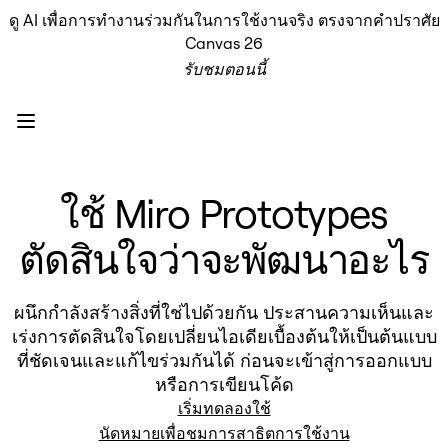
ดู AI เพื่อการทำงานร่วมกันในการใช้งานจริง ตรงจากคำปราศัย
ผลิตภัณฑ์
Canvas 26
เรื่องเด่น
รับชมตอนนี้
Intelligent Canvas™
Flow
ต้นแบบและไวร์เฟรม
Engage
แพลตฟอร์ม
ภาพรวม AI
ใช้ Miro Prototypes
AI Workflows
ตัวเชื่อมต่อ
ตัดสินใจว่าจะพัฒนาอะไร
เซิร์ฟเวอร์ MCP
สำรวจคู่มือ AI
เซิร์ฟเวอร์ MCP
ผนึกกำลังสร้างสิ่งที่ใช่ไปด้วยกัน ประสานความเห็นและ
Blueprints
เร่งการตัดสินใจโดยเปลี่ยนไอเดียเบื้องต้นให้เป็นต้นแบบ
การผสานรวม
ที่ชัดเจนและแก้ไขร่วมกันได้ ก่อนจะเข้าสู่การออกแบบ
ความปลอดภัย
หรือการเขียนโค้ด
Enterprise Guard
เริ่มทดลองใช้
แพลตฟอร์มสำหรับนักพัฒนา
นัดหมายเพื่อชมการสาธิตการใช้งาน
ดาวน์โหลดแอป