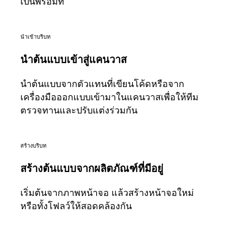
เป็นพรอมท์
ผังงาน
เฉพาะทาง
การจัดทำแผนการทำงาน
นำเข้าบริบท
การแมปกระบวนการ
การออกแบบและเอกสารทางเทคนิค
นำต้นแบบเข้าสู่แคนวาส
ต้นแบบและไวร์เฟรม
การออกแบบแผนที่เส้นทางของลูกค้า
นำต้นแบบจากตัวแทนที่เขียนโค้ดหรือจาก
การสังเคราะห์งานวิจัย
เครื่องมือออกแบบเข้ามาในแคนวาสเพื่อให้ทีม
เวิร์คชอปการออกแบบ
ตรวจทานและปรับแต่งร่วมกัน
การวางแผนและการส่งมอบ
การวางแผนเป้าหมาย
การออกแบบองค์กร
สร้างบริบท
โซลูชัน
สร้างต้นแบบจากผลิตภัณฑ์ที่มีอยู่
ตามกลุ่มธุรกิจ
Enterprise
ธุรกิจขนาดเล็ก
เริ่มต้นจากภาพหน้าจอ แล้วสร้างหน้าจอใหม่
สตาร์ทอัพ
หรือทั้งโฟลว์ให้สอดคล้องกัน
ตามอุตสาหกรรม