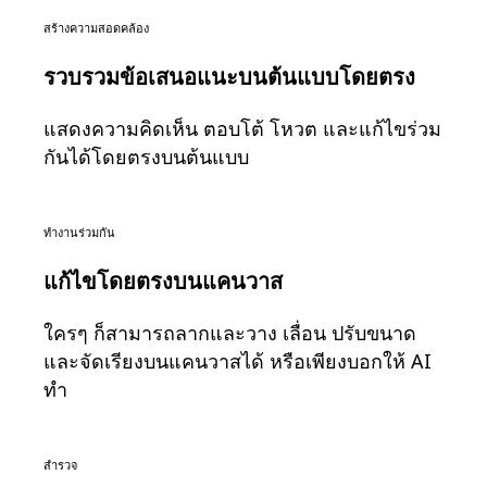
ดิจิทัล
สร้างความสอดคล้อง
บริการระดับมืออาชีพ
การผลิต
รวบรวมข้อเสนอแนะบนต้นแบบโดยตรง
ค้าปลีก
บริการทางการเงิน
แสดงความคิดเห็น ตอบโต้ โหวต และแก้ไขร่วม
วิทยาศาสตร์ชีวภาพและเภสัชกรรม
กันได้โดยตรงบนต้นแบบ
ตามทีมงาน
การจัดการผลิตภัณฑ์
การออกแบบและ UX
ทำงานร่วมกัน
วิศวกรรม
ผู้นำผลิตภัณฑ์และฝ่ายปฏิบัติการ
แก้ไขโดยตรงบนแคนวาส
การดำเนินงาน
การตลาด
ใครๆ ก็สามารถลากและวาง เลื่อน ปรับขนาด
IT
และจัดเรียงบนแคนวาสได้ หรือเพียงบอกให้ AI
ตามโครงการริเริ่มเชิงกลยุทธ์
ทำ
ระบบจัดการผลิตภัณฑ์
การเปลี่ยนแปลงด้วย AI
การเปลี่ยนแปลงวิถีการทำงาน
สำรวจ
ประสบการณ์ดิจิทัลของพนักงาน