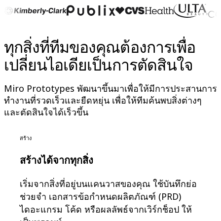
รูปแบบ
ไวท์บอร์ด
ไดอะแกรม
ทุกสิ่งที่ทีมของคุณต้องการเพื่อ
คัมบัง
Timeline
เปลี่ยนไอเดียเป็นการตัดสินใจ
TalkTrack
Tables
Docs
Miro Prototypes พัฒนาขึ้นมาเพื่อให้มีการประสานการ
Slides
ทำงานที่รวดเร็วและยืดหยุ่น เพื่อให้ทีมค้นพบสิ่งต่างๆ
กรณีใช้งาน
และตัดสินใจได้เร็วขึ้น
เรื่องเด่น
สำรวจคู่มือ AI
สร้าง
สำรวจ Miroverse
ทั่วไป
สร้างได้จากทุกสิ่ง
Diagramming
เวิร์กชอป
เริ่มจากสิ่งที่อยู่บนแคนวาสของคุณ ใช้บันทึกย่อ
การระดมสมอง
ช่วยจำ เอกสารข้อกำหนดผลิตภัณฑ์ (PRD)
แผนผังความคิด
ไดอะแกรม โค้ด หรือผลลัพธ์จากเวิร์กช็อป ให้
การแมปแนวคิด