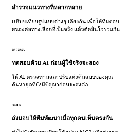
ประสบการณ์ลูกค้าและการออกแบบบริการ
สำรวจแนวทางที่หลากหลาย
การเปลี่ยนผ่านสู่ระบบคลาวด์และซอฟต์แวร์
เปรียบเทียบรูปแบบต่างๆ เคียงกัน เพื่อให้ทีมตอบ
ทรัพยากร
สนองต่อทางเลือกที่เป็นจริง แล้วตัดสินใจร่วมกัน
การเรียนรู้
เรื่องราวของลูกค้า
Academy
ตรวจสอบ
เว็บบินาร์
Reforge Learning
ชุมชนและการสนับสนุน
ทดสอบด้วย AI ก่อนผู้ใช้จริงจะลอง
ศูนย์ช่วยเหลือ
ให้ AI ตรวจทานและปรับแต่งต้นแบบของคุณ
กิจกรรม
ชุมชน
ค้นหาจุดที่ยังมีปัญหาก่อนจะส่งต่อ
บล็อก
พันธมิตรและบริการ
Build
Miro Professional Services
พันธมิตรด้านโซลูชัน
ส่งมอบให้ทีมพัฒนาเมื่อทุกคนเห็นตรงกัน
ราคา
ส่งไปยังตัวแทนเขียนโค้ดผ่าน MCP หรือส่งออก