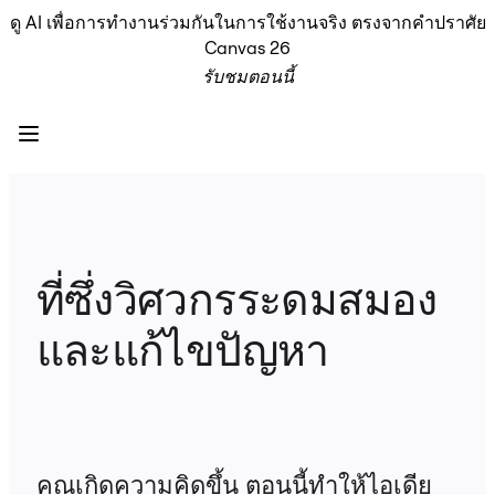
ดู AI เพื่อการทำงานร่วมกันในการใช้งานจริง ตรงจากคำปราศัย
ผลิตภัณฑ์
Canvas 26
เรื่องเด่น
รับชมตอนนี้
Intelligent Canvas™
Flow
ต้นแบบและไวร์เฟรม
Engage
แพลตฟอร์ม
ภาพรวม AI
AI Workflows
ตัวเชื่อมต่อ
เซิร์ฟเวอร์ MCP
ที่ซึ่งวิศวกรระดมสมอง
สำรวจคู่มือ AI
และแก้ไขปัญหา
เซิร์ฟเวอร์ MCP
Blueprints
การผสานรวม
ความปลอดภัย
Enterprise Guard
แพลตฟอร์มสำหรับนักพัฒนา
คุณเกิดความคิดขึ้น ตอนนี้ทำให้ไอเดีย
ดาวน์โหลดแอป