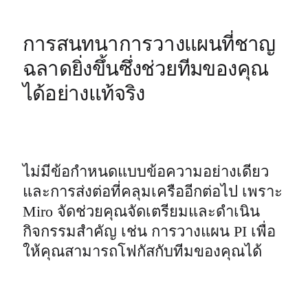
ประสบการณ์ลูกค้าและการออกแบบบริการ
การเปลี่ยนผ่านสู่ระบบคลาวด์และซอฟต์แวร์
การสนทนาการวางแผนที่ชาญ
ทรัพยากร
ฉลาดยิ่งขึ้นซึ่งช่วยทีมของคุณ
การเรียนรู้
เรื่องราวของลูกค้า
ได้อย่างแท้จริง
Academy
เว็บบินาร์
Reforge Learning
ชุมชนและการสนับสนุน
ศูนย์ช่วยเหลือ
ไม่มีข้อกำหนดแบบข้อความอย่างเดียว
กิจกรรม
และการส่งต่อที่คลุมเครืออีกต่อไป เพราะ 
ชุมชน
Miro จัดช่วยคุณจัดเตรียมและดำเนิน
บล็อก
พันธมิตรและบริการ
กิจกรรมสำคัญ เช่น การวางแผน PI เพื่อ
Miro Professional Services
ให้คุณสามารถโฟกัสกับทีมของคุณได้
พันธมิตรด้านโซลูชัน
ราคา