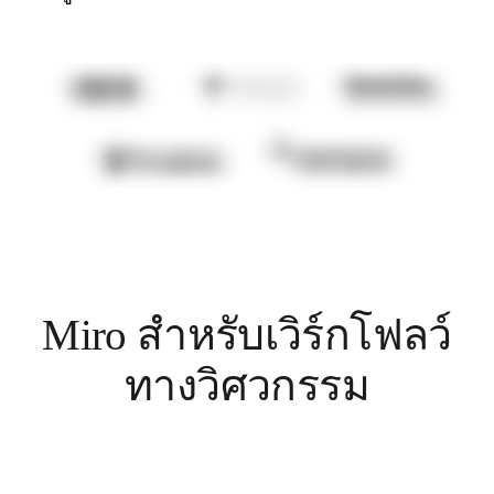
ดิจิทัล
บริการระดับมืออาชีพ
การผลิต
ค้าปลีก
บริการทางการเงิน
วิทยาศาสตร์ชีวภาพและเภสัชกรรม
ตามทีมงาน
การจัดการผลิตภัณฑ์
การออกแบบและ UX
วิศวกรรม
ผู้นำผลิตภัณฑ์และฝ่ายปฏิบัติการ
การดำเนินงาน
Miro สำหรับเวิร์กโฟลว์
การตลาด
IT
ทางวิศวกรรม
ตามโครงการริเริ่มเชิงกลยุทธ์
ระบบจัดการผลิตภัณฑ์
การเปลี่ยนแปลงด้วย AI
การเปลี่ยนแปลงวิถีการทำงาน
ประสบการณ์ดิจิทัลของพนักงาน