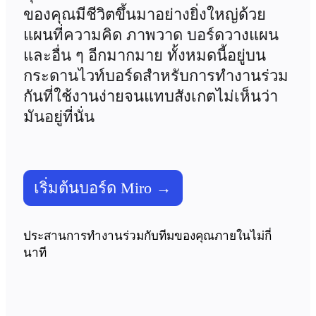
ของคุณมีชีวิตขึ้นมาอย่างยิ่งใหญ่ด้วย
รูปแบบ
แผนที่ความคิด ภาพวาด บอร์ดวางแผน 
ไวท์บอร์ด
ไดอะแกรม
และอื่น ๆ อีกมากมาย ทั้งหมดนี้อยู่บน
คัมบัง
กระดานไวท์บอร์ดสำหรับการทำงานร่วม
Timeline
กันที่ใช้งานง่ายจนแทบสังเกตไม่เห็นว่า
TalkTrack
Tables
มันอยู่ที่นั่น
Docs
Slides
กรณีใช้งาน
เรื่องเด่น
สำรวจคู่มือ AI
เริ่มต้นบอร์ด Miro →
สำรวจ Miroverse
ทั่วไป
Diagramming
ประสานการทำงานร่วมกับทีมของคุณภายในไม่กี่
เวิร์กชอป
นาที
การระดมสมอง
แผนผังความคิด
การแมปแนวคิด