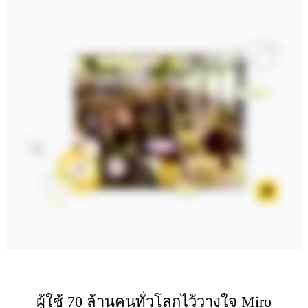
ผังงาน
เฉพาะทาง
การจัดทำแผนการทำงาน
การแมปกระบวนการ
การออกแบบและเอกสารทางเทคนิค
ต้นแบบและไวร์เฟรม
การออกแบบแผนที่เส้นทางของลูกค้า
การสังเคราะห์งานวิจัย
เวิร์คชอปการออกแบบ
การวางแผนและการส่งมอบ
การวางแผนเป้าหมาย
การออกแบบองค์กร
โซลูชัน
ตามกลุ่มธุรกิจ
Enterprise
ธุรกิจขนาดเล็ก
สตาร์ทอัพ
ตามอุตสาหกรรม
ผู้ใช้ 70 ล้านคนทั่วโลกไว้วางใจ Miro