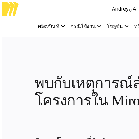
Andrey
ดู A
ผลิตภัณฑ์
เรื่องเด่น
Intelligent Canvas™
ผลิตภัณฑ์
กรณีใช้งาน
โซลูชัน
ท
Flow
ต้นแบบและไวร์เฟรม
Engage
แพลตฟอร์ม
ภาพรวม AI
AI Workflows
ตัวเชื่อมต่อ
พบกับเหตุการณ์
เซิร์ฟเวอร์ MCP
สำรวจคู่มือ AI
โครงการใน Mir
เซิร์ฟเวอร์ MCP
Blueprints
การผสานรวม
ความปลอดภัย
Enterprise Guard
แพลตฟอร์มสำหรับนักพัฒนา
ดาวน์โหลดแอป