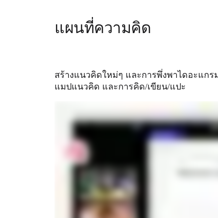
ประสบการณ์ลูกค้าและการออกแบบบริการ
การเปลี่ยนผ่านสู่ระบบคลาวด์และซอฟต์แวร์
แผนที่ความคิด
ทรัพยากร
การเรียนรู้
เรื่องราวของลูกค้า
Academy
สร้างแนวคิดใหม่ๆ และการพึ่งพาไดอะแกรม
เว็บบินาร์
แมปแนวคิด และการคิด/เขียน/แปะ
Reforge Learning
ชุมชนและการสนับสนุน
ศูนย์ช่วยเหลือ
กิจกรรม
ชุมชน
บล็อก
พันธมิตรและบริการ
Miro Professional Services
พันธมิตรด้านโซลูชัน
ราคา