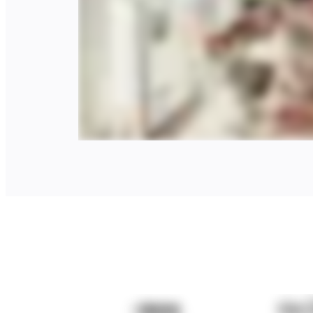
ผังงาน
เฉพาะทาง
การจัดทำแผนการทำงาน
การแมปกระบวนการ
การออกแบบและเอกสารทางเทคนิค
ต้นแบบและไวร์เฟรม
การออกแบบแผนที่เส้นทางของลูกค้า
การสังเคราะห์งานวิจัย
เวิร์คชอปการออกแบบ
การวางแผนและการส่งมอบ
การวางแผนเป้าหมาย
การออกแบบองค์กร
โซลูชัน
ตามกลุ่มธุรกิจ
Enterprise
ธุรกิจขนาดเล็ก
สตาร์ทอัพ
ตามอุตสาหกรรม