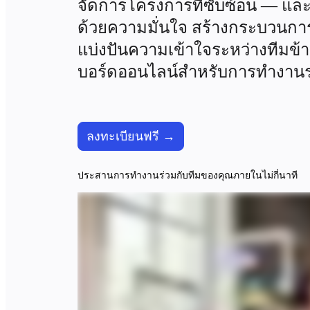
จัดการโครงการที่ซับซ้อน — และผู
รูปแบบ
ด้วยความมั่นใจ สร้างกระบวนกา
ไวท์บอร์ด
แบ่งปันความเข้าใจระหว่างทีมข้
ไดอะแกรม
คัมบัง
บอร์ดออนไลน์สำหรับการทำงานร
Timeline
TalkTrack
Tables
Docs
Slides
ลงทะเบียนฟรี →
กรณีใช้งาน
เรื่องเด่น
ประสานการทำงานร่วมกับทีมของคุณภายในไม่กี่นาที
สำรวจคู่มือ AI
สำรวจ Miroverse
ทั่วไป
Diagramming
เวิร์กชอป
การระดมสมอง
แผนผังความคิด
การแมปแนวคิด