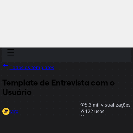
Discover
Por time
Por tamanho
Todos os templates
Template de Entrevista com o
Usuário
5,3 mil
visualizações
122
usos
Miro
3
curtidas
Usar template