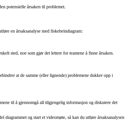
den potensielle årsaken til problemet.
å utføre en årsaksanalyse med fiskebeindiagram:
nkelt sted, noe som gjør det lettere for teamene å finne årsaken.
forhindrer at de samme (eller lignende) problemene dukker opp i
ene til å gjennomgå all tilgjengelig informasjon og diskutere det
 del diagrammet og start et videomøte, så kan du utføre årsaksanalysen