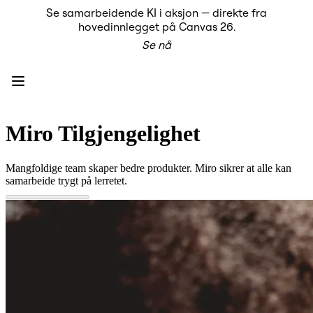
Se samarbeidende KI i aksjon — direkte fra
Produkt
hovedinnlegget på Canvas 26.
Utvalgt
Se nå
Intelligent Canvas™
Flows
Prototyper og wireframes
Engage
Plattform
KI-oversikt
KI Workflows
Miro Tilgjengelighet
Forbindelser
MCP Server
Utforsk KI-håndbøker
Mangfoldige team skaper bedre produkter. Miro sikrer at alle kan
MCP Server
samarbeide trygt på lerretet.
Blueprints
Integreringer
Sikkerhet
Enterprise Guard
Utviklerplattform
Last ned apper
Formater
Whiteboard
Diagrammer
Kanban
Tidslinjer