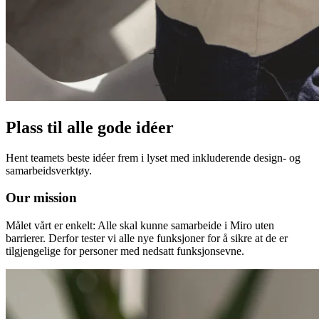
Transformasjon av arbeidsmåter
Digital ansattopplevelse
Kundeopplevelse og tjenestedesign
Sky- og programvaretransformasjon
Ressurser
Læring
Kundeeksempler
Academi
Nettseminarer
Reforge læring
Plass til alle gode idéer
Fellesskap og støtte
Hjelpesenter
Arrangementer
Hent teamets beste idéer frem i lyset med inkluderende design- og
Fellesskap
samarbeidsverktøy.
Blogg
Partnere og tjenester
Our mission
Miro Profesjonelle tjenester
Løsningspartnere
Målet vårt er enkelt: Alle skal kunne samarbeide i Miro uten
Priser
barrierer. Derfor tester vi alle nye funksjoner for å sikre at de er
tilgjengelige for personer med nedsatt funksjonsevne.