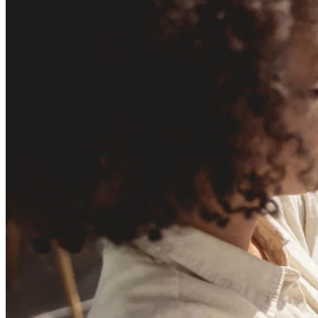
TalkTrack
Tabeller
Docs
Slides
Brukstilfeller
Utvalgt
Utforsk KI-håndbøker
Utforsk Miroverse
Generelt
Diagramming
Seminarer
Idémyldring
Tankekart
Konseptkart
Prosessdiagrammer
Spesialisert
Veikart
Prosesskartlegging
Teknisk design og dokumentasjon
Prototyper og wireframes
Kundereisekartlegging
Forskningsoppsummering
Design Workshops
Planning & Delivery
Målplanlegging