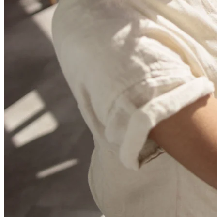
Organisasjonsdesign
Løsninger
Etter forretningssegment
Enterprise
Små bedrifter
Oppstartsbedrifter
Etter bransje
Digital
Profesjonelle tjenester
Produksjon
Varehandel
Finansielle tjenester
Biovitenskap og farmasøytisk
Etter team
Produktstyring
Design og UX
Teknologi
Produktledelse og drift
Drift
Markedsføring
IT
Etter strategiske initiativer
Produktoperativsystem
KI-transformasjon