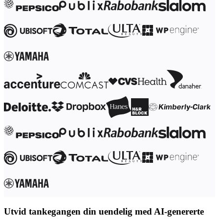
Transformasjon av arbeidsmåter
Digital ansattopplevelse
Kundeopplevelse og tjenestedesign
Sky- og programvaretransformasjon
Ressurser
Læring
Kundeeksempler
Academi
Nettseminarer
Reforge læring
Fellesskap og støtte
Hjelpesenter
Arrangementer
Fellesskap
Blogg
Partnere og tjenester
Miro Profesjonelle tjenester
Løsningspartnere
Priser
Utvid tankegangen din uendelig med AI-genererte