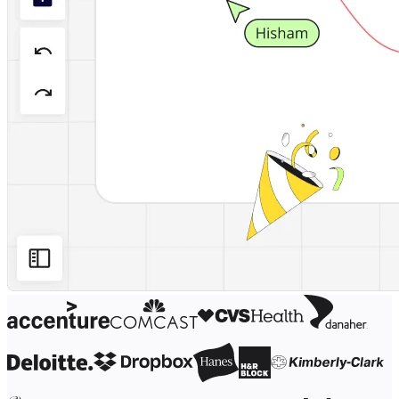
Organisasjonsdesign
Løsninger
Etter forretningssegment
Enterprise
Små bedrifter
Oppstartsbedrifter
Etter bransje
Digital
Profesjonelle tjenester
Produksjon
Varehandel
Finansielle tjenester
Biovitenskap og farmasøytisk
Etter team
Produktstyring
Design og UX
Teknologi
Produktledelse og drift
Drift
Markedsføring
IT
Etter strategiske initiativer
Produktoperativsystem
KI-transformasjon