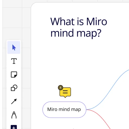
TalkTrack
Tabeller
Docs
Slides
Brukstilfeller
Utvalgt
Utforsk KI-håndbøker
Utforsk Miroverse
Generelt
Diagramming
Seminarer
Idémyldring
Tankekart
Konseptkart
Prosessdiagrammer
Spesialisert
Veikart
Prosesskartlegging
Teknisk design og dokumentasjon
Prototyper og wireframes
Kundereisekartlegging
Forskningsoppsummering
Design Workshops
Planning & Delivery
Målplanlegging