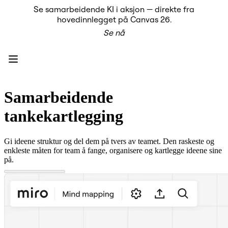
Se samarbeidende KI i aksjon — direkte fra
Produkt
hovedinnlegget på Canvas 26.
Utvalgt
Se nå
Intelligent Canvas™
Flows
Prototyper og wireframes
Engage
Plattform
KI-oversikt
KI Workflows
Samarbeidende
Forbindelser
MCP Server
tankekartlegging
Utforsk KI-håndbøker
MCP Server
Blueprints
Gi ideene struktur og del dem på tvers av teamet. Den raskeste og
Integreringer
enkleste måten for team å fange, organisere og kartlegge ideene sine
Sikkerhet
på.
Enterprise Guard
Utviklerplattform
Last ned apper
Formater
Whiteboard
Diagrammer
Kanban
Tidslinjer