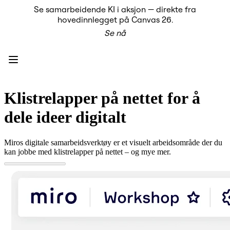
Se samarbeidende KI i aksjon — direkte fra
Produkt
hovedinnlegget på Canvas 26.
Utvalgt
Se nå
Intelligent Canvas™
Flows
Prototyper og wireframes
Engage
Plattform
KI-oversikt
KI Workflows
Klistrelapper på nettet for å
Forbindelser
MCP Server
dele ideer digitalt
Utforsk KI-håndbøker
MCP Server
Blueprints
Miros digitale samarbeidsverktøy er et visuelt arbeidsområde der du
Integreringer
kan jobbe med klistrelapper på nettet – og mye mer.
Sikkerhet
Enterprise Guard
Utviklerplattform
Last ned apper
Formater
Whiteboard
Diagrammer
Kanban
Tidslinjer