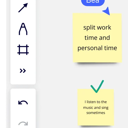
Organisasjonsdesign
Løsninger
Etter forretningssegment
Enterprise
Små bedrifter
Oppstartsbedrifter
Etter bransje
Digital
Profesjonelle tjenester
Produksjon
Varehandel
Finansielle tjenester
Biovitenskap og farmasøytisk
Etter team
Produktstyring
Design og UX
Teknologi
Produktledelse og drift
Drift
Markedsføring
IT
Etter strategiske initiativer
Produktoperativsystem
KI-transformasjon