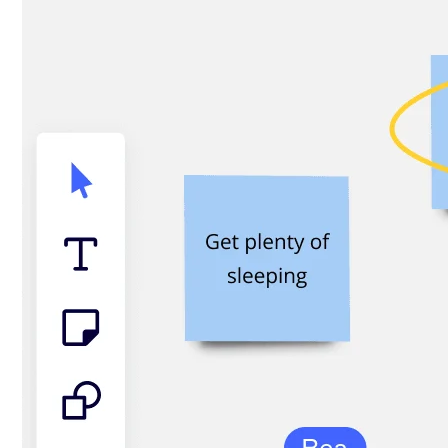
TalkTrack
Tabeller
Docs
Slides
Brukstilfeller
Utvalgt
Utforsk KI-håndbøker
Utforsk Miroverse
Generelt
Diagramming
Seminarer
Idémyldring
Tankekart
Konseptkart
Prosessdiagrammer
Spesialisert
Veikart
Prosesskartlegging
Teknisk design og dokumentasjon
Prototyper og wireframes
Kundereisekartlegging
Forskningsoppsummering
Design Workshops
Planning & Delivery
Målplanlegging