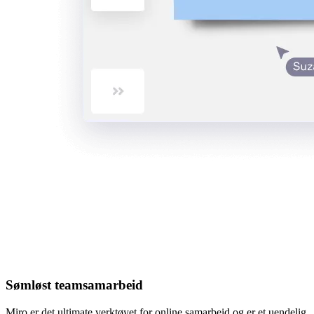
Sømløst teamsamarbeid
Miro er det ultimate verktøyet for online samarbeid og er et uendelig