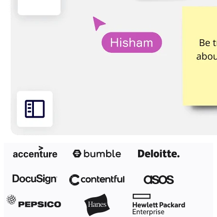
Transformasjon av arbeidsmåter
Digital ansattopplevelse
Kundeopplevelse og tjenestedesign
Sky- og programvaretransformasjon
Ressurser
Læring
Kundeeksempler
Academi
Nettseminarer
Reforge læring
Fellesskap og støtte
Hjelpesenter
Arrangementer
Fellesskap
Blogg
Partnere og tjenester
Miro Profesjonelle tjenester
Løsningspartnere
Priser