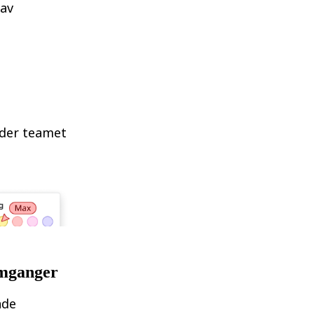
 av
lder teamet
omganger
nde