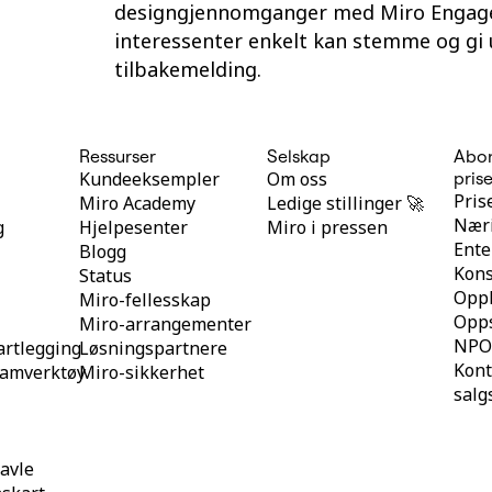
designgjennomganger med Miro Engag
interessenter enkelt kan stemme og gi
tilbakemelding.
Ressurser
Selskap
Abo
Kundeeksempler
Om oss
pris
Pris
Miro Academy
Ledige stillinger 🚀
Næri
g
Hjelpesenter
Miro i pressen
Ente
Blogg
Kons
Status
Opp
Miro-fellesskap
Opps
r
Miro-arrangementer
NPO
artlegging
Løsningspartnere
Kont
ramverktøy
Miro-sikkerhet
salg
avle