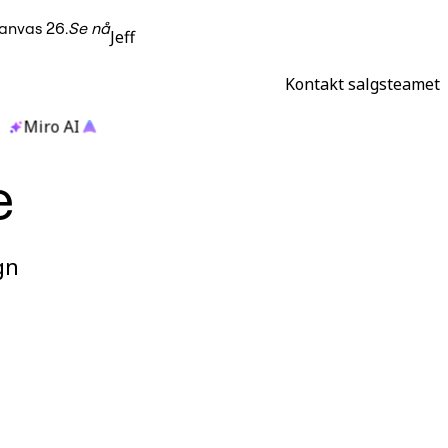
anvas 26.
Se nå
Jeff
Kontakt salgsteamet
Miro AI
e
gn