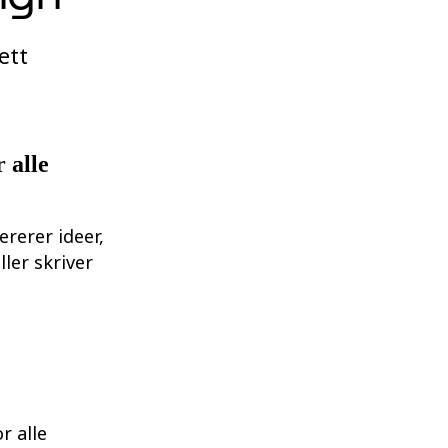
ett
r alle
rerer ideer,
ller skriver
r alle