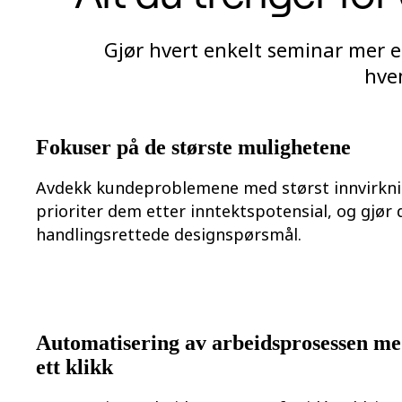
Transformasjon av arbeidsmåter
Digital ansattopplevelse
Kundeopplevelse og tjenestedesign
Gjør hvert enkelt seminar mer e
Sky- og programvaretransformasjon
Ressurser
hvem
Læring
Kundeeksempler
Academi
Nettseminarer
Fokuser på de største mulighetene
Reforge læring
Fellesskap og støtte
Hjelpesenter
Avdekk kundeproblemene med størst innvirkni
Arrangementer
prioriter dem etter inntektspotensial, og gjør
Fellesskap
Blogg
handlingsrettede designspørsmål.
Partnere og tjenester
Miro Profesjonelle tjenester
Løsningspartnere
Priser
Automatisering av arbeidsprosessen m
ett klikk