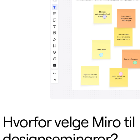
TalkTrack
Tabeller
Docs
Slides
Brukstilfeller
Utvalgt
Utforsk KI-håndbøker
Utforsk Miroverse
Generelt
Diagramming
Seminarer
Idémyldring
Tankekart
Konseptkart
Prosessdiagrammer
Spesialisert
Veikart
Prosesskartlegging
Teknisk design og dokumentasjon
Prototyper og wireframes
Hvorfor velge Miro til
Kundereisekartlegging
Forskningsoppsummering
Design Workshops
designseminarer?
Planning & Delivery
Målplanlegging