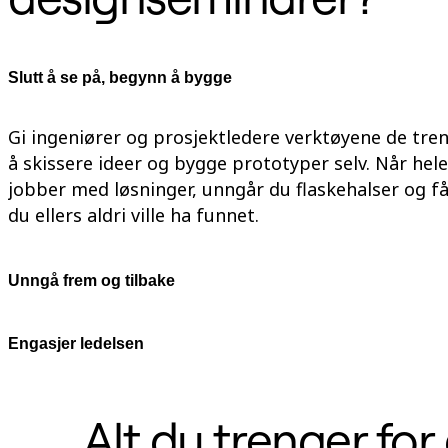
Organisasjonsdesign
Løsninger
Etter forretningssegment
Enterprise
Slutt å se på, begynn å bygge
Små bedrifter
Oppstartsbedrifter
Etter bransje
Gi ingeniører og prosjektledere verktøyene de tre
Digital
å skissere ideer og bygge prototyper selv. Når hel
Profesjonelle tjenester
Produksjon
jobber med løsninger, unngår du flaskehalser og få
Varehandel
du ellers aldri ville ha funnet.
Finansielle tjenester
Biovitenskap og farmasøytisk
Etter team
Produktstyring
Unngå frem og tilbake
Design og UX
Teknologi
Produktledelse og drift
Drift
Engasjer ledelsen
Markedsføring
IT
Etter strategiske initiativer
Produktoperativsystem
Alt du trenger fo
KI-transformasjon