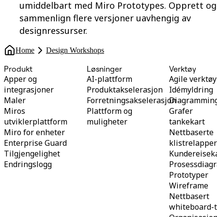
umiddelbart med Miro Prototypes. Opprett og
sammenlign flere versjoner uavhengig av
designressurser.
Home
Design Workshops
Produkt
Løsninger
Verktøy
Apper og
AI-plattform
Agile verktøy
integrasjoner
Produktakselerasjon
Idémyldring
Maler
Forretningsakselerasjon
Diagrammin
Miros
Plattform og
Grafer
utviklerplattform
muligheter
tankekart
Miro for enheter
Nettbaserte
Enterprise Guard
klistrelappe
Tilgjengelighet
Kundereisek
Endringslogg
Prosessdiag
Prototyper
Wireframe
Nettbasert
whiteboard-t