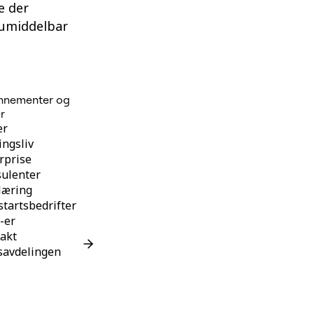
e der
 umiddelbar
nnementer og
er
er
ngsliv
rprise
ulenter
læring
tartsbedrifter
-er
akt
savdelingen