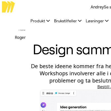
Andrey
Se 
Produkt
Utvalgt
Intelligent Canvas™
Produkt
Brukstilfeller
Løsninger
Flows
Prototyper og wireframes
Rad
Engage
Plattform
Roger
KI-oversikt
Design samm
KI Workflows
Forbindelser
MCP Server
Utforsk KI-håndbøker
MCP Server
De beste ideene kommer fra he
Blueprints
Integreringer
Workshops involverer alle i 
Sikkerhet
problemer og ta beslutni
Enterprise Guard
Utviklerplattform
Bestil
Last ned apper
Formater
Whiteboard
Diagrammer
Kanban
Tidslinjer