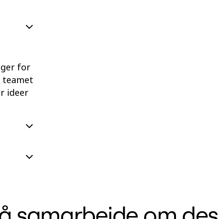
nger for
e teamet
r ideer
r å samarbeide om des