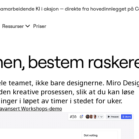
samarbeidende KI i aksjon — direkte fra hovedinnlegget på C
Ressurser
Priser
en, bestem rasker
le teamet, ikke bare designerne. Miro Desi
den kreative prosessen, slik at du kan løse
nger i løpet av timer i stedet for uker.
l avansert Workshops-demo