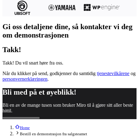
Organisasjonsdesign
Løsninger
Etter forretningssegment
Enterprise
Gi oss detaljene dine, så kontakter vi deg
Små bedrifter
Oppstartsbedrifter
om demonstrasjonen
Etter bransje
Digital
Takk!
Profesjonelle tjenester
Produksjon
Varehandel
Takk! Du vil snart høre fra oss.
Finansielle tjenester
Biovitenskap og farmasøytisk
Når du klikker på send, godkjenner du samtidig
tjenestevilkårene
og
Etter team
personvernerklæringen
.
Produktstyring
Design og UX
Bli med på et øyeblikk!
Teknologi
Produktledelse og drift
Bli en av de mange tusen som bruker Miro til å gjøre sitt aller beste
Drift
hittil.
Markedsføring
IT
Etter strategiske initiativer
Home
Produktoperativsystem
KI-transformasjon
Bestill en demonstrasjon fra salgsteamet