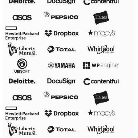
TalkTrack
Tabeller
Docs
Slides
Brukstilfeller
Utvalgt
Utforsk KI-håndbøker
Utforsk Miroverse
Generelt
Diagramming
Seminarer
Idémyldring
Tankekart
Konseptkart
Prosessdiagrammer
Spesialisert
Veikart
Prosesskartlegging
Teknisk design og dokumentasjon
Prototyper og wireframes
Kundereisekartlegging
Forskningsoppsummering
Design Workshops
Planning & Delivery
Målplanlegging