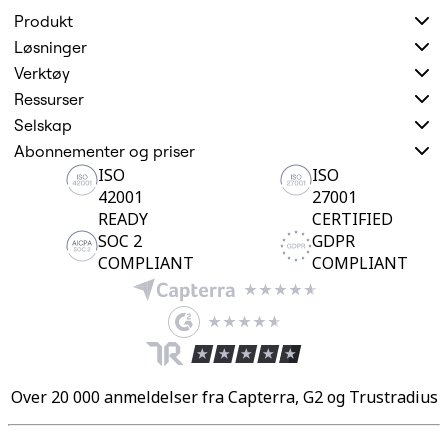
Transformasjon av arbeidsmåter
Digital ansattopplevelse
Produkt
Kundeopplevelse og tjenestedesign
Løsninger
Sky- og programvaretransformasjon
Verktøy
Ressurser
Læring
Ressurser
Kundeeksempler
Selskap
Academi
Nettseminarer
Abonnementer og priser
Reforge læring
ISO
ISO
Fellesskap og støtte
42001
27001
Hjelpesenter
READY
CERTIFIED
Arrangementer
Fellesskap
SOC 2
GDPR
Blogg
COMPLIANT
COMPLIANT
Partnere og tjenester
Miro Profesjonelle tjenester
Løsningspartnere
Priser
Over 20 000 anmeldelser fra Capterra, G2 og Trustradius