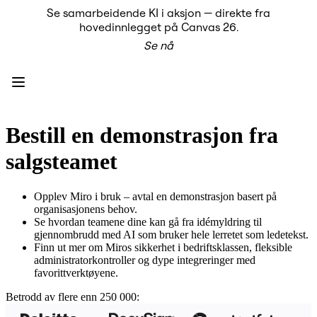
Se samarbeidende KI i aksjon — direkte fra
Produkt
hovedinnlegget på Canvas 26.
Utvalgt
Se nå
Intelligent Canvas™
Flows
Prototyper og wireframes
Engage
Plattform
KI-oversikt
KI Workflows
Bestill en demonstrasjon fra
Forbindelser
MCP Server
salgsteamet
Utforsk KI-håndbøker
MCP Server
Blueprints
Opplev Miro i bruk – avtal en demonstrasjon basert på
Integreringer
organisasjonens behov.
Sikkerhet
Se hvordan teamene dine kan gå fra idémyldring til
Enterprise Guard
gjennombrudd med AI som bruker hele lerretet som ledetekst.
Utviklerplattform
Finn ut mer om Miros sikkerhet i bedriftsklassen, fleksible
Last ned apper
administratorkontroller og dype integreringer med
Formater
favorittverktøyene.
Whiteboard
Diagrammer
Betrodd av flere enn 250 000:
Kanban
Tidslinjer