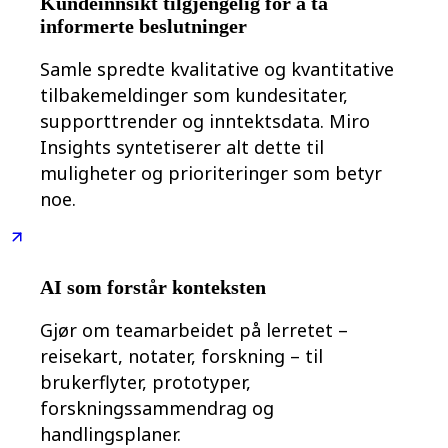
Kundeinnsikt tilgjengelig for å ta
Transformasjon av arbeidsmåter
Digital ansattopplevelse
informerte beslutninger
Kundeopplevelse og tjenestedesign
Sky- og programvaretransformasjon
Samle spredte kvalitative og kvantitative
Ressurser
tilbakemeldinger som kundesitater,
Læring
Kundeeksempler
supporttrender og inntektsdata. Miro
Academi
Insights syntetiserer alt dette til
Nettseminarer
Reforge læring
muligheter og prioriteringer som betyr
Fellesskap og støtte
noe.
Hjelpesenter
Arrangementer
Fellesskap
Blogg
Partnere og tjenester
AI som forstår konteksten
Miro Profesjonelle tjenester
Løsningspartnere
Priser
Gjør om teamarbeidet på lerretet –
reisekart, notater, forskning – til
brukerflyter, prototyper,
forskningssammendrag og
handlingsplaner.