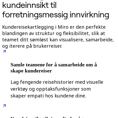
kundeinnsikt til
Organisasjonsdesign
Løsninger
forretningsmessig innvirkning
Etter forretningssegment
Enterprise
Små bedrifter
Kundereisekartlegging i Miro er den perfekte
Oppstartsbedrifter
blandingen av struktur og fleksibilitet, slik at
Etter bransje
Digital
teamet ditt sømløst kan visualisere, samarbeide,
Profesjonelle tjenester
og iterere på brukerreiser.
Produksjon
Varehandel
Finansielle tjenester
Biovitenskap og farmasøytisk
Samle teamene for å samarbeide om å
Etter team
skape kundereiser
Produktstyring
Design og UX
Teknologi
Lag fengende reisehistorier med visuelle
Produktledelse og drift
verktøy og opptaksfunksjoner som
Drift
skaper empati hos kundene dine.
Markedsføring
IT
Etter strategiske initiativer
Produktoperativsystem
KI-transformasjon