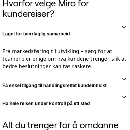
Hvorfor velge Miro for
TalkTrack
Tabeller
kundereiser?
Docs
Slides
Brukstilfeller
Utvalgt
Laget for tverrfaglig samarbeid
Utforsk KI-håndbøker
Utforsk Miroverse
Generelt
Fra markedsføring til utvikling – sørg for at
Diagramming
Seminarer
teamene er enige om hva kundene trenger, slik at
Idémyldring
bedre beslutninger kan tas raskere.
Tankekart
Konseptkart
Prosessdiagrammer
Spesialisert
Få enkel tilgang til handlingsrettet kundeinnsikt
Veikart
Prosesskartlegging
Teknisk design og dokumentasjon
Ha hele reisen under kontroll på ett sted
Prototyper og wireframes
Kundereisekartlegging
Forskningsoppsummering
Design Workshops
Alt du trenger for å omdanne
Planning & Delivery
Målplanlegging