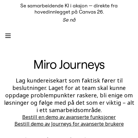
Se samarbeidende KI i aksjon — direkte fra
Produkt
hovedinnlegget på Canvas 26.
Utvalgt
Se nå
Intelligent Canvas™
Flows
Prototyper og wireframes
Engage
Plattform
KI-oversikt
KI Workflows
Miro Journeys
Forbindelser
MCP Server
Utforsk KI-håndbøker
MCP Server
Lag kundereisekart som faktisk fører til
Blueprints
beslutninger. Laget for at team skal kunne
Integreringer
Sikkerhet
oppdage problempunkter raskere, bli enige om
Enterprise Guard
løsninger og følge med på det som er viktig – alt
Utviklerplattform
i ett samarbeidsområde.
Last ned apper
Formater
Bestill en demo av avanserte funksjoner
Whiteboard
Bestill demo av Journeys for avanserte brukere
Diagrammer
Kanban
Tidslinjer