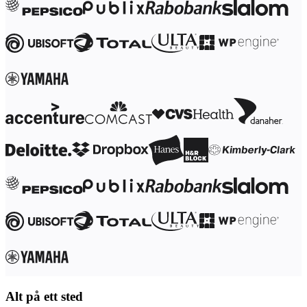
Transformasjon av arbeidsmåter
Digital ansattopplevelse
Kundeopplevelse og tjenestedesign
Sky- og programvaretransformasjon
Ressurser
Læring
Kundeeksempler
Academi
Nettseminarer
Reforge læring
Fellesskap og støtte
Hjelpesenter
Arrangementer
Fellesskap
Blogg
Partnere og tjenester
Miro Profesjonelle tjenester
Løsningspartnere
Priser
Alt på ett sted