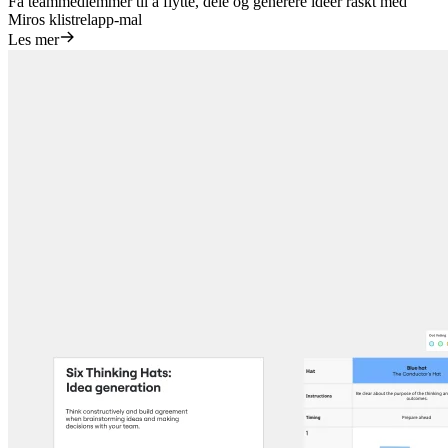
Få teammedlemmer til å flytte, dele og generere ideer raskt med
Miros klistrelapp-mal
Les mer