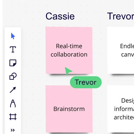
TalkTrack
Tabeller
Docs
Slides
Brukstilfeller
Utvalgt
Utforsk KI-håndbøker
Utforsk Miroverse
Generelt
Diagramming
Seminarer
Idémyldring
Tankekart
Konseptkart
Prosessdiagrammer
Spesialisert
Veikart
Prosesskartlegging
Teknisk design og dokumentasjon
Prototyper og wireframes
Kundereisekartlegging
Forskningsoppsummering
Design Workshops
Planning & Delivery
Målplanlegging