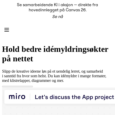
Se samarbeidende KI i aksjon — direkte fra
Produkt
hovedinnlegget på Canvas 26.
Utvalgt
Se nå
Intelligent Canvas™
Flows
Prototyper og wireframes
Engage
Plattform
KI-oversikt
KI Workflows
Hold bedre idémyldringsøkter
Forbindelser
MCP Server
på nettet
Utforsk KI-håndbøker
MCP Server
Blueprints
Slipp de kreative ideene løs på et uendelig lerret, og samarbeid
Integreringer
i sanntid fra hvor som helst. Du kan idémyldre i mange formater,
Sikkerhet
med klistrelapper, diagrammer og mer.
Enterprise Guard
Utviklerplattform
Last ned apper
Formater
Whiteboard
Diagrammer
Kanban
Tidslinjer