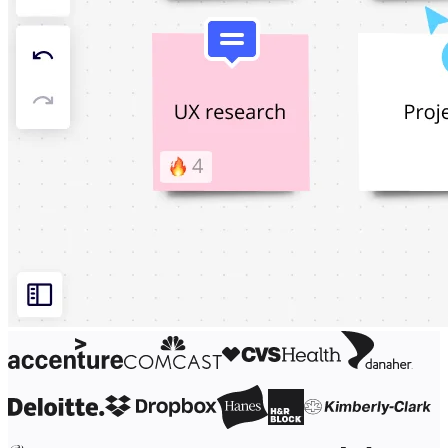
Organisasjonsdesign
Løsninger
Etter forretningssegment
Enterprise
Små bedrifter
Oppstartsbedrifter
Etter bransje
Digital
Profesjonelle tjenester
Produksjon
Varehandel
Finansielle tjenester
Biovitenskap og farmasøytisk
Etter team
Produktstyring
Design og UX
Teknologi
Produktledelse og drift
Drift
Markedsføring
IT
Etter strategiske initiativer
Produktoperativsystem
KI-transformasjon