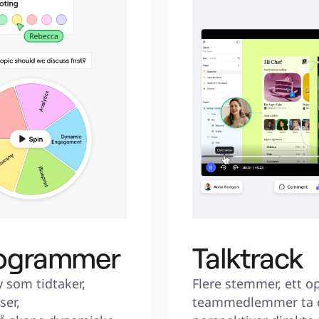
programmer
Talktrack
som tidtaker, 
Flere stemmer, ett o
er, 
teammedlemmer ta o