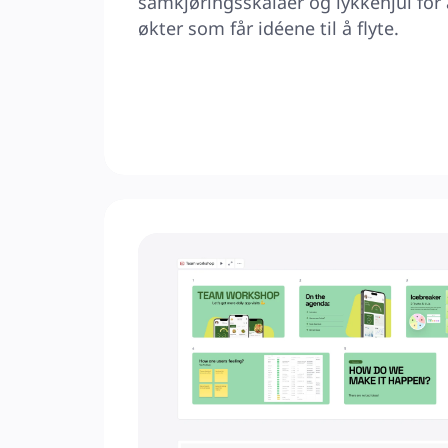
samkjøringsskalaer og lykkehjul for
økter som får idéene til å flyte.