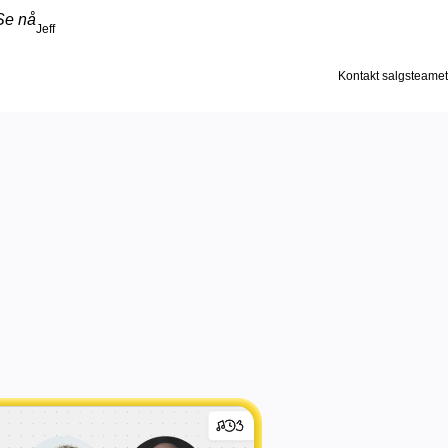
Se nå
Jeff
Kontakt salgsteamet
narer
med, gjør hver enkelt idé 
ar.