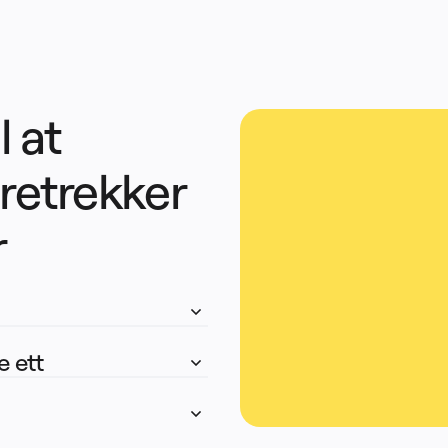
 at 
retrekker 
r
e ett