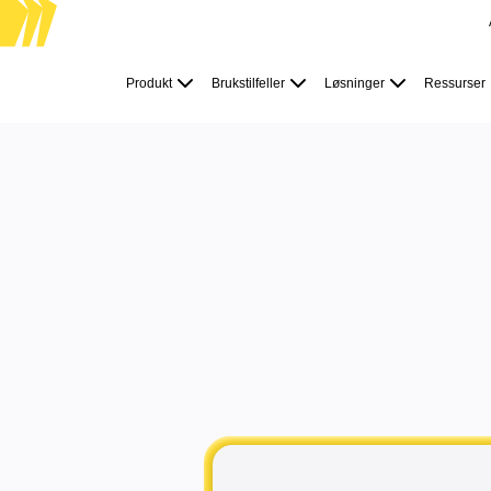
Produkt
Utvalgt
Produkt
Brukstilfeller
Løsninger
Ressurser
Intelligent Canvas™
Flows
Prototyper og wireframes
Engage
Plattform
KI-oversikt
Hold
KI Workflows
Forbindelser
MCP Server
Utforsk KI-håndbøker
MCP Server
Blueprints
Integreringer
Fra strategiøkter til des
Sikkerhet
Enterprise Guard
om
Utviklerplattform
Last ned apper
Formater
Whiteboard
Diagrammer
Kanban
Tidslinjer
TalkTrack
Tabeller
Docs
Slides