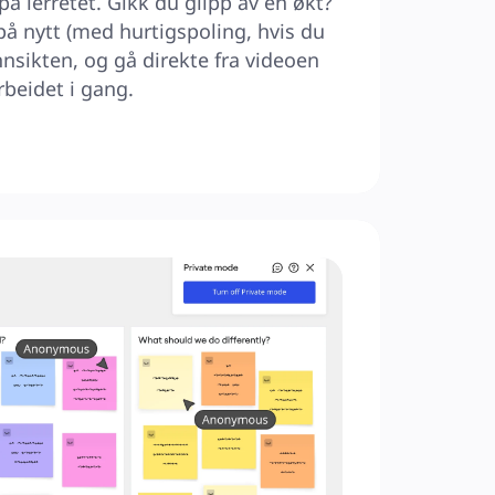
på lerretet. Gikk du glipp av en økt? 
på nytt (med hurtigspoling, hvis du 
innsikten, og gå direkte fra videoen 
arbeidet i gang.