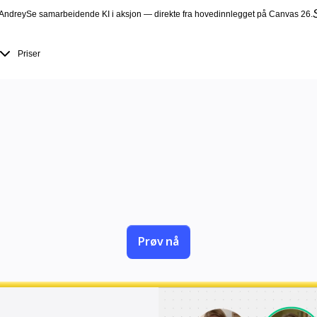
Andrey
Se samarbeidende KI i aksjon — direkte fra hovedinnlegget på Canvas 26.
Priser
 flotte semi
ignsprinter — hold seminarer som får med alle 
 til arbeid og sørger for at alle i rommet bidr
Prøv nå