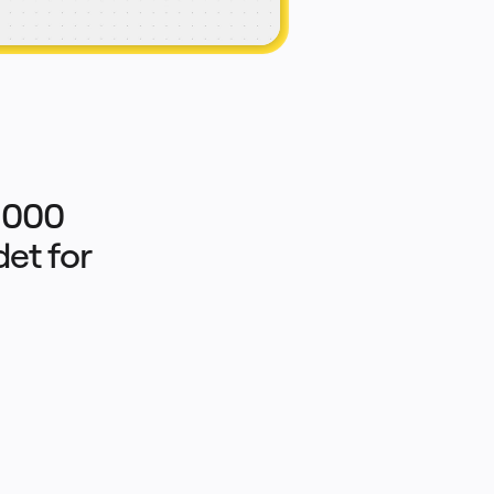
 000 
t for 