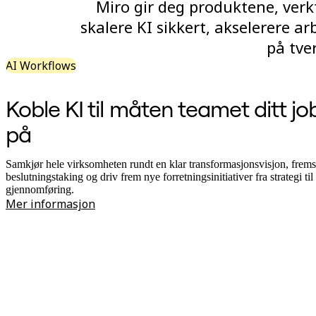
Miro gir deg produktene, verk
Organisasjonsdesign
skalere KI sikkert, akselerere a
Løsninger
Etter forretningssegment
på tve
Enterprise
Små bedrifter
AI Workflows
Oppstartsbedrifter
Etter bransje
Koble KI til måten teamet ditt jo
Digital
Profesjonelle tjenester
på
Produksjon
Varehandel
Finansielle tjenester
Samkjør hele virksomheten rundt en klar transformasjonsvisjon, frem
Biovitenskap og farmasøytisk
beslutningstaking og driv frem nye forretningsinitiativer fra strategi til
Etter team
gjennomføring.
Produktstyring
Mer informasjon
Design og UX
Teknologi
Produktledelse og drift
Drift
Markedsføring
IT
Etter strategiske initiativer
Produktoperativsystem
KI-transformasjon