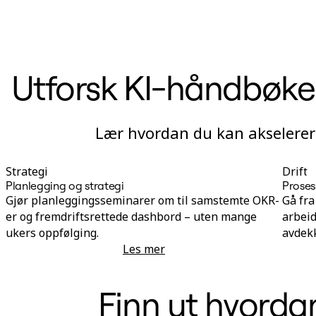
Utforsk KI-håndbøker
Lær hvordan du kan akselerere
Strategi
Drift
Planlegging og strategi
Proses
Gjør planleggingsseminarer om til samstemte OKR-
Gå fra
er og fremdriftsrettede dashbord – uten mange
arbeid
ukers oppfølging.
avdekk
Les mer
Planlegging og strategi
Finn ut hvorda