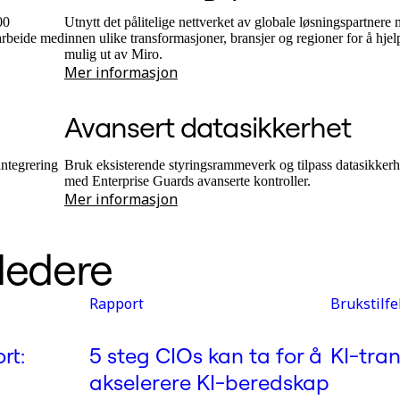
00
Utnytt det pålitelige nettverket av globale løsningspartnere
arbeide med
innen ulike transformasjoner, bransjer og regioner for å hje
mulig ut av Miro.
Mer informasjon
Avansert datasikkerhet
ntegrering
Bruk eksisterende styringsrammeverk og tilpass datasikkerh
med Enterprise Guards avanserte kontroller.
Mer informasjon
sledere
Rapport
Brukstilfe
rt:
5 steg CIOs kan ta for å
KI-tra
akselerere KI-beredskap