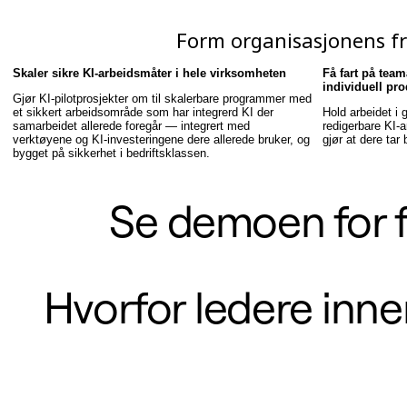
TalkTrack
Tabeller
Form organisasjonens fr
Docs
Slides
Skaler sikre KI-arbeidsmåter i hele virksomheten
Få fart på tea
Brukstilfeller
individuell pro
Utvalgt
Gjør KI-pilotprosjekter om til skalerbare programmer med
Utforsk KI-håndbøker
et sikkert arbeidsområde som har integrerd KI der
Hold arbeidet i 
samarbeidet allerede foregår — integrert med
redigerbare KI-
Utforsk Miroverse
verktøyene og KI-investeringene dere allerede bruker, og
gjør at dere tar 
Generelt
bygget på sikkerhet i bedriftsklassen.
Diagramming
Seminarer
Idémyldring
Se demoen for f
Tankekart
Konseptkart
Prosessdiagrammer
Spesialisert
Veikart
Hvorfor ledere inne
Prosesskartlegging
Teknisk design og dokumentasjon
Prototyper og wireframes
Kundereisekartlegging
Forskningsoppsummering
Design Workshops
Planning & Delivery
Målplanlegging