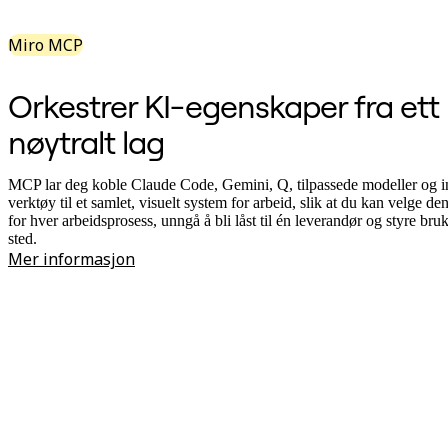
Transformasjon av arbeidsmåter
Digital ansattopplevelse
Kundeopplevelse og tjenestedesign
Miro MCP
Sky- og programvaretransformasjon
Ressurser
Læring
Orkestrer KI-egenskaper fra ett
Kundeeksempler
Academi
nøytralt lag
Nettseminarer
Reforge læring
Fellesskap og støtte
MCP lar deg koble Claude Code, Gemini, Q, tilpassede modeller og i
Hjelpesenter
verktøy til et samlet, visuelt system for arbeid, slik at du kan velge de
Arrangementer
for hver arbeidsprosess, unngå å bli låst til én leverandør og styre bruk
Fellesskap
sted.
Blogg
Mer informasjon
Partnere og tjenester
Miro Profesjonelle tjenester
Løsningspartnere
Priser