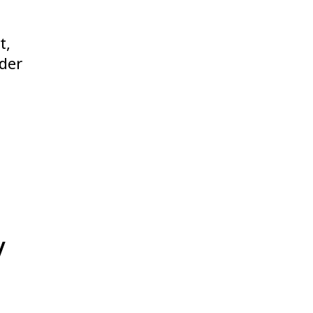
t,
 der
v