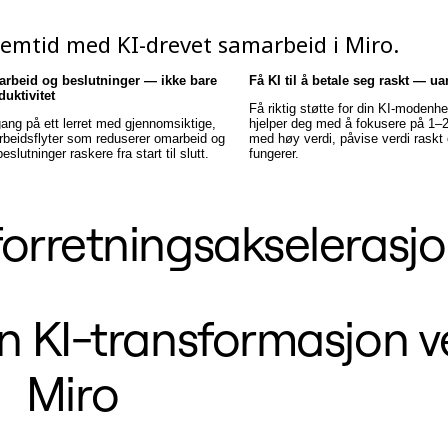
emtid med KI-drevet samarbeid i Miro.
marbeid og beslutninger — ikke bare
Få KI til å betale seg raskt — ua
duktivitet
Få riktig støtte for din KI-modenh
gang på ett lerret med gjennomsiktige,
hjelper deg med å fokusere på 1–
arbeidsflyter som reduserer omarbeid og
med høy verdi, påvise verdi raskt
beslutninger raskere fra start til slutt.
fungerer.
orretningsakselerasj
n KI-transformasjon v
Miro