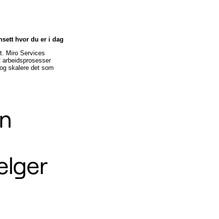
nsett hvor du er i dag
et. Miro Services
2 arbeidsprosesser
 og skalere det som
on
elger