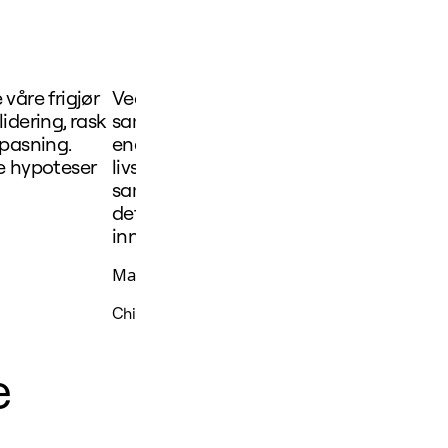
våre frigjør
Ved å bruke Miro som knutepunkt for å
idering, rask
samarbeid i sanntid på tvers av vår KI-
lpasning.
engasjementsmodell, operasjonaliserer
rte hypoteser
livssyklusen — akselererer beslutningst
samordningen på tvers av team. For ku
dette transformasjonsprogrammer som 
innsikt til målbar forretningsmessig eff
Matt Cloke
Chief Technology Officer at Endava
e