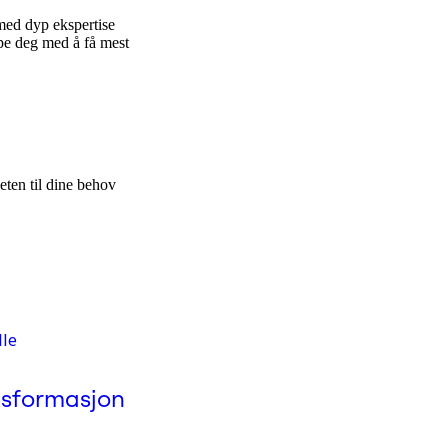
 med dyp ekspertise
lpe deg med å få mest
eten til dine behov
lle
Produkt
nsformasjon
Goals