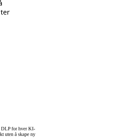
å
ter
og DLP for hver KI-
skt uten å skape ny