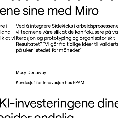
ene sine med Miro
re i
Ved å integrere Sidekicks i arbeidsprosessene 
 land
vi teamene våre slik at de kan fokusere på val
k at vi
iterasjon og prototyping og organisatorisk ti
Resultatet? "Vi går fra tidlige idéer til valide
på uker i stedet for måneder."
Macy Donaway
Kundesjef for innovasjon hos EPAM
KI-investeringene din
eider endelig.