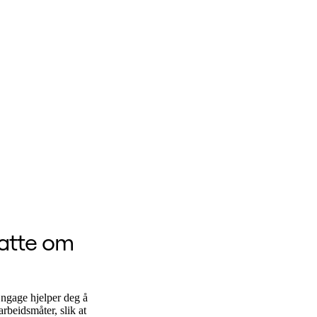
satte om
Engage hjelper deg å
rbeidsmåter, slik at