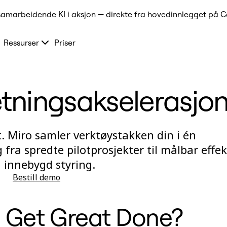
samarbeidende KI i aksjon — direkte fra hovedinnlegget på C
Ressurser
Priser
retningsakselerasjo
. Miro samler verktøystakken din i én
fra spredte pilotprosjekter til målbar effek
 innebygd styring.
Bestill demo
 få Get Great Done?