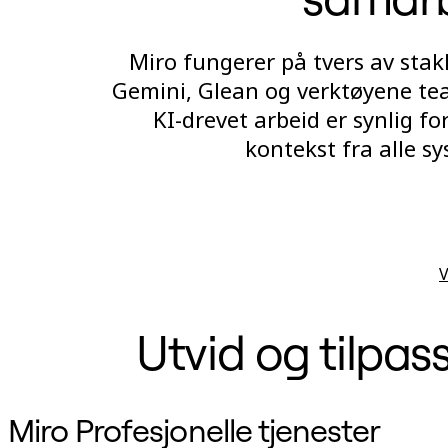
Miro fungerer på tvers av stakk
Gemini, Glean og verktøyene team
KI-drevet arbeid er synlig f
kontekst fra alle s
V
Utvid og tilpas
Miro Profesjonelle tjenester