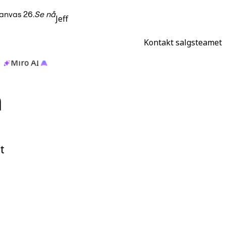
anvas 26.
Se nå
Jeff
Kontakt salgsteamet
Miro AI
n
t