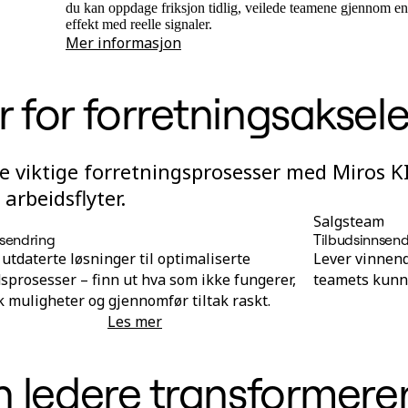
du kan oppdage friksjon tidlig, veilede teamene gjennom en
effekt med reelle signaler.
Mer informasjon
 for forretningsaksel
 viktige forretningsprosesser med Miros KI
arbeidsflyter.
Salgsteam
sendring
Tilbudsinnsen
 utdaterte løsninger til optimaliserte
Lever vinnend
sprosesser – finn ut hva som ikke fungerer,
teamets kunns
 muligheter og gjennomfør tiltak raskt.
Les mer
Prosessendring
n ledere transformere