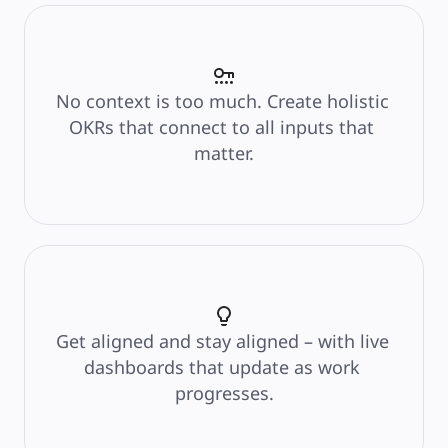
Finansielle tjenester
Biovitenskap og farmasøytisk
Etter team
Produktstyring
Design og UX
Teknologi
Produktledelse og drift
No context is too much. Create holistic 
Drift
Markedsføring
OKRs that connect to all inputs that 
IT
Etter strategiske initiativer
matter.
Produktoperativsystem
KI-transformasjon
Transformasjon av arbeidsmåter
Digital ansattopplevelse
Kundeopplevelse og tjenestedesign
Sky- og programvaretransformasjon
Ressurser
Læring
Kundeeksempler
Academi
Nettseminarer
Reforge læring
Fellesskap og støtte
Get aligned and stay aligned – with live 
Hjelpesenter
Arrangementer
dashboards that update as work 
Fellesskap
Blogg
progresses.
Partnere og tjenester
Miro Profesjonelle tjenester
Løsningspartnere
Priser