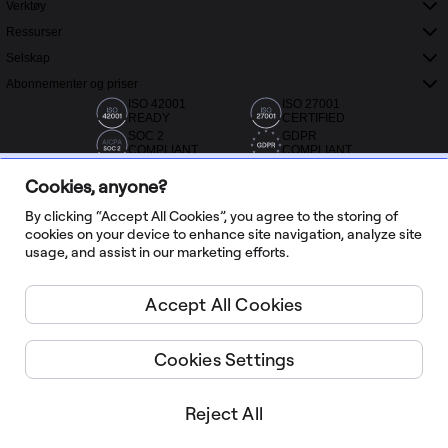
Verktøy
Ressurser
Selskap
Abonnementer og priser
ISO 42001
ISO 27001
READY
CERTIFIED
SOC 2
GDPR
COMPLIANT
COMPLIANT
Cookies, anyone?
By clicking “Accept All Cookies”, you agree to the storing of
cookies on your device to enhance site navigation, analyze site
usage, and assist in our marketing efforts.
Over 20 000 anmeldelser fra Capterra, G2 og Trustradius
Accept All Cookies
Norsk
Cookies Settings
Miro ©
2026
Bruksvilkår
Reject All
Personvernpolicy
Administrer informasjonskapsler
Ikke selg eller del mine personopplysninger