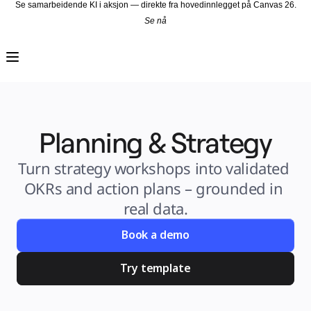
Se samarbeidende KI i aksjon — direkte fra hovedinnlegget på Canvas 26.
Se nå
Produkt
Utvalgt
Intelligent Canvas™
Flows
Prototyper og wireframes
Engage
Plattform
KI-oversikt
KI Workflows
Planning & Strategy
Forbindelser
MCP Server
Utforsk KI-håndbøker
MCP Server
Turn strategy workshops into validated 
Blueprints
Integreringer
OKRs and action plans – grounded in 
Sikkerhet
Enterprise Guard
real data.
Utviklerplattform
Last ned apper
Formater
Book a demo
Whiteboard
Diagrammer
Kanban
Try template
Tidslinjer
TalkTrack
Tabeller
Docs
Slides