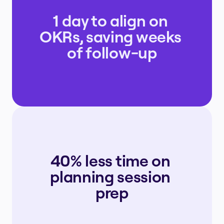
1 day to align on 
OKRs, saving weeks 
of follow-up
40% less time on 
planning session 
prep