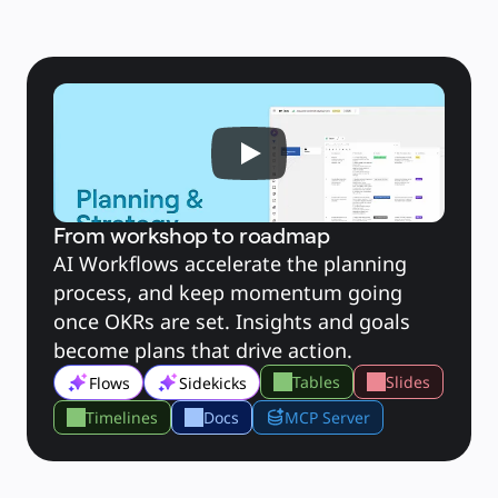
Brukstilfeller
Utvalgt
Utforsk KI-håndbøker
Utforsk Miroverse
Generelt
Diagramming
Seminarer
Idémyldring
Tankekart
Konseptkart
Prosessdiagrammer
Spesialisert
Veikart
Prosesskartlegging
Teknisk design og dokumentasjon
From workshop to roadmap
Prototyper og wireframes
AI Workflows accelerate the planning 
Kundereisekartlegging
Forskningsoppsummering
process, and keep momentum going 
Design Workshops
Planning & Delivery
once OKRs are set. Insights and goals 
Målplanlegging
Organisasjonsdesign
become plans that drive action.
Løsninger
Etter forretningssegment
Tables
Slides
Flows
Sidekicks
Enterprise
Små bedrifter
Oppstartsbedrifter
Timelines
Docs
MCP Server
Etter bransje
Digital
Profesjonelle tjenester
Produksjon
Varehandel