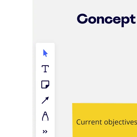
TalkTrack
Tabeller
Docs
Slides
Brukstilfeller
Utvalgt
Utforsk KI-håndbøker
Utforsk Miroverse
Generelt
Diagramming
Seminarer
Idémyldring
Tankekart
Konseptkart
Prosessdiagrammer
Spesialisert
Veikart
Prosesskartlegging
Teknisk design og dokumentasjon
Prototyper og wireframes
Kundereisekartlegging
Forskningsoppsummering
Design Workshops
Planning & Delivery
Målplanlegging