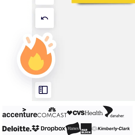
Organisasjonsdesign
Løsninger
Etter forretningssegment
Enterprise
Små bedrifter
Oppstartsbedrifter
Etter bransje
Digital
Profesjonelle tjenester
Produksjon
Varehandel
Finansielle tjenester
Biovitenskap og farmasøytisk
Etter team
Produktstyring
Design og UX
Teknologi
Produktledelse og drift
Drift
Markedsføring
IT
Etter strategiske initiativer
Produktoperativsystem
KI-transformasjon