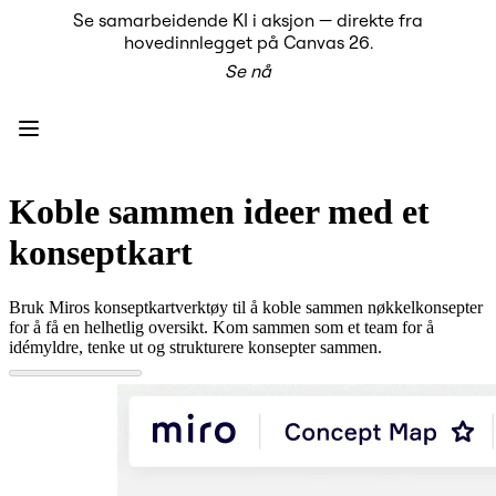
Se samarbeidende KI i aksjon — direkte fra
Produkt
hovedinnlegget på Canvas 26.
Utvalgt
Se nå
Intelligent Canvas™
Flows
Prototyper og wireframes
Engage
Plattform
KI-oversikt
KI Workflows
Koble sammen ideer med et
Forbindelser
MCP Server
konseptkart
Utforsk KI-håndbøker
MCP Server
Blueprints
Bruk Miros konseptkartverktøy til å koble sammen nøkkelkonsepter
Integreringer
for å få en helhetlig oversikt. Kom sammen som et team for å
Sikkerhet
idémyldre, tenke ut og strukturere konsepter sammen.
Enterprise Guard
Utviklerplattform
Last ned apper
Formater
Whiteboard
Diagrammer
Kanban
Tidslinjer