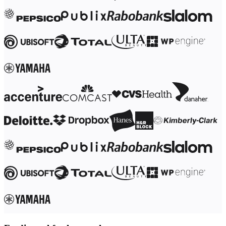
Transformasjon av arbeidsmåter
Digital ansattopplevelse
Kundeopplevelse og tjenestedesign
Sky- og programvaretransformasjon
Ressurser
Læring
Kundeeksempler
Academi
Nettseminarer
Reforge læring
Fellesskap og støtte
Hjelpesenter
Arrangementer
Fellesskap
Blogg
Partnere og tjenester
Miro Profesjonelle tjenester
Løsningspartnere
Priser