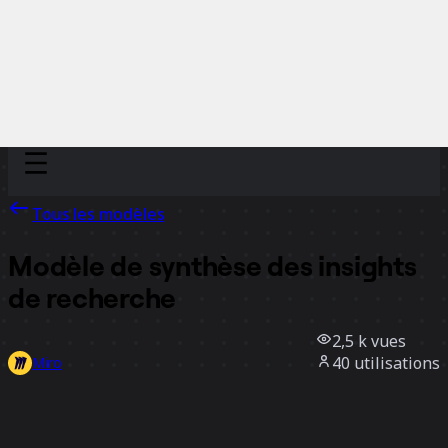
Discover
Par équipe
Par taille
Tous les modèles
Modèle de synthèse des insights
de recherche
2,5 k
vues
40
utilisations
Miro
3
likes
Utiliser ce modèle