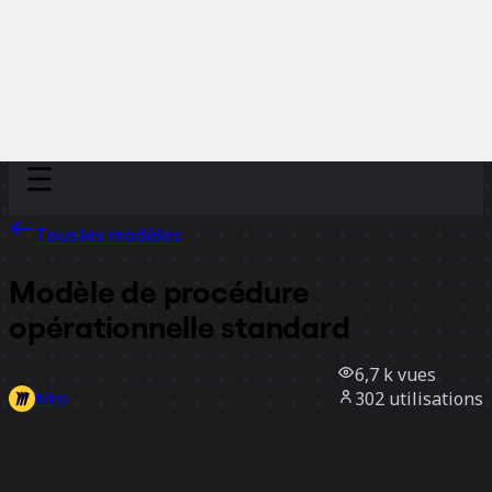
Discover
Par équipe
Par taille
Tous les modèles
Modèle de procédure
opérationnelle standard
6,7 k
vues
302
utilisations
Miro
3
likes
Utiliser ce modèle