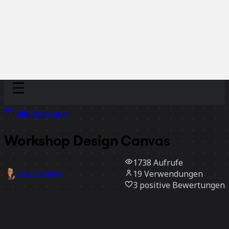
Discover
Nach Team
Nach Größe
Alle Vorlagen
Workshop Design Canvas
1738
Aufrufe
19
Verwendungen
Paul Snedden
3
positive Bewertungen
Vorlage verwenden