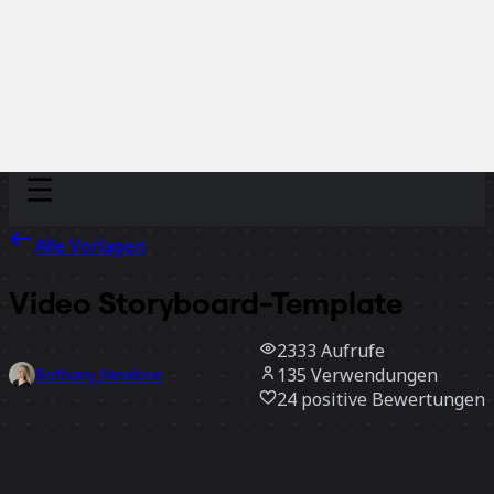
Discover
Nach Team
Nach Größe
Alle Vorlagen
Video Storyboard-Template
2333
Aufrufe
135
Verwendungen
Bethany Newlove
24
positive Bewertungen
Vorlage verwenden