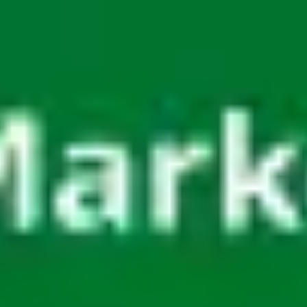
Miroverse
Vorlagen
Für dich
Mit KI beschleunigt
Nach Einsatzbereich