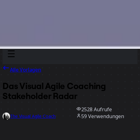
Discover
Nach Team
Nach Größe
Alle Vorlagen
Das Visual Agile Coaching
Stakeholder Radar
2528
Aufrufe
59
Verwendungen
The Visual Agile Coach
9
positive Bewertungen
Vorlage verwenden