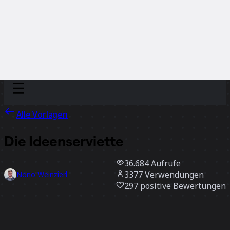
Discover
Nach Team
Nach Größe
Alle Vorlagen
Die Ideenserviette
36.684
Aufrufe
3377
Verwendungen
Nono Weinzierl
297
positive Bewertungen
Vorlage verwenden