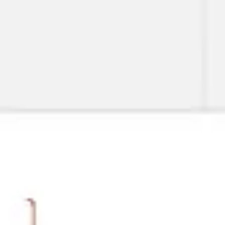
Miroverse
Vorlagen
Für dich
Mit KI beschleunigt
Nach Einsatzbereich