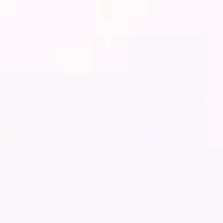
Miroverse
Vorlagen
Für dich
Mit KI beschleunigt
Nach Einsatzbereich