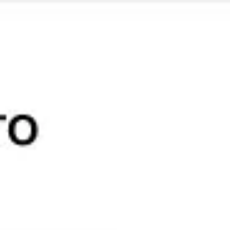
Miroverse
Vorlagen
Für dich
Mit KI beschleunigt
Nach Einsatzbereich