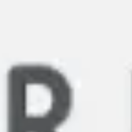
Miroverse
Vorlagen
Für dich
Mit KI beschleunigt
Nach Einsatzbereich