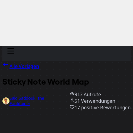
Discover
Nach Team
Nach Größe
Alle Vorlagen
Sticky Note World Map
913
Aufrufe
Said Saddouk, the
51
Verwendungen
Facilitainer
17
positive Bewertungen
Vorlage verwenden