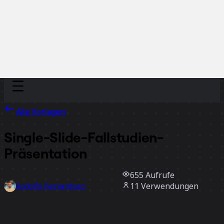
Discover
Nach Team
Nach Größe
Alle Vorlagen
Single-Slide-Fallstudien-
Präsentation
655
Aufrufe
11
Verwendungen
Rodolfo Pernambuco
0
positive Bewertungen
Vorlage verwenden