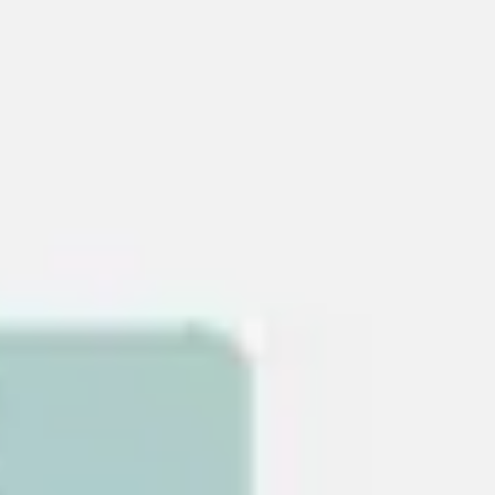
Miroverse
Vorlagen
Für dich
Mit KI beschleunigt
Nach Einsatzbereich