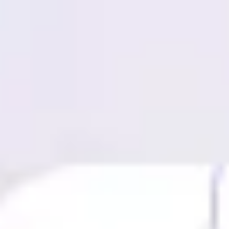
Miroverse
Vorlagen
Für dich
Mit KI beschleunigt
Nach Einsatzbereich