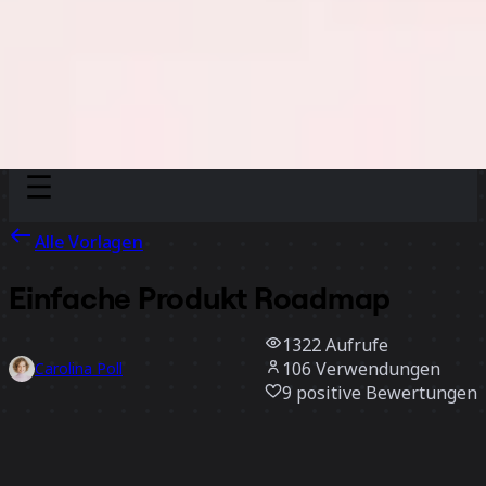
Discover
Nach Team
Nach Größe
Alle Vorlagen
Einfache Produkt Roadmap
1322
Aufrufe
106
Verwendungen
Carolina Poll
9
positive Bewertungen
Vorlage verwenden